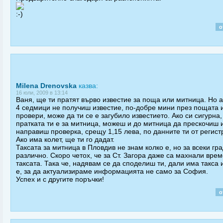
о
Milena Drenovska
казва:
16 юли, 2009 в 13:14
Ваня, ще ти пратят върво известие за поща или митница. Но а
4 седмици не получиш известие, по-добре мини през пощата 
провери, може да ти се е загубило известието. Ако си сигурна,
пратката ти е за митница, можеш и до митница да прескочиш 
направиш проверка, срещу 1,15 лева, по данните ти от регист
Ако има колет, ще ти го дадат.
Таксата за митница в Пловдив не знам колко е, но за всеки гра
различно. Скоро четох, че за Ст. Загора даже са махнали вре
таксата. Така че, надявам се да споделиш ти, дали има такса 
е, за да актуализираме информацията не само за София.
Успех и с другите поръчки!
о