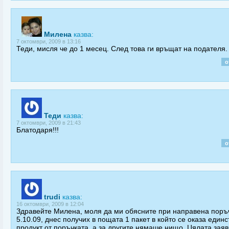
Милена
казва:
7 октомври, 2009 в 13:16
Теди, мисля че до 1 месец. След това ги връщат на подателя.
о
Теди
казва:
7 октомври, 2009 в 21:43
Блатодаря!!!
о
trudi
казва:
16 октомври, 2009 в 12:04
Здравейте Милена, моля да ми обясните при направена поръ
5.10.09, днес получих в пощата 1 пакет в който се оказа единс
продукт от поръчката, а за другите нямаше нищо. Цялата заяв