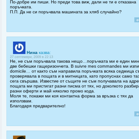
По-добре им пиши. Но преди това виж, дали не ти е отказана
поръчката.
П.П. Да не си поръчвала машината за хляб случайно?
о
Нина
казва:
27 септември, 2009 в 22:13
Не, не съм поръчвала такова нещо…поръчката ми е един мин
две бебешки гащеризончета. В suivre mes commandes ми изпи
domicile… от както съм направила поръчката всяка седмица с
проверявала в пощата и в митницата, като пропуснах само таз
сега свършва. Известие от същите не съм получавала на адре
пощата ми пристигат разни писма от тях, но доколкото разбир
разни оферти и май няколко промо кода.
Моля те, покажи ми коя контактна форма за връзка с тях да
използвам.
Благодаря предварително!
о