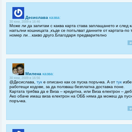
Десислава
казва:
30 юни, 2009 в 16:46
Може ли да запитам с каква карта става заплащането и след к
напълни кошницата ,къде се попълват данните от картата-по 
номер ли…какво друго.Благодаря предварително
о
Милена
казва:
30 юни, 2009 в 16:56
@Десислава,
тук
е описано как се пуска поръчка. А от
тук
избе
работещи кодове, за да ползваш безплатна доставка поне.
Картата трябва да е Виза – кредитна, или Виза електрон – деб
Ако обаче имаш виза електрон на ОББ няма да можеш да пус
поръчка.
о