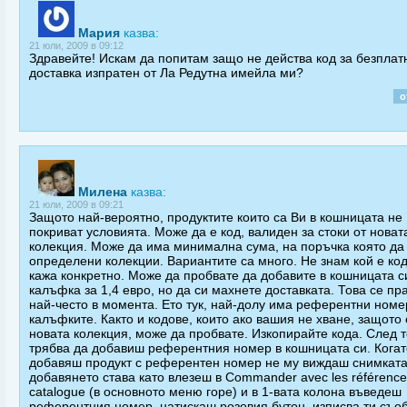
Мария
казва:
21 юли, 2009 в 09:12
Здравейте! Искам да попитам защо не действа код за безплат
доставка изпратен от Ла Редутна имейла ми?
о
Милена
казва:
21 юли, 2009 в 09:21
Защото най-вероятно, продуктите които са Ви в кошницата не
покриват условията. Може да е код, валиден за стоки от новат
колекция. Може да има минимална сума, на поръчка която да 
определени колекции. Вариантите са много. Не знам кой е код
кажа конкретно. Може да пробвате да добавите в кошницата с
калъфка за 1,4 евро, но да си махнете доставката. Това се пр
най-често в момента. Ето тук, най-долу има референтни номе
калъфките. Както и кодове, които ако вашия не хване, защото 
новата колекция, може да пробвате. Изкопирайте кода. След 
трябва да добавиш референтния номер в кошницата си. Когат
добавяш продукт с референтен номер не му виждаш снимката
добавянето става като влезеш в Commander avec les référence
catalogue (в основното меню горе) и в 1-вата колона въведеш
референтния номер, натискаш розовия бутон, изписва ти съ