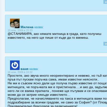
о
Милена
казва:
15 юли, 2009 в 15:33
@СТАНИМИРА, ако нямате митница в града, като получиш
известието, на него ще пише от къде да го вземеш.
о
ваня
казва:
16 юли, 2009 в 10:32
Простете, ако звуча много неориентирано и невежо, но тъй ка
пръв път пускам поръчка сама, имам известни неясноти..
Не ми е съвсем ясно дали ще получа първо известие от поща
митницата, че поръчката ми е пристигнала….и ако да, задълж
него ли се взима пратката , понеже ще пътувам и се опасявам
може да се затрие някъде известието…
Предполагам, че начисляването на такса в митницата важи по
подразбиране за всички градове, не само за София? (от Плов
Предварително благодаря за разясненията!