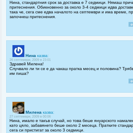
Нина, стандартния срок за доставка е 7 седмици. Нямаш прич
притеснения. Обикновенно за около 3-4 седмици идва доставк
така че, сега сме едва началото на септември и има време, п
започнеш притеснения.
о
Нина
казва:
26 септември, 2009 в 23:01
Здравей Милена!
Случвало ли ти се е да чакаш пратка месец и половина? Тряб
им пиша?
о
Милена
казва:
27 септември, 2009 в 00:06
Нина, имало е такъв случай, но това беше януарското намале
като цяло, забавянето беше около 2 месеца. Пратките станда
сега си пристигат за около 3 седмици.