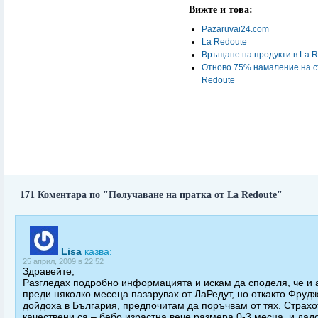
Вижте и това:
Pazaruvai24.com
La Redoute
Връщане на продукти в La 
Отново 75% намаление на с
Redoute
171 Коментара по "Получаване на пратка от La Redoute"
Lisa
казва:
25 април, 2009 в 22:52
Здравейте,
Разгледах подробно информацията и искам да споделя, че и 
преди няколко месеца пазарувах от ЛаРедут, но откакто Фруд
дойдоха в България, предпочитам да поръчвам от тях. Страхо
качествени са – бебо израстна вече размера 0-3 месца, и дад