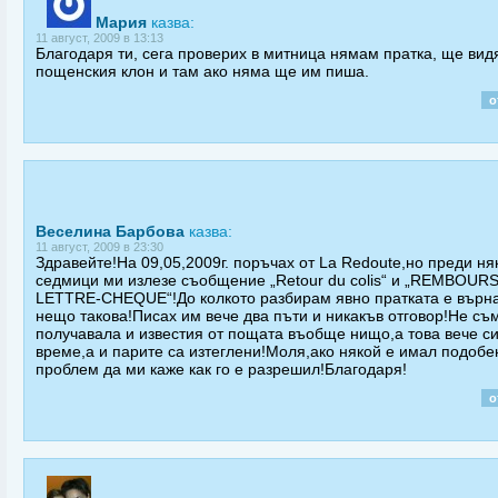
Мария
казва:
11 август, 2009 в 13:13
Благодаря ти, сега проверих в митница нямам пратка, ще видя
пощенския клон и там ако няма ще им пиша.
о
Веселина Барбова
казва:
11 август, 2009 в 23:30
Здравейте!На 09,05,2009г. поръчах от La Redoute,но преди ня
седмици ми излезе съобщение „Retour du colis“ и „REMBOUR
LETTRE-CHEQUE“!До колкото разбирам явно пратката е върн
нещо такова!Писах им вече два пъти и никакъв отговор!Не съ
получавала и известия от пощата въобще нищо,а това вече си
време,а и парите са изтеглени!Моля,ако някой е имал подобе
проблем да ми каже как го е разрешил!Благодаря!
о