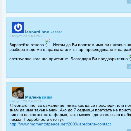
о
leonardihno
казва:
5 август, 2009 в 17:58
Здравейте отново
Искам да Ви попитам има ли някакъв н
разбера къде ми е пратката или т. нар. проследяване и да ра
евентуално кога ще пристигне. Благодаря Ви предварително
о
Милена
казва:
5 август, 2009 в 23:14
@leonardihno, за съжаление, няма как да се проследи, или по
знам да има такъв начин. Ако до 7 седмици пратката не прист
пишеш на контактната форма, като можеш да използваш шаб
писма. Подробности ето тук:
http://www.momentofpeace.net/2009/laredoute-contact