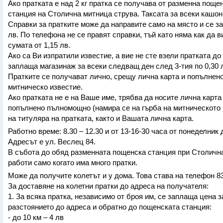
Ако пратката е над 2 кг пратка се получава от разменна поще
станция на Столична митница струва. Таксата за всеки кашон 
Справки за пратките може да направите само на място и се з
лв. По телефона не се правят справки, тъй като няма как да в
сумата от 1,15 лв.
Ако са Ви изпратили известие, а вие не сте взели пратката до 
заплаща магазинаж за всеки следващ ден след 3-тия по 0,30 
Пратките се получават лично, срещу лична карта и попълнен
митническо известие.
Ако пратката не е на Ваше име, трябва да носите лична карта
попълнено пълномощно (намира се на гърба на митническото 
на титуляра на пратката, както и Вашата лична карта.
Работно време: 8.30 – 12.30 и от 13-16-30 часа от понеделник 
Адресът е ул. Веслец 84.
В събота до обяд разменната пощенска станция при Столичн
работи само когато има много пратки.
Може да получите колетът и у дома. Това става на телефон 83
За доставяне на колетни пратки до адреса на получателя:
1. За всяка пратка, независимо от броя им, се заплаща цена з
разстоянието до адреса и обратно до пощенската станция:
- до 10 км – 4 лв