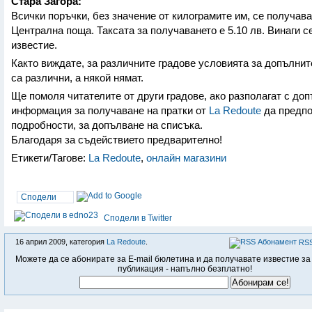
Стара Загора:
Всички поръчки, без значение от килограмите им, се получава
Централна поща. Таксата за получаването е 5.10 лв. Винаги с
известие.
Както виждате, за различните градове условията за допълнит
са различни, а някой нямат.
Ще помоля читателите от други градове, ако разполагат с до
информация за получаване на пратки от
La Redoute
да предпо
подробности, за допълване на списъка.
Благодаря за съдействието предварително!
Етикети/Тагове:
La Redoute
,
онлайн магазини
Сподели
Сподели в Twitter
16 април 2009, категория
La Redoute
.
RSS
Можете да се абонирате за E-mail бюлетина и да получавате известие за
публикация - напълно безплатно!