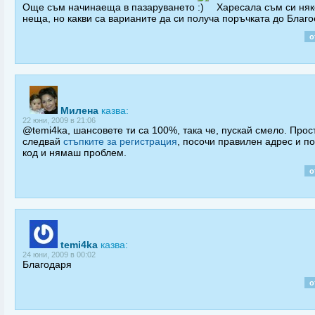
Още съм начинаеща в пазаруването
Харесала съм си няк
неща, но какви са варианите да си получа поръчката до Благ
о
Милена
казва:
22 юни, 2009 в 21:06
@temi4ka, шансовете ти са 100%, така че, пускай смело. Прос
следвай
стъпките за регистрация
, посочи правилен адрес и п
код и нямаш проблем.
о
temi4ka
казва:
24 юни, 2009 в 00:02
Благодаря
о