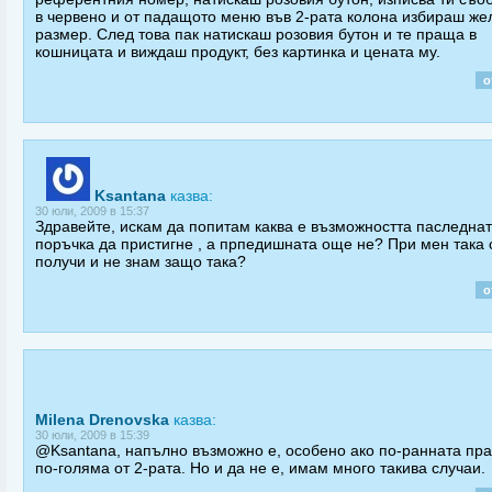
в червено и от падащото меню във 2-рата колона избираш же
размер. След това пак натискаш розовия бутон и те праща в
кошницата и виждаш продукт, без картинка и цената му.
о
Ksantana
казва:
30 юли, 2009 в 15:37
Здравейте, искам да попитам каква е възможността паследна
поръчка да пристигне , а прпедишната още не? При мен така 
получи и не знам защо така?
о
Milena Drenovska
казва:
30 юли, 2009 в 15:39
@Ksantana, напълно възможно е, особено ако по-ранната пра
по-голяма от 2-рата. Но и да не е, имам много такива случаи.