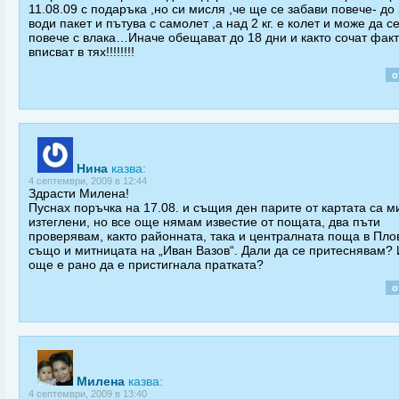
11.08.09 с подаръка ,но си мисля ,че ще се забави повече- до 2
води пакет и пътува с самолет ,а над 2 кг. е колет и може да с
повече с влака…Иначе обещават до 18 дни и както сочат факт
вписват в тях!!!!!!!!
о
Нина
казва:
4 септември, 2009 в 12:44
Здрасти Милена!
Пуснах поръчка на 17.08. и същия ден парите от картата са м
изтеглени, но все още нямам известие от пощата, два пъти
проверявам, както районната, така и централната поща в Пло
също и митницата на „Иван Вазов“. Дали да се притеснявам?
още е рано да е пристигнала пратката?
о
Милена
казва:
4 септември, 2009 в 13:40