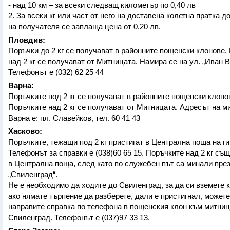
- над 10 км – за всеки следващ километър по 0,40 лв
2. За всеки кг или част от него на доставена колетна пратка 
на получателя се заплаща цена от 0,20 лв.
Пловдив:
Поръчки до 2 кг се получават в районните пощенски клонове.
над 2 кг се получават от Митницата. Намира се на ул. „Иван 
Телефонът е (032) 62 25 44
Варна:
Поръчките под 2 кг се получават в районните пощенски клоно
Поръчките над 2 кг се получават от Митницата. Адресът на м
Варна е: пл. Славейков, тел. 60 41 43
Хасково:
Поръчките, тежащи под 2 кг пристигат в Централна поща на г
Телефонът за справки е (038)60 65 15. Поръчките над 2 кг същ
в Централна поща, след като по служебен път са минали пре
„Свиленград“.
Не е необходимо да ходите до Свиленград, за да си вземете к
ако нямате търпение да разберете, дали е пристигнал, можете
направите справка по телефона в пощенския клон към митни
Свиленград. Телефонът е (037)97 33 13.