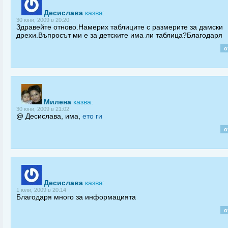
Десислава
казва:
30 юни, 2009 в 20:20
Здравейте отново.Намерих таблиците с размерите за дамски
дрехи.Въпросът ми е за детските има ли таблица?Благодаря
о
Милена
казва:
30 юни, 2009 в 21:02
@ Десислава, има,
ето ги
о
Десислава
казва:
1 юли, 2009 в 20:14
Благодаря много за информацията
о