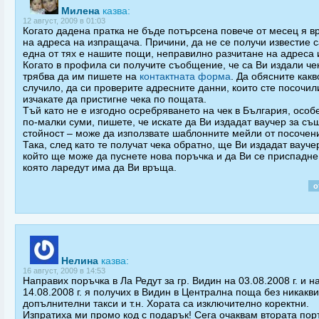
Милена
казва:
12 август, 2009 в 01:03
Когато дадена пратка не бъде потърсена повече от месец я 
на адреса на изпращача. Причини, да не се получи известие 
една от тях е нашите пощи, неправилно разчитане на адреса и
Когато в профила си получите съобщение, че са Ви издали чек
трябва да им пишете на
контактната форма
. Да обясните какв
случило, да си проверите адресните данни, които сте посочил
изчакате да пристигне чека по пощата.
Тъй като не е изгодно осребряването на чек в България, особ
по-малки суми, пишете, че искате да Ви издадат ваучер за съ
стойност – може да използвате шаблонните мейли от посочени
Така, след като те получат чека обратно, ще Ви издадат ваучер
който ще може да пуснете нова поръчка и да Ви се приспадне
която ларедут има да Ви връща.
о
Нелина
казва:
16 август, 2009 в 14:53
Направих поръчка в Ла Редут за гр. Видин на 03.08.2008 г. и н
14.08.2008 г. я получих в Видин в Централна поща без никакви
допълнителни такси и т.н. Хората са изключително коректни.
Изпратиха ми промо код с подарък! Сега очаквам втората пор