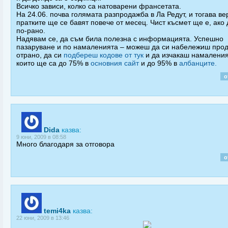
Всичко зависи, колко са натоварени франсетата.
На 24.06. почва голямата разпродажба в Ла Редут, и тогава в
пратките ще се бавят повече от месец. Чист късмет ще е, ако
по-рано.
Надявам се, да съм била полезна с информацията. Успешно
пазаруване и по намаленията – можеш да си набележиш прод
отрано, да си
подбереш кодове от тук
и да изчакаш намаления
които ще са до 75% в
основния сайт
и до 95% в
албанците.
о
Dida
казва:
9 юни, 2009 в 08:58
Много благодаря за отговора
о
temi4ka
казва:
22 юни, 2009 в 13:46