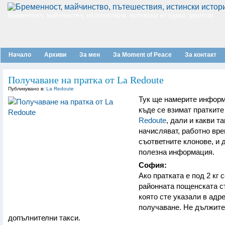
Бременност, майчинство, пътешествия, истински истории, рецепти
Начало
Архиви
За мен
За Moment of Peace
За контакт
Получаване на пратка от La Redoute
Публикувано в:
La Redoute
Тук ще намерите информ
къде се взимат пратките
Redoute
, дали и какви та
начисляват, работно вре
съответните клонове, и 
полезна информация.
София:
Ако пратката е под 2 кг 
районната пощенската с
която сте указали в адр
получаване. Не дължите
допълнителни такси.