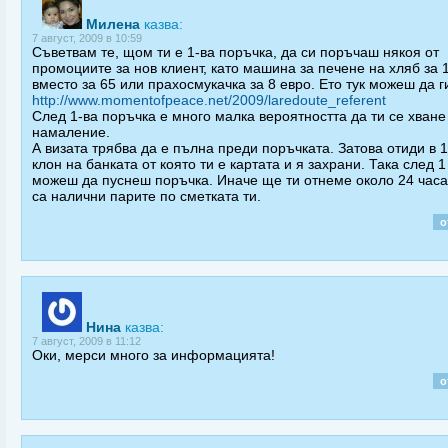
Милена
казва:
7 август, 2009 в 10:59
Съветвам те, щом ти е 1-ва поръчка, да си поръчаш някоя от
промоциите за нов клиент, като машина за печене на хляб за 
вместо за 65 или прахосмукачка за 8 евро. Ето тук можеш да г
http://www.momentofpeace.net/2009/laredoute_referent
След 1-ва поръчка е много малка вероятността да ти се хване
намаление.
А визата трябва да е пълна преди поръчката. Затова отиди в 
клон на банката от която ти е картата и я захрани. Така след 1
можеш да пуснеш поръчка. Иначе ще ти отнеме около 24 часа
са налични парите по сметката ти.
о
Нина
казва:
7 август, 2009 в 11:12
Оки, мерси много за информацията!
о