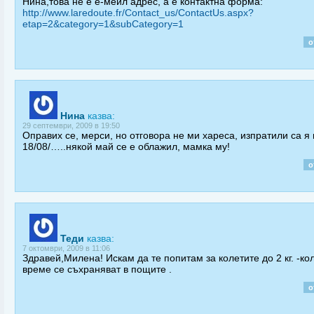
Нина,това не е е-мейл адрес, а е контактна форма:
http://www.laredoute.fr/Contact_us/ContactUs.aspx?
etap=2&category=1&subCategory=1
о
Нина
казва:
29 септември, 2009 в 19:50
Оправих се, мерси, но отговора не ми хареса, изпратили са я
18/08/…..някой май се е облажил, мамка му!
о
Теди
казва:
7 октомври, 2009 в 11:06
Здравей,Милена! Искам да те попитам за колетите до 2 кг. -ко
време се съхраняват в пощите .
о