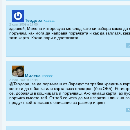
Teодора
казва:
2 юли, 2009 в 17:00
здравей, Милена интересува ме след като си избера какво да 
поръчам, как мога да направя поръчката и как да заплатя, как
тази карта. Колко пари е доставката.
о
Милена
казва:
2 юли, 2009 в 18:44
@Teодора, за да поръчваш от Ларедут ти трябва кредитна кар
която и да е банка или карта виза електрон (без ОББ). Регист
се, добавяш в кошницата и поръчваш. Ако нямаш карта, аз пу
поръчка вместо теб. От теб се иска да ми изпратиш линк на вс
продукт, който искаш с описание за размер и цвят.
о