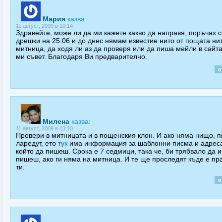
Мария
казва:
11 август, 2009 в 10:14
Здравейте, може ли да ми кажете какво да направя, поръчах 
дрешки на 25.06 и до днес нямам известие нито от пощата нит
митница, да ходя ли аз да проверя или да пиша мейли в сайта
ми съвет. Благодаря Ви предварително.
о
Милена
казва:
11 август, 2009 в 13:10
Провери в митницата и в пощенския клон. И ако няма нищо, 
ларедут, ето
тук
има информация за шаблонни писма и адреса
който да пишеш. Срока е 7 седмици, така че, би трябвало да 
пишеш, ако ги няма на митница. И те ще проследят къде е пр
ти.
о