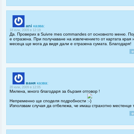
ani
казва:
18 юли, 2009 в 12:19
Да. Проверих в Suivre mes commandes от основното меню. По
е отразена. При получаване на извлечението от картата края 
месеца ще мога да видя дали е отразена сумата. Благодаря!
о
ваня
казва:
20 юли, 2009 в 12:05
Милена, много благодаря за бързия отговор !
Непременно ще споделя подробности
Използвам случая да отбележа, че имаш страхотно местенце т
о