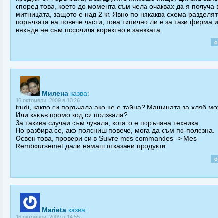
според това, което до момента съм чела очаквах да я получа 
митницата, защото е над 2 кг. Явно по някаква схема разделят
поръчката на повече части, това типично ли е за тази фирма и
някъде не съм посочила коректно в заявката.
о
Милена
казва:
16 октомври, 2009 в 13:26
trudi, какво си поръчала ако не е тайна? Машината за хляб м
Или какъв промо код си ползвала?
За такива случаи съм чувала, когато е поръчана техника.
Но разбира се, ако поясниш повече, мога да съм по-полезна.
Освен това, провери си в Suivre mes commandes -> Mes
Remboursemet дали нямаш отказани продукти.
о
Marieta
казва:
16 октомври, 2009 в 14:55