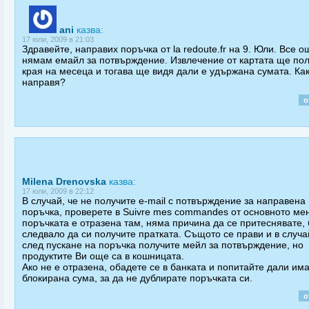
ani
казва:
17 юли, 2009 в 21:03
Здравейте, направих поръчка от la redoute.fr на 9. Юли. Все о
нямам емайл за потвърждение. Извлечение от картата ще пол
края на месеца и тогава ще видя дали е удържана сумата. Ка
направя?
о
Milena Drenovska
казва:
17 юли, 2009 в 22:12
В случай, че не получите е-mail с потвърждение за направена
поръчка, проверете в Suivre mes commandes от основното ме
поръчката е отразена там, няма причина да се притеснявате, 
следвало да си получите пратката. Същото се прави и в случа
след пускане на поръчка получите мейл за потвърждение, но
продуктите Ви още са в кошницата.
Ако не е отразена, обадете се в банката и попитайте дали им
блокирана сума, за да не дублирате поръчката си.
о