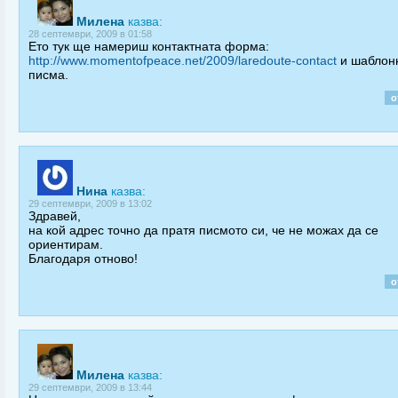
Милена
казва:
28 септември, 2009 в 01:58
Ето тук ще намериш контактната форма:
http://www.momentofpeace.net/2009/laredoute-contact
и шаблон
писма.
о
Нина
казва:
29 септември, 2009 в 13:02
Здравей,
на кой адрес точно да пратя писмото си, че не можах да се
ориентирам.
Благодаря отново!
о
Милена
казва:
29 септември, 2009 в 13:44