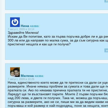
о
Нина
казва:
7 август, 2009 в 10:14
Здравейте Милена!
Искам да Ви попитам, като за първа поръчка добре ли е да ри
300 лв или да направя по малка сума, за да съм сигурна как 
пристигнат нещата и как ще ги получа?
о
Милена
казва:
7 август, 2009 в 10:26
Нина, единственото което може да те притесни са дали си уц
размерите. Иначе нямаш проблем за сумата и това дали ще 
пратката си. Ако по някаква причина пратката ти не пристигне,
Ларедут ще ти възстановят парите. Моите 2 първи поръчки бя
над 200 лева, и двете ги получих. Така че, можеш да поръчаш,
сигурна за размерите, ако не си, пиши ми за да видим какви 
поръчваш и кой размер е най-подходящ, поне за нещата, кои