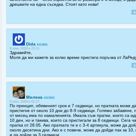
дрешките на една съседка. Стоят като нови!
о
Dida
казва:
8 юни, 2009 в 23:51
Здравейте,
Моля да ми кажете за колко време пристига поръчка от ЛаРед
о
Милена
казва:
9 юни, 2009 в 02:27
По принцип, обявеният срок е 7 седмици, но пратката може д
пристигне от около 10 дни до 8-9 седмици. Голямо забавяне, 
от месец има по намаленията. Имала съм пратки, които са ид
10 ден, но и такива, които са пристигали за 8 седмици. Сега ч
пратка от 28.05. Ако пратката ти е с 3-4 артикула, може да дой
около десетина дни. Ако е с повече, може да дойде пак за 10,
и да дойде за 3 седмици.