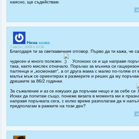
наясно, ще съдействам.
о
Нина
казва:
7 август, 2009 в 10:36
Благодаря ти за светкавичния отговор. Първо да ти кажа, че са
чудесен и много полезен.
Успокоих се и ще направя поръ
така, както мислех отначало. Поръчах за мъника си гащеризон
палтенце и „космонавт“, а от друга мама с малко по-голям от
малък мъж се ориентирах в размерите и реших да му поръча
дрешките за 86/2 годинки.
За съжаление и аз се изкуших да поръчам нещо и за себе си
Исках да попитам също, понеже визата в момента ми е празна
направя поръчката сега, с колко време разполагам да я нап
предполагам в рамките на този ден?
о