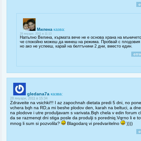
о
Милена
казва:
28 януари, 2011 в 11:13
Напълно Велина, кърмата вече не е основа храна на мъничето
че спокойно можеш да минеш на режима. Пробвай с плодовия 
но ако не успееш, карай на белтъчини 2 дни, вместо един.
отг
gledana7a
казва:
28 януари, 2011 в 15:34
Zdraveite na vsichki!!! I az zapochnah dietata predi 5 dni, no pone
vchera bqh na RD,a mi beshe plodov den, karah na beltuci, a dn
na plodove i utre produljavam s varivata.Bqh chela v edin forum 
da se razmenqt dni stiga posle da produlji s poredniq.Vqrno li e to
mnog li sum si pozvolila?
Blagodarq vi predvaritelno
))))
о