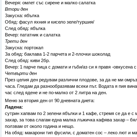
Вечеря: омлет със сирене и малко салатка
Втори ден
Закуска: ябълка
Обяд: фасул яхния и кисело зеле/туршия/
След обяд: ябълка
Вечер: пататник и салатка
Трети ден
Закуска: портокал
За обяд: баклава 1-2 парчета и 2-плочки шоколад
След обяд: киви 2бр.
Вечер: 1 парче пица с домати и гъби/аз си я правя -овкусена 
Четвърти ден
През целия ден редувам различни плодове, за да не ми омръз
часа. Гледам да разнообразявам всеки път. Водата я пия вин
час след ядене и не по-малко от 2 литра на ден.
Меню за втория ден от 90 дневната диета:
Ладена:
сутрин хапвам по 2 зелени ябълки и 1 кафе, стремя се да е с 
захар, за това слагам една малка лъжичка кафява захар – бя
ползвам от около година и нещо.
На обяд: макарони тип фусили, с доматен сос – леко лют и м