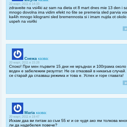
20 март, 2011 в 14:33
zdraveite na vsi4ki az sam na dieta ot 8 mart dnes mie 13 den i 
mnogo dovolna ima vidim efekt no 6te se premeria sled parvia v
ka4ih mnogo kilogrami sled bremennosta si i imam nujda ot okolo
uspeh na vsi4ki
о
Снежа
казва:
20 март, 2011 в 15:28
Споко! При мен първите 15 дни не мръднах и 100грама около
воден е забележим резултат. Не се отказвай в никакъв случай
се старай да спазваш режима и това е. Успех и горе главата!
о
Maria
казва:
20 март, 2011 в 19:47
Искам даа ви питам аз съм 55 кг и се чудя ако ям толкова мно
ли да надебелея повече?