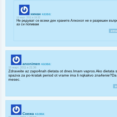
нинан
казва:
19 март, 2011 в 19:32
Не редуват се всеки ден храните.Алкохол не е разрешен въпр
аз си попивам
отг
anonimen
казва:
15 март, 2011 в 21:36
Zdraveite az zapo4nah dietata ot dnes.Imam vapros.Ako dietata 
spazva za po-kratak period ot vrame ima li nqkakvo zna4enie?D
mesec.
о
Снежа
казва: