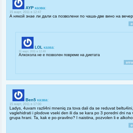
AYP
казва:
15 март, 2011 в 12:47
А някой знае ли дали са позволени по чаша-две вино на вече
о
LOL
казва:
31 март, 2011 в 12:49
Алкохола не е позволен повреме на диетата
отг
Ben5
казва:
15 март, 2011 в 17:00
Ladys, 4uvam razli4ni mneniq za tova dali da se reduvat beltu4ini,
vaglehidrati i plodove vseki den ili da se kara po 3 poredni dni na
grupa hrani. Ta, kak e po-pravilno? I naistina, pozvolen li e alkoho
о