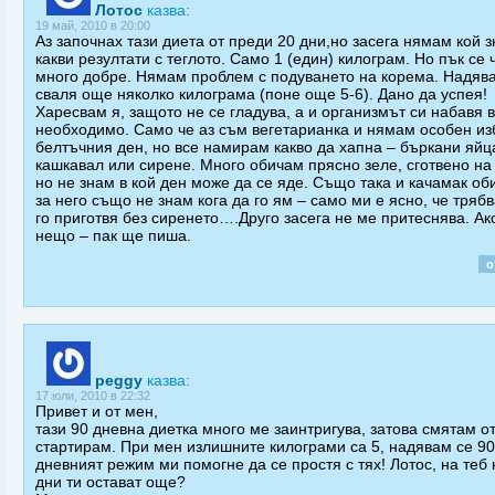
Лотос
казва:
19 май, 2010 в 20:00
Аз започнах тази диета от преди 20 дни,но засега нямам кой 
какви резултати с теглото. Само 1 (един) килограм. Но пък се 
много добре. Нямам проблем с подуването на корема. Надява
сваля още няколко килограма (поне още 5-6). Дано да успея!
Харесвам я, защото не се гладува, а и организмът си набавя 
необходимо. Само че аз съм вегетарианка и нямам особен из
белтъчния ден, но все намирам какво да хапна – бъркани яйц
кашкавал или сирене. Много обичам прясно зеле, сготвено на
но не знам в кой ден може да се яде. Също така и качамак об
за него също не знам кога да го ям – само ми е ясно, че трябв
го приготвя без сиренето….Друго засега не ме притеснява. Ак
нещо – пак ще пиша.
о
peggy
казва:
17 юли, 2010 в 22:32
Привет и от мен,
тази 90 дневна диетка много ме заинтригува, затова смятам от
стартирам. При мен излишните килограми са 5, надявам се 90
дневният режим ми помогне да се простя с тях! Лотос, на теб 
дни ти остават още?