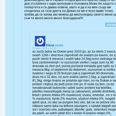
доволна.Днес ми е първия плодов ден.Интересно защото за 
дни отслабнох с един килограм и половина.Може би защото 
побертета и се движа повече, както и да е на мен също ми
споделиха за тази диета на Дюкан не ми е ясно какво точно
грябва да се хапва ако можеш да мисполедиш своето меню 
съм ти много много много благодарна!!!!
отгов
Elena
казва:
22 март, 2012 в 13:23
az sucto bqha na Dukan prez 2010 go, az za okolo 2 eseca
svalih 12kh i sled tova zapo4nah da svalqm po-bavno, no q
pazih obcto 6 meseca i svalih taka 24,5kg,nooo vednaga ls
tova zanbremenqh i si vuzvurnah vsi4ko i sega sum na 90
dnenata za vtori put, purviq put toest minalata god salih za 
meseca 8kg, ot septemvri do dekemvri, vuzvurnah si vsi4ko
svaleno i sega ot 20 fevryari pak q zapo4nah 90 dnevnata ,
dnes mi e 32 den, no sum svalila salmo 2,5kg ,a zapo4nah 
81,3kg, mngo bvano se poly4av apr men, no na Dukan e s
protein i trqbva da pie6 pone min po 2l voda na den, za da
nenatovarva6 bubrecite i qde6 samo proteini kat tele6ko,
pile6ko meso(drygite mesa sa zabraneni), pile6ki drob4eta,
kiseli i presni mleka 0% maslenost, izvara, emental , no s n
% maslenost, 6ynki 2% maznini, plodovi mleka 0%, moge6
qde6 qica, no ako sa purgeni bez olio, tyk ne se polzva olio
nikkavo samo taka na teflona izpurgeni, v salatat slaga6 s
sol i ocet bez olio, patladgani, tikvi4ki, gubi, zelen4yci mog
da qde6, az sytrin qdqh trici s kiselo ili prqsno mlqko 0%