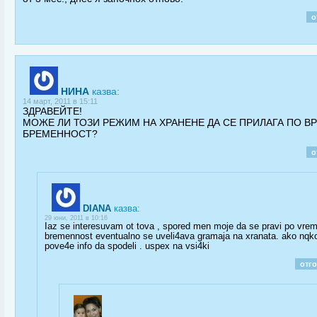
о
НИНА
казва:
14 март, 2011 в 15:11
ЗДРАВЕЙТЕ!
МОЖЕ ЛИ ТОЗИ РЕЖИМ НА ХРАНЕНЕ ДА СЕ ПРИЛАГА ПО В
БРЕМЕННОСТ?
о
DIANA
казва:
29 юни, 2011 в 10:16
Iaz se interesuvam ot tova , spored men moje da se pravi po vre
bremennost eventualno se uveli4ava gramaja na xranata. ako nqk
pove4e info da spodeli . uspex na vsi4ki
отг