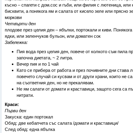
късно – спагети с дом.сос и гъби, или филия с лютеница, или 
бисквити, а понякога ям и салата от кисело зеле или прясно з
моркови
Четвърти ден
плодове през целия ден – ябълки, портокали и киви. Понякога
ядки, или зеленчуков бульон, или доматен сок
Забележка:
Пия вода през целия ден, повече от колкото съм пила п
започна диетата, ~ 2 литра.
Вечер пия и по 1 чай
Като се прибера от работа и през почивните дни става л
повечето случай си кусвам и от други храни, които не са
на съответния ден, но не прекалявам.
Не ям салати от домати и краставици, защото сега са п
нитрати.
Краси:
Първи ден
Закуска: един портокал
Обяд: две кебапчета със салата /домати и краставици/
След обяд: една ябълка