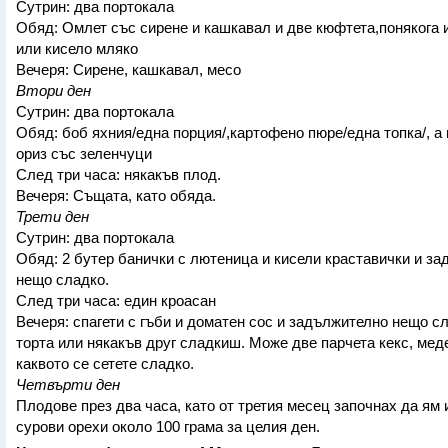
Сутрин: два портокала
Обяд: Омлет със сирене и кашкавал и две кюфтета,понякога 
или кисело мляко
Вечеря: Сирене, кашкавал, месо
Втори ден
Сутрин: два портокала
Обяд: боб яхния/една порция/,картофено пюре/една топка/, а 
ориз със зеленчуци
След три часа: някакъв плод.
Вечеря: Същата, като обяда.
Трети ден
Сутрин: два портокала
Обяд: 2 бутер банички с лютеница и кисели краставички и з
нещо сладко.
След три часа: един кроасан
Вечеря: спагети с гъби и доматен сос и задължително нещо с
торта или някакъв друг сладкиш. Може две парчета кекс, мед
каквото се сетете сладко.
Четвърти ден
Плодове през два часа, като от третия месец започнах да ям 
сурови орехи около 100 грама за целия ден.