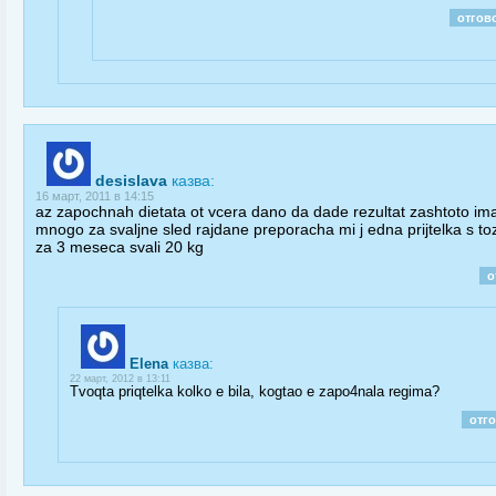
отгов
desislava
казва:
16 март, 2011 в 14:15
az zapochnah dietata ot vcera dano da dade rezultat zashtoto i
mnogo za svaljne sled rajdane preporacha mi j edna prijtelka s tozi
za 3 meseca svali 20 kg
о
Elena
казва:
22 март, 2012 в 13:11
Tvoqta priqtelka kolko e bila, kogtao e zapo4nala regima?
отг