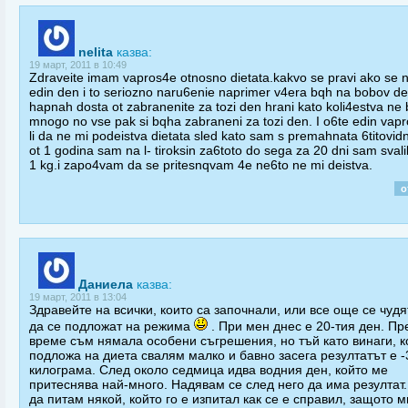
nelita
казва:
19 март, 2011 в 10:49
Zdraveite imam vapros4e otnosno dietata.kakvo se pravi ako se n
edin den i to seriozno naru6enie naprimer v4era bqh na bobov d
hapnah dosta ot zabranenite za tozi den hrani kato koli4estva ne
mnogo no vse pak si bqha zabraneni za tozi den. I o6te edin vap
li da ne mi podeistva dietata sled kato sam s premahnata 6titovidn
ot 1 godina sam na l- tiroksin za6toto do sega za 20 dni sam sval
1 kg.i zapo4vam da se pritesnqvam 4e ne6to ne mi deistva.
о
Даниела
казва:
19 март, 2011 в 13:04
Здравейте на всички, които са започнали, или все още се чудя
да се подложат на режима
. При мен днес е 20-тия ден. Пр
време съм нямала особени съгрешения, но тъй като винаги, к
подложа на диета свалям малко и бавно засега резултатът е -
килограма. След около седмица идва водния ден, който ме
притеснява най-много. Надявам се след него да има резултат
да питам някой, който го е изпитал как се е справил, защото м