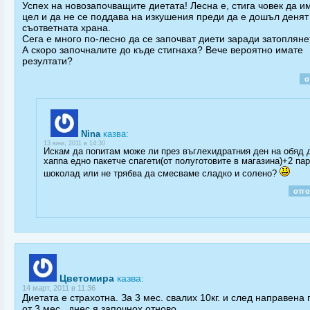
Успех на новозапочващите диетата! Лесна е, стига човек да и
цел и да не се поддава на изкушения преди да е дошъл денят
съответната храна.
Сега е много по-лесно да се започват диети заради затопляне
А скоро започналите до къде стигнаха? Вече вероятно имате
резултати?
о
Nina
казва:
13 юни, 2011 в 14:30
Искам да попитам може ли през въглехидратния ден на обяд 
хапnа едно пакетче спагети(от полуготовите в магазина)+2 па
шоколад или не трябва да смесваме сладко и солено?
отг
Цветомира
казва:
14 март, 2011 в 11:36
Диетата е страхотна. За 3 мес. свалих 10кг. и след направена
от 3 мес., днес я започнох отново.