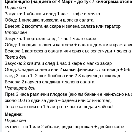
Цветенцето (на диета от 4 Март – до тук 7 килограма отсл
Първи ден
Закуска: 1 ябълка и след 1 час – кафе с мляко
Обяд: 1 пилешка пържола и шопска салата
Вечеря: 2 кюфтета на скара и зелена салата или таратор
Втори ден
Закуска: 1 портокал след 1 час 1 чисто кафе
Обяд: 1 порция пържени картофи + салата домати и крастави
Вечеря: 1 картофена салата или ориз със зеленчуци + зелена
Трети ден
Закуска: 2 кивита и след 1 час 1 кафе с малко захар
Обяд: Сладки спагети или 2 малки филийки с лютеница + 5-6
след 3 часа 1- 2 шок бонбона или 2-3 парченца шоколад
Вечеря: 2 парчета сладкиш + зелена салата
Четвърти ден
През 3 часа различни плодове (ако ям банани е най-късно на 
около 100 гр ядки за деня – бадеми или слънчоглед.
Това е като пия по 1,5 литра течности -вода и чайове!
Медена:
Първи ден
сутрин – по 1 или 2 ябълки, рядко портокал + двойно кафе