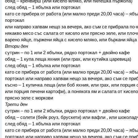
обяд – кренвирш (или кисело мляко, или пилешка пържола)
след обяд – 1 ябълка или портокал
като се прибера от работа (или малко преди 20,00 часа) – ябъ
портокал
или направо хапвам нещо за вечеря, ако съм се прибрала по-
някакво месо със салата от кисело или прясно зеле, или плоч
варено яйце, пържени яйца с кисело мляко, или бъркани яйца
Втори ден
сутрин – по 1 или 2 ябълки, рядко портокал + двойно кафе
обяд – 1 купа леща яхния (или грах, или кутийка царевица)
след обяд – 1 ябълка или портокал
като се прибера от работа (или малко преди 20,00 часа) – ябъ
портокал или направо хапвам нещо за вечеря, ако съм се при
късно – 1 купичка леща (или боб яхния, или грах, или порция о
или порция печени картофи), а понякога ям и салата от кисело
прясно зеле с моркови
Трети ден
сутрин – по 1 или 2 ябълки, рядко портокал + двойно кафе
обяд – солети (бейк роуз, брускети) или вафли , или шоколад
след обяд – 1 ябълка или портокал
като се прибера от работа (или малко преди 20,00 часа) – ябъ
портокал или направо хапвам нещо за вечеря, ако съм се при