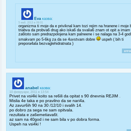
Eva
казва:
5 май, 2013 в 09:01
organizma ti moje da e priviknal kam tozi rejim na hranene i moje 
triabva da probva6 drug ako iska6 da svalia6 znam ot opit a imam
za6toto sam predrazpolojena kam palneene i se nalaga na 3-4 godi
smakvam po 5-6kg za da se 4uvstvam dobre
uspeh ( bih ti
prepora4ala bezvaglehidratnata )
отг
anabel
казва:
10 февруари, 2011 в 13:54
Privet na vsi4ki koito sa re6ili da opitat s 90 dnevnia REJIM .
Mislia 4e taka e po pravilno da se nari4a.
Az zavur6ih 90 na 30 /12/10 i svalih 14.
po dobro za sega ne sam opitvala.
rezultata e za6emetiava6t.
az sam na 40god i ne sam bila v po dobra forma.
Uspeh na vsi4ki !