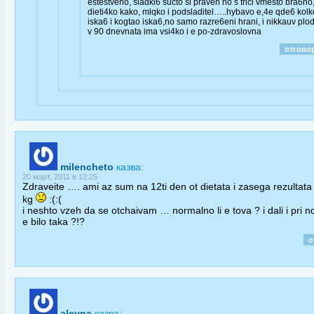
estestveno, sladki6 sucto si praveh no s trici vmesto bra6no
dieti4ko kako, mlqko i podsladitel…..hybavo e,4e qde6 kolk
iska6 i kogtao iska6,no samo razre6eni hrani, i nikkauv plo
v 90 dnevnata ima vsi4ko i e po-zdravoslovna
отгово
milencheto
казва:
20 март, 2011 в 12:25
Zdraveite …. ami az sum na 12ti den ot dietata i zasega rezultata
kg
:(:(
i neshto vzeh da se otchaivam … normalno li e tova ? i dali i pri n
e bilo taka ?!?
о
aleyna
казва: