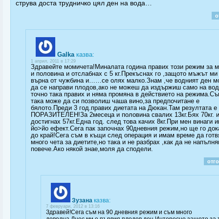
струва доста трудничко цял ден на вода…
о
Galka
казва:
1 април, 2011 в 17:29
Здравейте момичета!Миналата година правих този режим за 
и половина и отслабнах с 5 кг.Прекъснах го ,защото мъжът ми
върна от чужбина и……се олях малко.Знам ,че водният ден м
да се направи плодов,ако не можеш да издържиш само на вод
точно така правих и няма промяна в действието на режима.С
така може да си позволиш чаша вино,за предпочитане е
бялото.Преди 3 год.правих диетата на Дюкан.Там резултата е
ПОРАЗИТЕЛЕН!За 2месеца и половина свалих 13кг.Бях 70кг. 
достигнах 57кг.Една год. след това качих 8кг.При мен винаги 
йо>йо ефект.Сега пак започнах 90дневния режим,но ще го до
до край!Сега съм в къщи след операция и имам време да готв
много чета за диетите,но така и не разбрах ,как да не напълн
повече.Ако някой знае,моля да сподели.
отг
Зузана
казва:
7 февруари, 2012 в 13:16
Здравей!Сега съм на 90 дневния режим и съм много