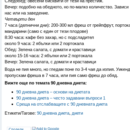
Следобед: овесени бисквити от тези на престиж.
Вечер: подобно на обедното, но по-малко количество. Зависи 
нас или на заведение.
Четвърти ден
7 часа (делнични дни): 200-300 мл фреш от грейпфрут, порток
мандарини (само с един от тези плодове)
8:30 часа: кафе без захар, но с подсладител
около 9 часа: 2 ябълки или 2 портокала
Обед: Зелена салата, с домати и краставици
около 15-16 часа: 2 ябълки или 2 портокала
Вечер: Зелена салата, с домати и краставици
Вода не пия много, но гледам поне по 3-4 чая да изпия. Уикен
пропускам фреша в 7 часа, или пия само фреш до обяд.
Вижте още по темата 90 дневна диета:
90 дневна диета – основи на диетата
90 дневна диета – често задавани въпроси 1
Среща на отслабващите с 90 дневната диета
Етикети/Тагове:
90 дневна диета
,
диети
Сподели