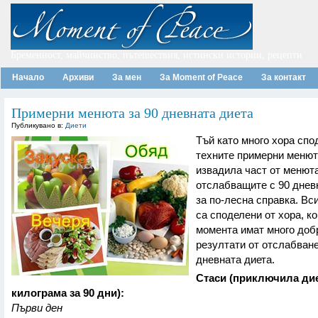
Бременност, майчинство, пътешествия, истински истории, рецепти
Начало
Архиви
За мен
За Moment of Peace
За контакт
Примерни менюта за 90 дневната диета
Публикувано в:
Диети
Тъй като много хора спо
техните примерни менют
извадила част от менют
отслабващите с 90 днев
за по-лесна справка. Вс
са споделени от хора, ко
момента имат много доб
резултати от отслабване
дневната диета.
Стаси (приключила дие
килограма за 90 дни):
Първи ден