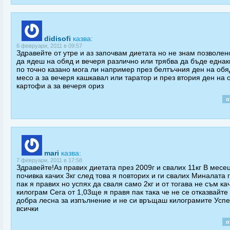
didisofi
казва:
6 февруари, 2011 в 09:57
Здравейте от утре и аз започвам диетата но не знам позволен
да ядеш на обяд и вечеря различно или трябва да бъде еднак
по точно казано мога ли например през белтъчния ден на обя
месо а за вечеря кашкавал или таратор и през втория ден на 
картофи а за вечеря ориз
о
mari
казва:
7 февруари, 2011 в 17:58
Здравейте!Аз правих диетата през 2009г и свалих 11кг В месе
почивка качих 3кг след това я повторих и ги свалих Миналата 
пак я правих но успях да сваля само 2кг и от тогава не съм ка
килограм Сега от 1,03ще я правя пак така че не се отказвайте
добра лесна за изпълнение и не си връщаш килограмите Успе
всички
о