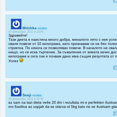
о
Mrishka
казва:
23 февруари, 2011 в 15:09
Здравейте!
Тази диета е наистина много добра, миналото лято с нея успя
сваля повече от 10 килограма, като признавам си не бях толк
стриктна. По някога си позволявах повече. В началото не свал
нищо, но се иска търпение. За съжаление от зимата качих дос
килограми и сега пак я почвам дано има същия резултата от л
Успех
о
Sneji
казва:
25 февруари, 2011 в 22:48
az sam na tazi dieta ve4e 20 dni i rezultata mi e perfekten 4ustv
mn 6astliva az uspjah da se otarva ot 5kg kato ne se 4ustvam gl
о