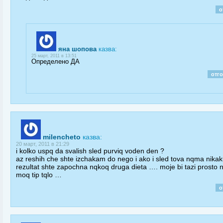
о
яна шопова
казва:
25 март, 2011 в 13:51
Определено ДА
отг
milencheto
казва:
20 март, 2011 в 21:29
i kolko uspq da svalish sled purviq voden den ?
az reshih che shte izchakam do nego i ako i sled tova nqma nika
rezultat shte zapochna nqkoq druga dieta …. moje bi tazi prosto 
moq tip tqlo …
о