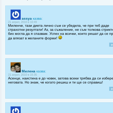
assya
казва:
21 април, 2010 в 10:49
Миленче, тази диета лично съм се убедила, че при теб даде
страхотни резултати! Аз, за съжаление, не съм толкова стрикт
бих могла да я спазвам. Успех на всички, които решат да се п
да влязат в желаните форми!
о
Милена
казва:
21 април, 2010 в 15:35
Асенце, наистина е до човек, затова всеки трябва да си избер
неговата. Но знам, че когато решиш и ти ще се справиш!
о