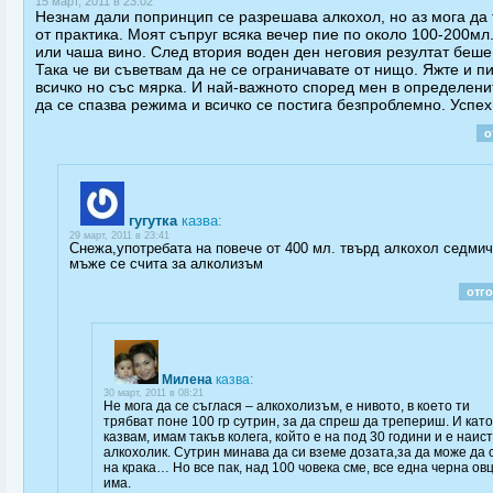
15 март, 2011 в 23:02
Незнам дали попринцип се разрешава алкохол, но аз мога да 
от практика. Моят съпруг всяка вечер пие по около 100-200мл
или чаша вино. След втория воден ден неговия резултат беше -
Така че ви съветвам да не се ограничавате от нищо. Яжте и п
всичко но със мярка. И най-важното според мен в определени
да се спазва режима и всичко се постига безпроблемно. Успех
о
гугутка
казва:
29 март, 2011 в 23:41
Снежа,употребата на повече от 400 мл. твърд алкохол седмич
мъже се счита за алколизъм
отг
Милена
казва:
30 март, 2011 в 08:21
Не мога да се съглася – алкохолизъм, е нивото, в което ти
трябват поне 100 гр сутрин, за да спреш да трепериш. И като
казвам, имам такъв колега, който е на под 30 години и е наис
алкохолик. Сутрин минава да си вземе дозата,за да може да 
на крака… Но все пак, над 100 човека сме, все една черна ов
има.