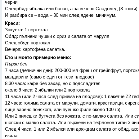
черни.
Следобяд: ябълка или банан, а за вечеря Сладолед (3 топки) 
И разбира се – вода – 30 мин след ядене, минимум.
Краси:
Закуска: 1 портокал
Обяд: пълнени чушки с ориз и салата от маруля
След обяд: портокал
Вечеря: картофена салатка.
Ето и моето примерно меню:
Първи ден
7 часа (делнични дни): 200-300 мл фреш от грейпфрут, порток
мандарини (само с един от тези плодове)
8:30 часа: кафе без захар, но с подсладител
около 9 часа: 2 ябълки или 2 портокала
11 часа (или 2 часа след приема на плодове): 1 пакетче Z2 red
12 часа: голяма салата от марули, домати, краставици, сирен
яйце варено понякога, или пуешко филе около 100 гр).
Или 2 пилешки бутчета без кожата, с по-малко салата. Или с
шопски с малко салата. Или пържени на тефлонов тиган 3 яйц
След 4 часа: 1 или 2 ябълки или дояждам салата от обяд, ако
изяла.