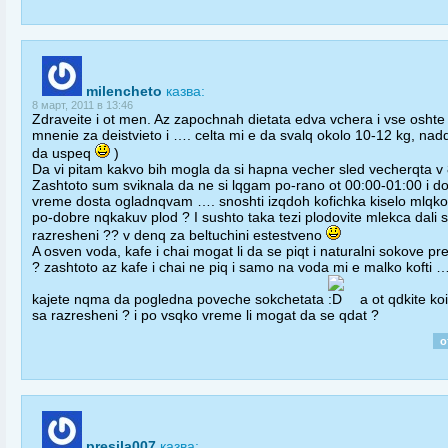
milencheto
казва:
8 март, 2011 в 13:46
Zdraveite i ot men. Az zapochnah dietata edva vchera i vse osh
mnenie za deistvieto i …. celta mi e da svalq okolo 10-12 kg, na
da uspeq
)
Da vi pitam kakvo bih mogla da si hapna vecher sled vecherqta v 
Zashtoto sum sviknala da ne si lqgam po-rano ot 00:00-01:00 i do
vreme dosta ogladnqvam …. snoshti izqdoh kofichka kiselo mlqko 
po-dobre nqkakuv plod ? I sushto taka tezi plodovite mlekca dali 
razresheni ?? v denq za beltuchini estestveno
A osven voda, kafe i chai mogat li da se piqt i naturalni sokove p
? zashtoto az kafe i chai ne piq i samo na voda mi e malko kofti 
kajete nqma da pogledna poveche sokchetata
a ot qdkite ko
sa razresheni ? i po vsqko vreme li mogat da se qdat ?
о
presila007
казва: