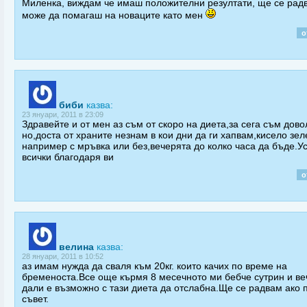
Mиленка, виждам че имаш положителни резултати, ще се рад
може да помагаш на новаците като мен
о
биби
казва:
23 януари, 2011 в 23:09
Здравейте и от мен аз съм от скоро на диета,за сега съм дов
но,доста от храните незнам в кои дни да ги хапвам,кисело зел
например с мръвка или без,вечерята до колко часа да бъде.У
всички благодаря ви
о
велина
казва:
28 януари, 2011 в 10:52
аз имам нужда да сваля към 20кг. които качих по време на
бременоста.Все още кърмя 8 месечното ми бебче сутрин и ве
дали е възможно с тази диета да отслабна.Ще се радвам ако 
съвет.