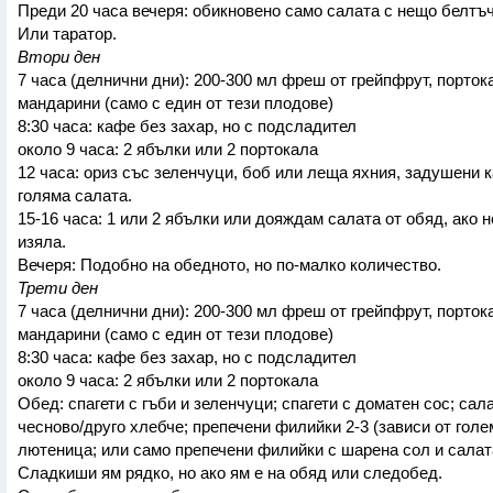
Преди 20 часа вечеря: обикновено само салата с нещо белтъч
Или таратор.
Втори ден
7 часа (делнични дни): 200-300 мл фреш от грейпфрут, порток
мандарини (само с един от тези плодове)
8:30 часа: кафе без захар, но с подсладител
около 9 часа: 2 ябълки или 2 портокала
12 часа: ориз със зеленчуци, боб или леща яхния, задушени 
голяма салата.
15-16 часа: 1 или 2 ябълки или дояждам салата от обяд, ако н
изяла.
Вечеря: Подобно на обедното, но по-малко количество.
Трети ден
7 часа (делнични дни): 200-300 мл фреш от грейпфрут, порток
мандарини (само с един от тези плодове)
8:30 часа: кафе без захар, но с подсладител
около 9 часа: 2 ябълки или 2 портокала
Обед: спагети с гъби и зеленчуци; спагети с доматен сос; сал
чесново/друго хлебче; препечени филийки 2-3 (зависи от голе
лютеница; или само препечени филийки с шарена сол и салат
Сладкиши ям рядко, но ако ям е на обяд или следобед.