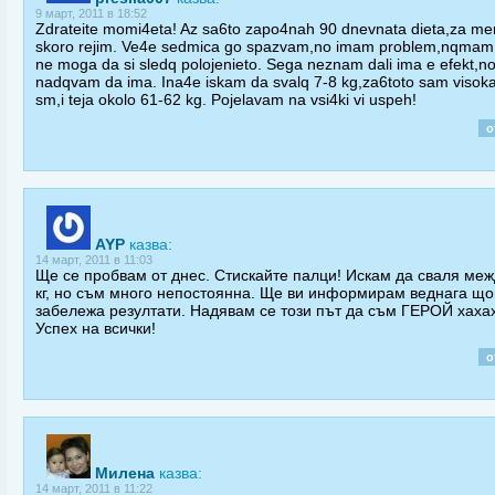
9 март, 2011 в 18:52
Zdrateite momi4eta! Az sa6to zapo4nah 90 dnevnata dieta,za me
skoro rejim. Ve4e sedmica go spazvam,no imam problem,nqmam 
ne moga da si sledq polojenieto. Sega neznam dali ima e efekt,n
nadqvam da ima. Ina4e iskam da svalq 7-8 kg,za6toto sam visok
sm,i teja okolo 61-62 kg. Pojelavam na vsi4ki vi uspeh!
о
AYP
казва:
14 март, 2011 в 11:03
Ще се пробвам от днес. Стискайте палци! Искам да сваля меж
кг, но съм много непостоянна. Ще ви информирам веднага щ
забележа резултати. Надявам се този път да съм ГЕРОЙ хаха
Успех на всички!
о
Милена
казва:
14 март, 2011 в 11:22