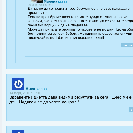
Милена
казва:
29 юни, 2011 в 15:10
Да, може да се прави и през бременност, но съветвам, да го
промените.
Реално през бременността нямате нужда от много повече
калории, около 500 отгоре са. Но е важно, да се храните редо
по-малки порции и да не гладувате.
Може да прилагате режима по часове, а не по дни. Т.е. на об
белтъчини, за вечеря бобови. Междинни плодове, зеленчуци 
пропускайте по 1 филия пълнозърнест хляб.
отгов
Анка
казва:
14 март, 2011 в 17:40
Здравейте ! Диетта дава видими резултати за сега . Днес ми е
ден. Надявам се да успея до края !
о