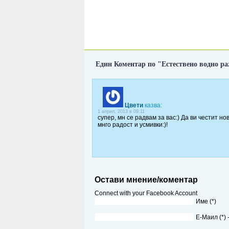
Един Коментар по "Естествено водно р
Цвети
казва:
1 април, 2013 в 09:11
супер, мн се радвам за вас:) Да ви честит н
мнго радост и усмивки:)!
Остави мнение/коментар
Connect with your Facebook Account
Име (*)
Е-Маил (*)