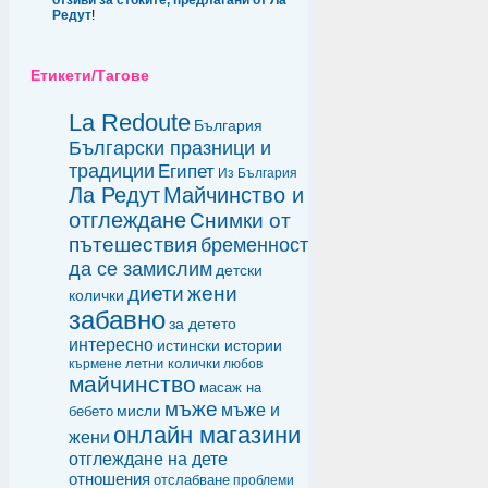
отзиви за стоките, предлагани от Ла
Редут
!
Етикети/Тагове
La Redoute
България
Български празници и
традиции
Египет
Из България
Ла Редут
Майчинство и
отглеждане
Снимки от
пътешествия
бременност
да се замислим
детски
диети
жени
колички
забавно
за детето
интересно
истински истории
летни колички
кърмене
любов
майчинство
масаж на
мъже
мъже и
мисли
бебето
онлайн магазини
жени
отглеждане на дете
отношения
отслабване
проблеми