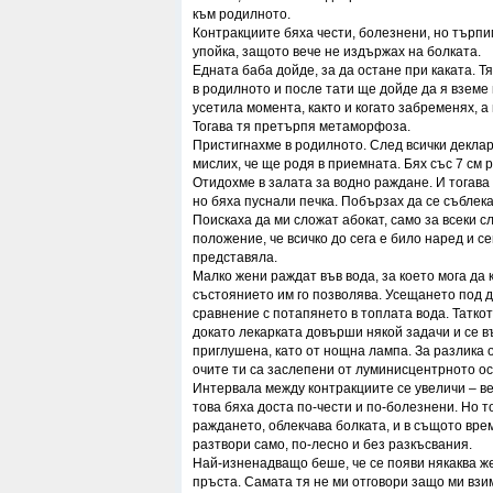
към родилното.
Контракциите бяха чести, болезнени, но търпим
упойка, защото вече не издържах на болката.
Едната баба дойде, за да остане при каката. Тя
в родилното и после тати ще дойде да я вземе 
усетила момента, както и когато забременях, а
Тогава тя претърпя метаморфоза.
Пристигнахме в родилното. След всички декла
мислих, че ще родя в приемната. Бях със 7 см 
Отидохме в залата за водно раждане. И тогава 
но бяха пуснали печка. Побързах да се съблека
Поискаха да ми сложат абокат, само за всеки сл
положение, че всичко до сега е било наред и се
представяла.
Малко жени раждат във вода, за което мога да 
състоянието им го позволява. Усещането под д
сравнение с потапянето в топлата вода. Татко
докато лекарката довърши някой задачи и се в
приглушена, като от нощна лампа. За разлика 
очите ти са заслепени от луминисцентрното о
Интервала между контракциите се увеличи – ве
това бяха доста по-чести и по-болезнени. Но т
раждането, облекчава болката, и в същото вре
разтвори само, по-лесно и без разкъсвания.
Най-изненадващо беше, че се появи някаква же
пръста. Самата тя не ми отговори защо ми взим