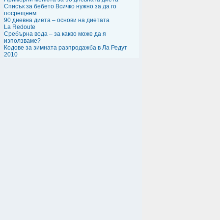
Списък за бебето Всичко нужно за да го
посрещнем
90 дневна диета – основи на диетата
La Redoute
Сребърна вода – за какво може да я
използваме?
Кодове за зимната разпродажба в Ла Редут
2010