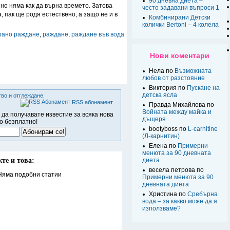
90 дневна диета –
 но няма как да върна времето. Затова
често задавани въпроси 1
 пак ще родя естествено, а защо не и в
Комбинирани Детски
колички Bertoni – 4 колела
рано раждане
,
раждане
,
раждане във вода
Нови коментари
Нела по
Възможната
любов от разстояние
Виктория по
Пускане на
детска ясла
во и отглеждане
.
RSS абонамент
Правда Михайлова по
Войната между майка и
 да получавате известие за всяка нова
дъщеря
о безплатно!
bootyboss по
L-carnitine
(Л-карнитин)
Елена по
Примерни
менюта за 90 дневната
те и това:
диета
весела петрова по
Няма подобни статии
Примерни менюта за 90
дневната диета
Христина по
Сребърна
вода – за какво може да я
използваме?