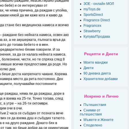
(домашно раждане, неасистирано раждане
ЗОЕ - онлайн МОЛ
о бебе) и се интересувах от
myТoys.de
х, че няма причина, да раждам с упойка,
SportsDirect
чакам някой да ми каже кога и какво да
Fragrance Direct
 да стане без медицинска намеса и всичко
Fragrancex
Strawberry
– раждане без нейната намеса, освен ако
Купува/Продава
ма аз, а не акушерката, пъпната връв да
ато до тогава бебето е в мен.
 предварително бяхме говорили. И за
Рецепти и Диети
нения, за да се налага нейната намеса.
болезнени, чести, но те спряха след 8
Моите манджи
 и имаше всички предпоставки да родя. Но
Диети
колко дни.
90 дневна диета
ва беше доста напрегнато чакане. Корема
о намира място да рита постоянно. Ден
Хранителни добавки
ракциите, получавайки постоянните
 ще раждаш, няма ли да раждаш, дори в
Искрено и Лично
а я взема на 25-ти. Точно тогава, след
, а утре – на 26-ти октомври.
Пътешествия
дим очи в очи.
Снимки от
 Към 2 часа се събудих от позната вече
пътешествия
вих се да взема душ и събудих таткото.
Мъжете и Жените
а е на друго раждане. Докато бях в
Спoделено
 от там, но беше добре да се ориентирам