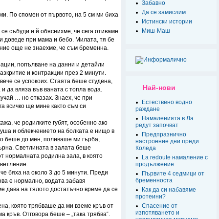
Забавно
Да се замислим
и. По спомен от първото, на 5 см ми биха
Истински истории
Миш-Маш
 се събуди и й обяснихме, че сега отиваме
и доведе при мама и бебо. Милата, тя бе
 ние още не знаехме, че съм бременна.
рации, попълване на данни и детайли
разкритие и контракции през 2 минути.
вече се успокоих. Стаята беше студена,
Най-нови
 и да вляза във ваната с топла вода.
учай … но отказах. Знаех, че при
Естествено водно
га всичко ще мине както съм си
раждане
Намаленията в Ла
кажа, че родилките губят, особенно ако
редут започват
уша и облекчението на болката е нищо в
Предпразнично
то беше до мен, поливаше ми гърба,
настроение дни преди
ърна. Светлината в залата беше
Коледа
от нормалната родилна зала, в която
La redoute намаление с
светление.
продължение
че бяха на около 3 до 5 минути. Преди
Първите 4 седмици от
бременноста
ова е нормално, водата забавя
ме дава на тялото достатъчно време да се
Как да си набавяме
протеини?
на, която трябваше да ми вземе кръв от
Спасение от
изпотяването и
а кръв. Отговора беше – „така трябва“.