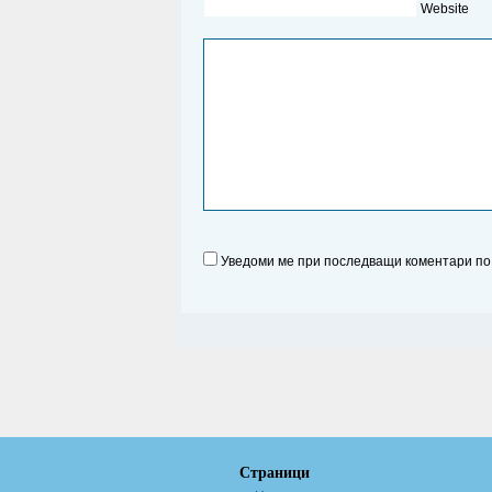
Website
Уведоми ме при последващи коментари по 
Страници