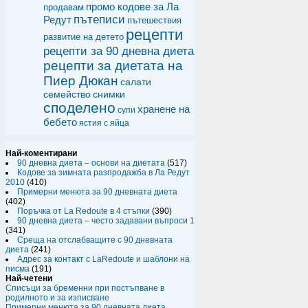
промо кодове за Ла
продавам
пътеписи
Редут
пътешествия
рецепти
развитие на детето
рецепти за 90 дневна диета
рецепти за диетата на
Пиер Дюкан
салати
семейство
снимки
споделено
хранене на
супи
бебето
ястия с яйца
Най-коментирани
90 дневна диета – основи на диетата
(517)
Кодове за зимната разпродажба в Ла Редут
2010
(410)
Примерни менюта за 90 дневната диета
(402)
Поръчка от La Redoute в 4 стъпки
(390)
90 дневна диета – често задавани въпроси 1
(341)
Среща на отслабващите с 90 дневната
диета
(241)
Адрес за контакт с LaRedoute и шаблони на
писма
(191)
Най-четени
Списъци за бременни при постъпване в
родилното и за изписване
Примерни менюта за 90 дневната диета