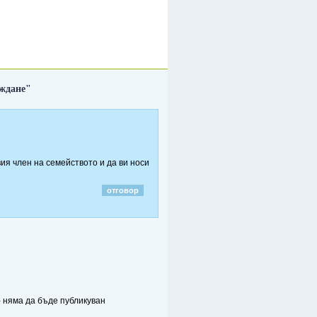
аждане"
овия член на семейството и да ви носи
отговор
 - няма да бъде публикуван