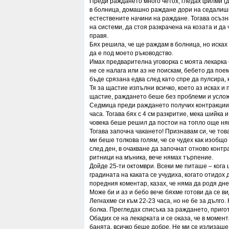
Преди раждането много четох, гледах филми 
в болница, домашно раждане дори на седалишн
естествените начини на раждане. Тогава осъзна
на системи, да стоя разкрачена на козата и да 
правя.
Бях решила, че ще раждам в болница, но исках
да е под моето ръководство.
Имах предварителна уговорка с моята лекарка 
не се налага или аз не поискам, бебето да пое
бъде срязана едва след като спре да пулсира, к
Тя за щастие изпълни всичко, което аз исках и
щастие, раждането беше без проблеми и услож
Седмица преди раждането получих контракции, 
часа. Тогава бях с 4 см разкритие, мека шийка
човека беше решил да постои на топло още ня
Тогава започна чакането! Признавам си, че то
ми беше толкова голям, че се чудех как изобщ
след ден, в очакване да започнат отново конт
ритници на мъника, вече нямах търпение.
Дойде 25-ти октомври. Всеки ме питаше – кога
градината на каката се учудиха, когато отидох д
поредния коментар, казах, че няма да родя днес
Може би и аз и бебо вече бяхме готови да се ви
Легнахме си към 22-23 часа, но не бе за дълго.
болка. Прегледах списъка за раждането, пригот
Обадих се на лекарката и се оказа, че в момент
банята, всичко беше добре. Не ми се излизаше