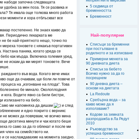
неприятните миризми
 ме набоде започна следващата
5 седмица от
и удобна за мен поза. Тя се развика и
бременността
кала? Тя имала още толкова много работа
Бременност
тези моменти и хора отблъскват все
макар постепенно. Не знаех какво да
Най-популярни
равя. Периодично лекарката ме
е не бе най-приятното нещо, точно по
Списъци за бременни
и мереха тоновете с някакъв портативен
при постъпване в
а. Настана паника, когато уреда се
родилното и за изписване
 бебо как мърда. Включиха големия уред,
Примерни менюта за
ече не искам да ми мерят тоновете. Вече
90 дневната диета
вяше.
Списък за бебето
Всичко нужно за да го
т раждането във вода. Когато вече имах
посрещнем
кво още да очаквам, ще боли ли повече от
90 дневна диета –
 процеса на „изгонване на плода“. Това
основи на диетата
и болезнено бе минало. Околоплодния
La Redoute
 и кога. Водите явно са били бистри,
Сребърна вода – за
ди излизането на бебо.
какво може да я
. Само ми напомняха да дишам
и след
използваме?
облекчение и едно покрито с верникс
Кодове за зимната
и не можех да повярвам, че всичко мина
разпродажба в Ла Редут
 още десетина минути и чак когато беше
2010
еха го само за да го облекат и после ми
Ръководство за
вия член на семейството ни.
успешна бременност
о и се наслаждавахме на момента заедно.