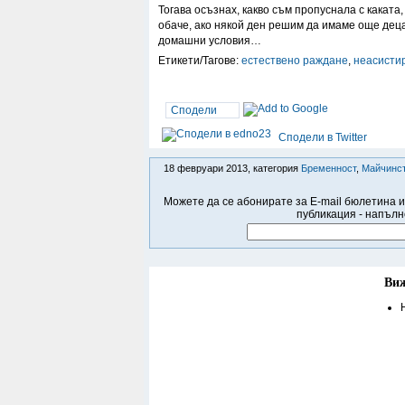
Тогава осъзнах, какво съм пропуснала с каката,
обаче, ако някой ден решим да имаме още деца,
домашни условия…
Етикети/Тагове:
естествено раждане
,
неасисти
Сподели
Сподели в Twitter
18 февруари 2013, категория
Бременност
,
Майчинст
Можете да се абонирате за E-mail бюлетина и
публикация - напълн
Виж