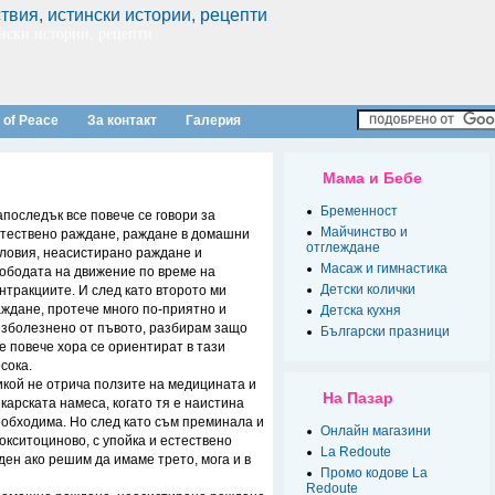
нски истории, рецепти
 of Peace
За контакт
Галерия
Мама и Бебе
Бременност
последък все повече се говори за
Майчинство и
тествено раждане, раждане в домашни
отглеждане
ловия, неасистирано раждане и
Масаж и гимнастика
ободата на движение по време на
Детски колички
нтракциите. И след като второто ми
ждане, протече много по-приятно и
Детска кухня
зболезнено от пъвото, разбирам защо
Български празници
е повече хора се ориентират в тази
сока.
кой не отрича ползите на медицината и
На Пазар
карската намеса, когато тя е наистина
обходима. Но след като съм преминала и
Онлайн магазини
окситоциново, с упойка и естествено
La Redoute
ден ако решим да имаме трето, мога и в
Промо кодове La
Redoute