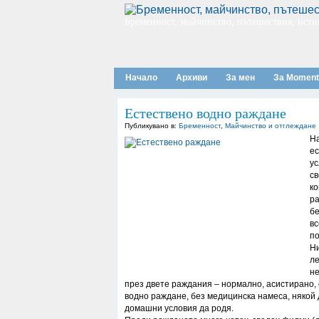
Бременност, майчинство, пътешествия, исти
Начало
Архиви
За мен
За Moment
Естествено водно раждане
Публикувано в:
Бременност
,
Майчинство и отглеждане
На
ес
ус
св
ко
ра
бе
вс
по
Ни
ле
не
през двете раждания – нормално, асистирано, 
водно раждане, без медицинска намеса, някой 
домашни условия да родя.