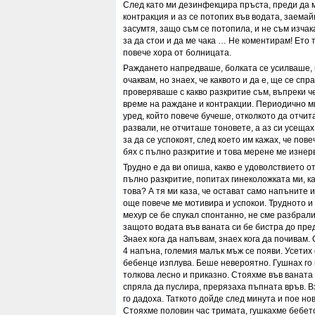
След като ми дезинфекцира пръста, преди да
контракция и аз се потопих във водата, заемайк
засумтя, защо съм се потопила, и не съм изча
за да стои и да ме чака … Не коментирам! Ето 
повече хора от болницата.
Раждането напредваше, болката се усилваше, 
очаквам, но знаех, че каквото и да е, ще се сп
проверяваше с какво разкритие съм, въпреки ч
време на раждане и контракции. Периодично м
уред, който повече бучеше, отколкото да отчит
развали, не отчиташе тоновете, а аз си усещах
за да се успокоят, след което им кажах, че пов
бях с пълно разкритие и това мерене ме изнер
Трудно е да ви опиша, какво е удоволствието о
пълно разкритие, попитах гинеколожката ми, ка
това? А тя ми каза, че остават само напъните и
още повече ме мотивира и успокои. Трудното 
мехур се бе спукал спонтанно, не сме разбрали
защото водата във ваната си бе бистра до пре
Знаех кога да напъвам, знаех кога да почивам
4 напъна, големия малък мъж се появи. Усетих 
бебенце изплува. Беше невероятно. Гушнах го 
толкова лесно и приказно. Стояхме във ваната
спряла да пуслира, прерязаха пъпната връв. Вз
го дадоха. Таткото дойде след минута и пое но
Стояхме половин час тримата, гушкахме бебет