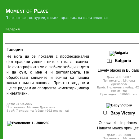
Moment of Peace
Пътешествия, екскурзии, снимки - красотата на света около нас.
Галерия
Галерия
Не мога да се похваля с професионални
Bulgaria
фотографски умения, нито с такава техника.
Но фотографията ми е любимо хоби, и където
Lovely places in Bulgari
и да съм, с мен е и фотоапарата. Не
Дата: 4.06.2007
обработвам снимките и всички са такива
Притежател: Милена
каквито съм ги заснела. Приятно гледане и
Дреновска
Брой: 7 елемента (общо 4
ще се радвам да споделите коментари, макар
елемента)
и негативни.
Прегледано: 50660 пъти
Дата: 31.05.2007
Притежател: Милена Дреновска
Брой: 7 елемента (общо 4662 елемента)
Baby Victory
Our sweet little princes -
Нашата малка принцес
Дата: 7.03.2008
Притежател: Милена