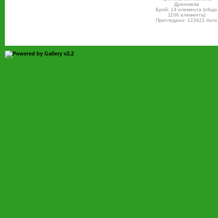
Дреновска
Брой: 14 елемента (общо
1106 елемента)
Прегледано: 123421 пъти