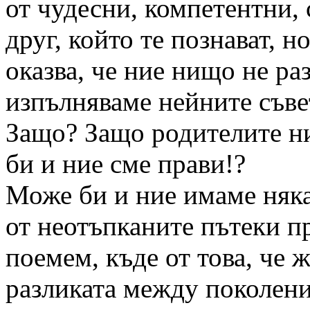
от чудесни, компетентни, 
друг, който те познават, н
оказва, че ние нищо не раз
изпълняваме нейните съве
Защо? Защо родителите ни
би и ние сме прави!?
Може би и ние имаме няка
от неотъпканите пътеки п
поемем, къде от това, че 
разликата между поколени