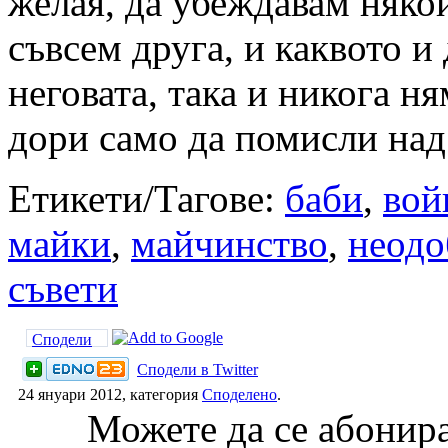
желая, да убеждавам някой
съвсем друга, и каквото и
неговата, така и никога н
дори само да помисли над
Етикети/Тагове:
баби
,
вой
майки
,
майчинство
,
неодо
съвети
Сподели
Сподели в Twitter
24 януари 2012, категория
Спoделено
.
Можете да се абонира