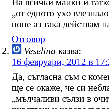
На всички майки и татк
„от едното ухо влезнало
поне аз така действам н
Отговор
Veselina
казва:
16 февруари, 2012 в 17
Да, съгласна съм с коме
ще се окаже, че си неб
„мълчаливи сълзи в очит