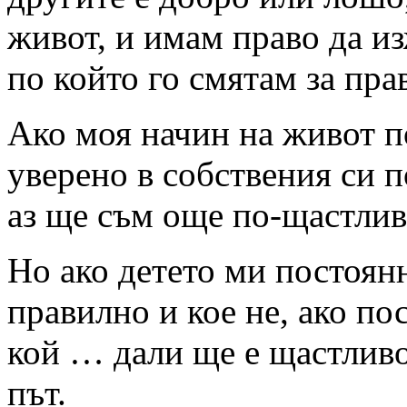
живот, и имам право да из
по който го смятам за пра
Ако моя начин на живот п
уверено в собствения си п
аз ще съм още по-щастлив
Но ако детето ми постоянн
правилно и кое не, ако пос
кой … дали ще е щастливо
път.