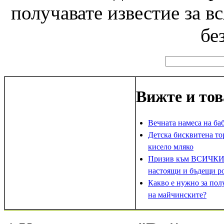
получавате известие за в
бе
Вижте и тов
Вечната намеса на ба
Детска бисквитена то
кисело мляко
Призив към ВСИЧКИ
настоящи и бъдещи р
Какво е нужно за пол
на майчинските?