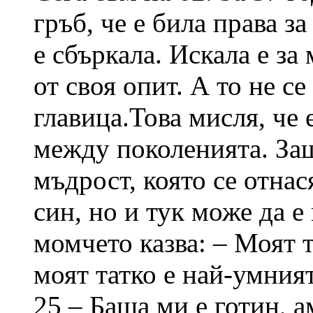
гръб, че е била права з
е сбъркала. Искала е за
от своя опит. А то не с
главица.Това мисля, че 
между поколенията. За
мъдрост, която се отна
син, но и тук може да е
момчето казва: – Моят т
моят татко е най-умният
25 – Баща ми е готин, 