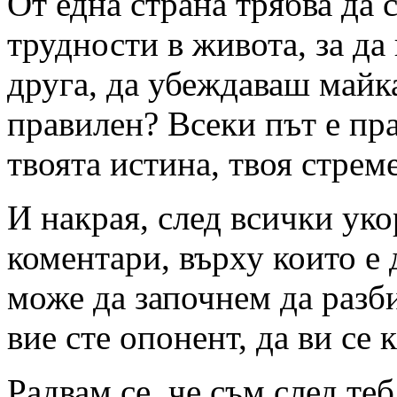
От една страна трябва да 
трудности в живота, за да
друга, да убеждаваш майка
правилен? Всеки път е пра
твоята истина, твоя стрем
И накрая, след всички уко
коментари, върху които е 
може да започнем да разб
вие сте опонент, да ви се 
Радвам се, че съм след те