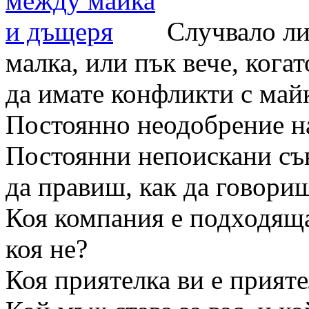
Случвало ли 
малка, или пък вече, когат
да имате конфликти с май
Постоянно неодобрение н
Постоянни непоискани съв
да правиш, как да говор
Коя компания е подходяща 
коя не?
Коя приятелка ви е приятел