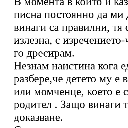
В момента в който и ка
писна постоянно да ми 
винаги са правилни, тя 
излезна, с изречението-ч
го дресирам.
Незнам наистина кога е
разбере,че детето му е
или момченце, което е 
родител . Защо винаги т
доказване.