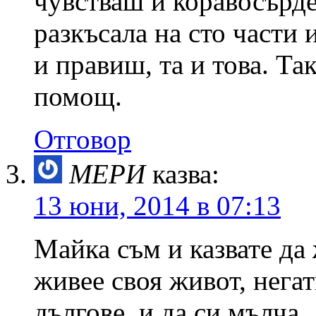
чувстваш и коравосърде
разкъсала на сто части
и правиш, та и това. Та
помощ.
Отговор
МЕРИ
казва:
13 юни, 2014 в 07:13
Майка съм и казвате да 
живее своя живот, нега
дългове, и да си мълча,