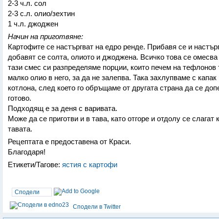
2-3 ч.л. сол
2-3 с.л. олио/зехтин
1 ч.л. джоджен
Начин на приготвяне:
Картофите се настъргват на едро ренде. Прибавя се и настър
добавят се солта, олиото и джоджена. Всичко това се омесва
тази смес си разпределяме порции, които печем на тефлонов 
малко олио в него, за да не залепва. Така захлупваме с капак
котлона, след което го обръщаме от другата страна да се допе
готово.
Подходящ е за деня с варивата.
Може да се приготви и в тава, като отгоре и отдолу се слагат 
тавата.
Рецептата е предоставена от Краси.
Благодаря!
Етикети/Тагове:
ястия с картофи
Сподели
Сподели в Twitter