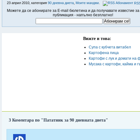
23 април 2010, категория
90 дневна диета
,
Моите манджи
.
RSS
Можете да се абонирате за E-mail бюлетина и да получавате известие за
публикация - напълно безплатно!
Вижте и това:
Супа с кубчета витабел
Картофена пица
Картофи с лук и домати на 
Мусака с картофи, кайма и г
3 Коментара по "Пататник за 90 дневната диета"