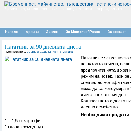
Бременност, майчинство, пътешествия, истински истории, рецепти
Начало
Архиви
За мен
За Moment of Peace
За контакт
Пататник за 90 дневната диета
Публикувано в:
90 дневна диета
,
Моите манджи
Пататник е ястие, което 
по няколко начина, в за
предпочитанията и хран
режим на човек. Тази ре
специално модифициран
може да се консумира в 
диета през втория ден – 
Количеството е достатъч
членно семейство.
Необходими продукти:
1 – 1,5 кг картофи
1 глава кромид лук