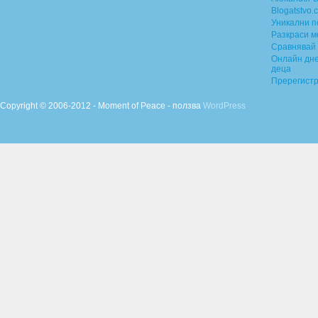
Blogatstvo.
Уникални 
Разкраси м
Сравнявай 
Онлайн дне
деца
Пререгист
Copyright © 2006-2012 - Moment of Peace - ползва
WordPress