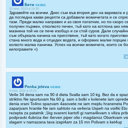
Бети
казва:
20 юни, 2010 в 14:30
Здравейте на всички. Днес съм във втория ден на варивата и
да погледна какви рецепти са добавили момичетата и се спря
тази. Преди малко направих и аз своя пататник, но по-скоро с
получен пържен, отколкото печен, тъй като на котлона ако ня
мазнина той не се пече изобщо и си стой суров. Дали случайн
съм объркала начина на приготвяне, тъй като когато приготви
стана много вода и отцедих водата, и оформих малки порции
колкото малка паничка. Успех на всички момичета, които се бо
килограмите =)
о
Penka jeleva
казва:
6 юли, 2011 в 15:21
Ve4e 34 dena sam na 90 d dieta Svalla sam 10 kg. Bez da e spa
striktno Ne spurtuvam Na 60 g. sam s bolki v kolenete iam oprede
denia xrani To4no spazvam 4asovete ne iam mejdu hraneneta P
zaparjvam hranite Ne iam sahtoto na ve4eria Uspeh na vsi4ki Eto
rezepta za patatnik ;1kg svareni kartofi gi nama4kvam s viliza pr
podpravki 4ubriza 4er 4erven piper olio i magdanoz Obarkvam vs
slagam v namazana tava izapi4am za 15 mn Polivam s ket4up