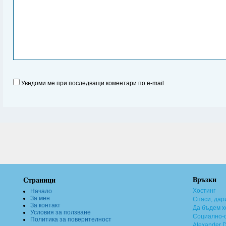
Уведоми ме при последващи коментари по e-mail
Връзки
Страници
Хостинг
Начало
За мен
Спаси, дар
За контакт
Да бъдем х
Условия за ползване
Социално-о
Политика за поверителност
Alexander 