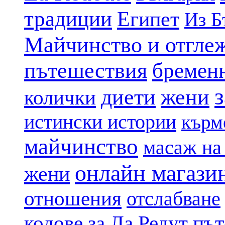
традиции
Египет
Из Б
Майчинство и отгле
пътешествия
бремен
диети
жени
колички
истински истории
кърм
майчинство
масаж на
онлайн магази
жени
отношения
отслабване
път
кодове за Ла Редут