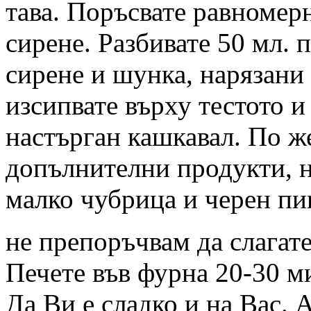
тава. Поръсвате равномер
сирене. Разбивате 50 мл. 
сирене и шунка, нарязани
изсипвате върху тестото и
настърган кашкавал. По ж
допълнителни продукти, 
малко чубрица и черен пип
не препоръчвам да слагат
Печете във фурна 20-30 м
Да Ви е сладко и на Вас. 