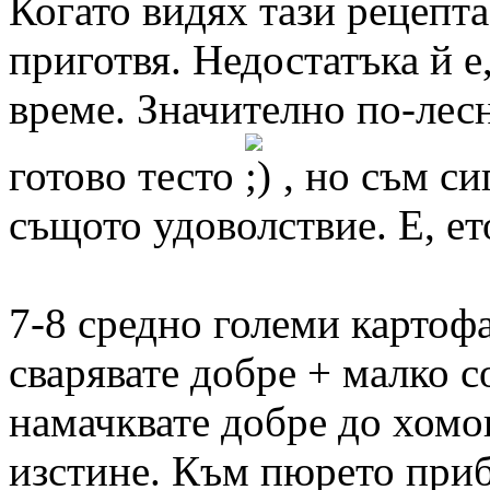
Когато видях тази рецепта
приготвя. Недостатъка й е,
време. Значително по-лесн
готово тесто
, но съм си
същото удоволствие. Е, ет
7-8 средно големи картофа
сварявате добре + малко с
намачкватe добре до хомог
изстине. Към пюрето при