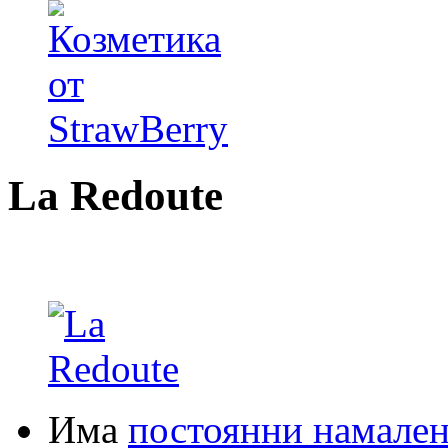
La Redoute
Има
постоянни намале