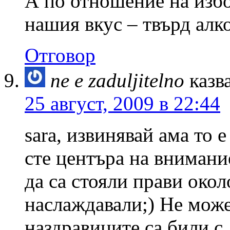
А по отношение на избо
нашия вкус – твърд алк
Отговор
ne e zaduljitelno
казв
25 август, 2009 в 22:44
sara, извинявай ама то е
сте центъра на внимани
да са стояли прави около
наслаждавали;) Не може
наздравиците са били с