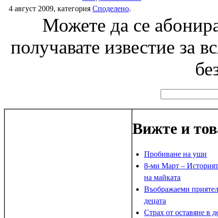
4 август 2009, категория
Спoделено
.
Можете да се абонира
получавате известие за в
бе
Вижте и тов
Пробиване на уши
8-ми Март – Историят
на майката
Въображаеми приятел
децата
Страх от оставяне в д