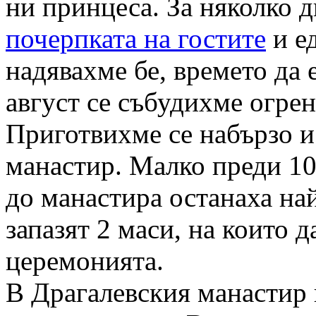
ни принцеса. За няколко 
почерпката на гостите
и ед
надявахме бе, времето да е
август се събудихме огрен
Приготвихме се набързо и
манастир. Малко преди 10
до манастира останаха на
запазят 2 маси, на които 
церемонията.
В Драгалевския манастир 