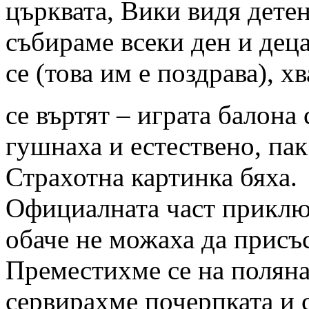
църквата, Вики видя детен
събираме всеки ден и деца
се (това им е поздрава), х
се въртят – играта балона
гушнаха и естествено, пак
Страхотна картинка бяха.
Официалната част приключ
обаче не можаха да присъс
Преместихме се на полянат
сервирахме почерпката и с