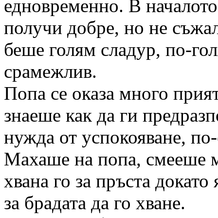
едновременно. В началото
получи добре, но не съжа
беше голям сладур, по-го
срамежлив.
Попа се оказа много прия
знаеше как да ги предраз
нужда от успокояване, по-
Махаше на попа, смееше м
хвана го за пръста докато
за брадата да го хване.