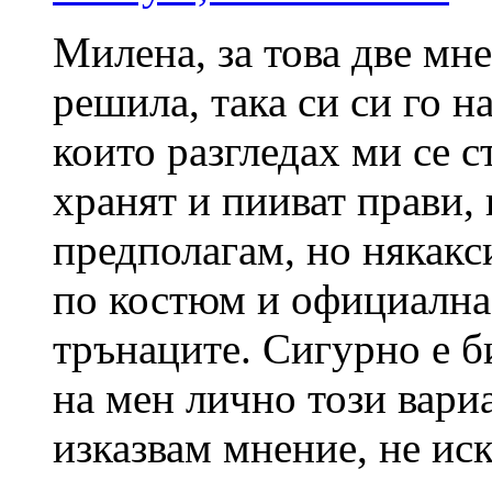
Милена, за това две мн
решила, така си си го н
които разгледах ми се с
хранят и пииват прави, 
предполагам, но някакс
по костюм и официална 
трънаците. Сигурно е б
на мен лично този вари
изказвам мнение, не иск