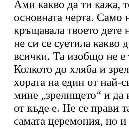
Ами какво да ти кажа, 
основната черта. Само н
кръщавала твоето дете 
не си се суетила какво д
всички. Та изобщо не е 
Колкото до хляба и зр
хората на един от най-с
мине „зрелището“ и да 
от къде е. Не се прави т
самата церемония, но и