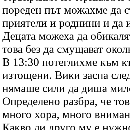
пореден път можахме да с
приятели и роднини и да 
Децата можеха да обикалят
това без да смущават окол
В 13:30 потеглихме към къ
изтощени. Вики заспа след
нямаше сили да диша мил
Определено разбра, че тов
много хора, много вниман
Какво ли друго му е нужн