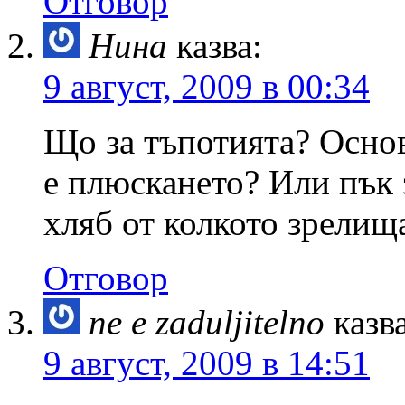
Отговор
Нина
казва:
9 август, 2009 в 00:34
Що за тъпотията? Основ
е плюскането? Или пък 
хляб от колкото зрел
Отговор
ne e zaduljitelno
казв
9 август, 2009 в 14:51