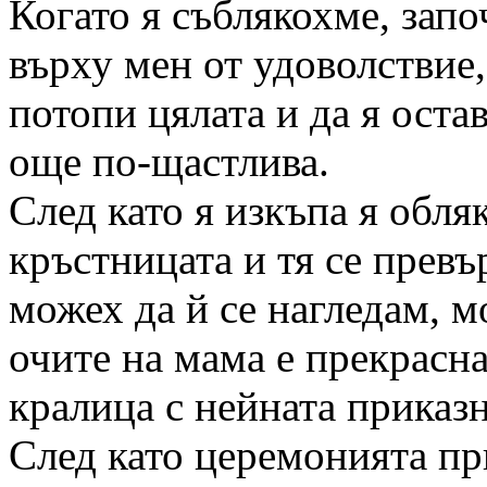
Когато я съблякохме, запо
върху мен от удоволствие,
потопи цялата и да я оста
още по-щастлива.
След като я изкъпа я обля
кръстницата и тя се превъ
можех да й се нагледам, м
очите на мама е прекрасна
кралица с нейната приказ
След като церемонията пр