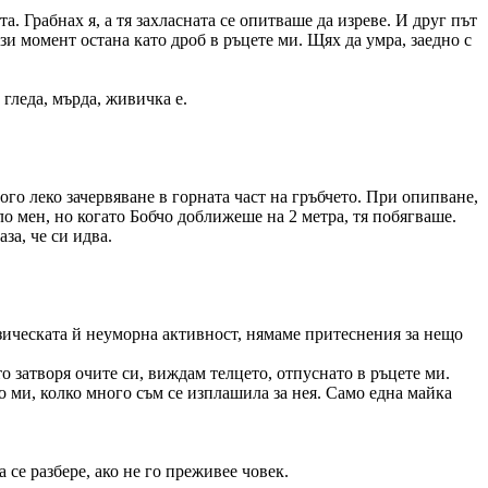
а. Грабнах я, а тя захласната се опитваше да изреве. И друг път
ози момент остана като дроб в ръцете ми. Щях да умра, заедно с
 гледа, мърда, живичка е.
го леко зачервяване в горната част на гръбчето. При опипване,
о мен, но когато Бобчо доближеше на 2 метра, тя побягваше.
за, че си идва.
изическата й неуморна активност, нямаме притеснения за нещо
ато затворя очите си, виждам телцето, отпуснато в ръцете ми.
то ми, колко много съм се изплашила за нея. Само една майка
а се разбере, ако не го преживее човек.