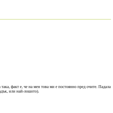
а така, факт е, че на мен това ми е постоянно пред очите. Падала
адък, или най-лошото).