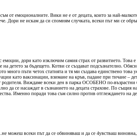
ъм от емоционалните. Вики не е от децата, които за най-малкото 
ече. Дори не искам да си спомням случката, всеки път ми се обръ
моции, дори като изключим самия страх от развитието. Това е 
е на детето за бъдещето. Котви се създават подсъзнателно. Обясн
то много пъти четох статията и тя ми създава единствено това у
ации като ваксинации, взимане на кръв, падане при тичане – де
от родителя. Виждаме всеки ден в парка ОСОБЕНО по-възрастни б
лно да се насаждат в съзнанието на децата страхове. По същия на
ства. Именно поради това съм силно против отглеждането на дец
…не можеш всеки път да се обвиняваш и да се 4увстваш виновна