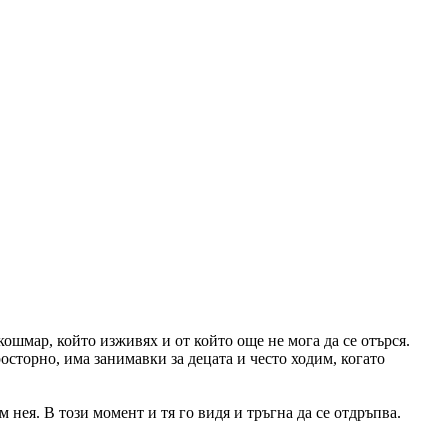
кошмар, който изживях и от който още не мога да се отърся.
осторно, има занимавки за децата и често ходим, когато
м нея. В този момент и тя го видя и тръгна да се отдръпва.