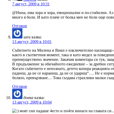
7 август, 2009 в 10:31
@Нина, има хора и хора, емоционални и по-стабилни. Аз с
много я боли. И като плаче от болка мен не боли още пов
Отговор
sara
казва:
13 август, 2009 в 10:01
Събитието на Милена и Вики е изключително насищащо с е
както в съответния момент, така и като модел за поведени
преимуществено значение. Закачам коментара си тук, защо
В продължение за обичайното ежедневие – за дребни ситу
Когато събитието е непознато, детето копира реакцията 
паднеш, да не се нараниш, да не се удариш“…. Не е норма
боляло, превързване… Това създава страхливи малки съще
Отговор
донка
казва:
13 август, 2009 в 10:04
моят син падаше 4есто и по4ти винаги на главата си