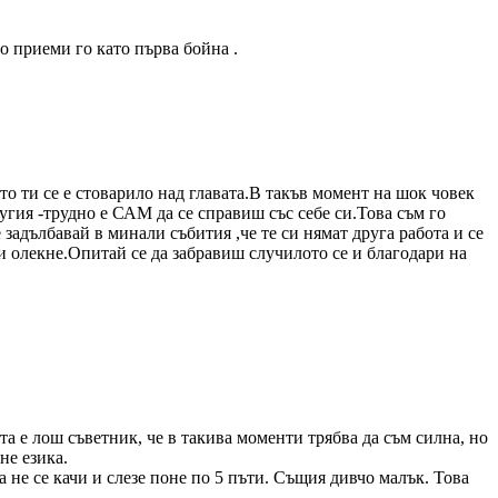
го приеми го като първа бойна .
то ти се е стоварило над главата.В такъв момент на шок човек
я -трудно е САМ да се справиш със себе си.Това съм го
задълбавай в минали събития ,че те си нямат друга работа и се
ти олекне.Опитай се да забравиш случилото се и благодари на
та е лош съветник, че в такива моменти трябва да съм силна, но
не езика.
 не се качи и слезе поне по 5 пъти. Същия дивчо малък. Това