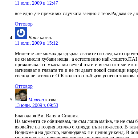
11 юли, 2009 в 12:47
все едно ,че преживях случката заедно с тебе.Радвам се ,
Отговор
Ваня
казва:
11 юли, 2009 в 15:12
Миленче -не можах да сдържа сълзите си след като прочет
не си мисли хубави неща , а естественно най-лошото.
приживявала с мъжът ми вече 4 пъти и всеки път ми е кат
загнездват в главата ти и не ти дават покой седмици наре
господ че всичко е О`К колкото по-бързо успееш толкова 
Отговор
Милена
казва:
13 юли, 2009 в 09:53
Благодаря Ви, Ваня и Силвия.
На моменти се обвинявам, че съм лоша майка, че не съм би
вярвайте на теория всичко е хиляди пъти по-лесно. В тази с
Водихме я на доктор, наблюдавах я и целия уикенд. В бол
ми помогна да преодолея стреса, но поуката си остава.