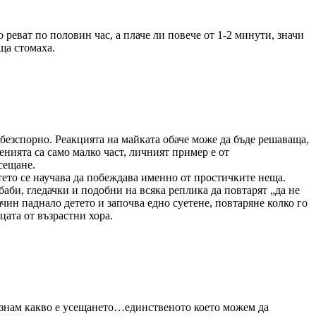
реват по половин час, а плаче ли повече от 1-2 минути, значи
ща стомаха.
безспорно. Реакцията на майката обаче може да бъде решаваща,
енията са само малко част, личният пример е от
сещане.
тето се научава да побеждава именно от простичките неща.
аби, гледачки и подобни на всяка реплика да повтарят „да не
чин паднало детето и започва едно суетене, повтаряне колко го
ата от възрастни хора.
,знам какво е усещането…единственото което можем да