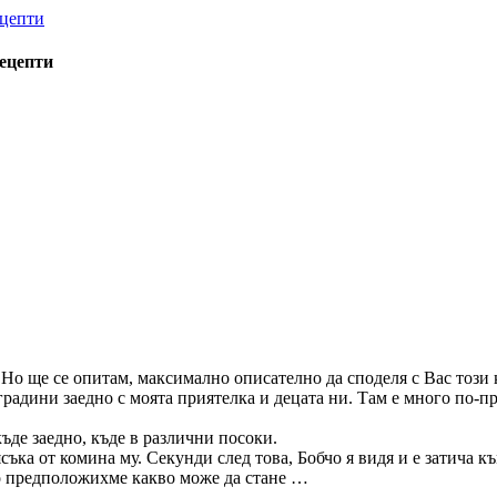
рецепти
 Но ще се опитам, максимално описателно да споделя с Вас този 
радини заедно с моята приятелка и децата ни. Там е много по-пр
къде заедно, къде в различни посоки.
съка от комина му. Секунди след това, Бобчо я видя и е затича къ
то предположихме какво може да стане …