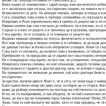
Бяхме със секунда по-бавни от събитията
Вики падна от локомотива с гдръб назад, към вагончетата-пейки.
се е захласвала при уплаха, по-сериозно падане, но никога не е
безжизненото си дете. Тя затвори очички, затвори устенца и кл
Сега, пишейки това плача и треперя, спомняйки си секундите ко
Изкрещях и Рали (приятелката ми) я грабна от ръцете ми и тя се 
Нямам спомен как съм стигнала до пейките, тя я носеше, аз се т
Седнах и я взех от ръцете и и започнах да я целувам, прегръщам
След кратко, тя се успокои, и се измъкна от ръцете ми.
Видимо нямаше промяна на тонуса, физическото и психологиче
Все още трепереща я хванах отново и я съблякох, за да видя да
не даваше сигнал за болка или неприятно усещане. Беше си същ
След като се посъвзех, до колкото това е възможно, се обадих на
Прибрахме се, тя продължи да се държи все така игриво, вечеря,
Не е повръщала след ядене, но все пак, за успокоение, отидохм
Невролога поиска снимка, но ние отказахме, защото тя няма уда
Преслушаха и гърдите и другия доктор, каза, че всичко е наред
На травматолог не можахме да минем, тъй като доктора беше в 
по-сериозно.
За щастие, малкия дявол! Факт е, че и сега, не знам къде е нам
Едно единствено нещо ми дава сила, по-бързо да се отърся. Ког
може да разбере излъчването на погледа на собственото си дете
И не, не си въобразявам, а съм убедена, че тя най-съзнателно п
Боже, до кога ще ме изправяш пред такива изпитания? Нима 29
Знам, това са най-малките ми ядове, като се има предвид, че тя 