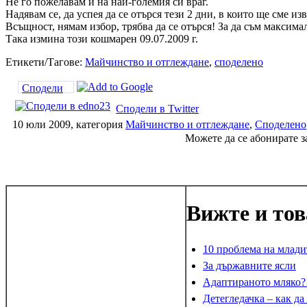
Не го пожелавам и на най-големия си враг.
Надявам се, да успея да се отърся тези 2 дни, в които ще сме и
Всъщност, нямам избор, трябва да се отърся! За да съм максима
Така измина този кошмарен 09.07.2009 г.
Етикети/Тагове:
Майчинство и отглеждане
,
споделено
Сподели
Сподели в Twitter
10 юли 2009, категория
Майчинство и отглеждане
,
Спoделено
Можете да се абонирате з
Вижте и тов
10 проблема на млади
За държавните ясли
Адаптираното мляко?
Детегледачка – как да