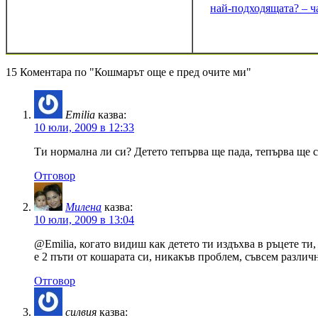
най-подходящата? – ч
15 Коментара по "Кошмарът още е пред очите ми"
Emilia
казва:
10 юли, 2009 в 12:33
Ти нормална ли си? Детето тепърва ще пада, тепърва ще с
Отговор
Милена
казва:
10 юли, 2009 в 13:04
@Emilia, когато видиш как детето ти издъхва в ръцете ти, 
е 2 пъти от кошарата си, никакъв проблем, съвсем различн
Отговор
силвия
казва: