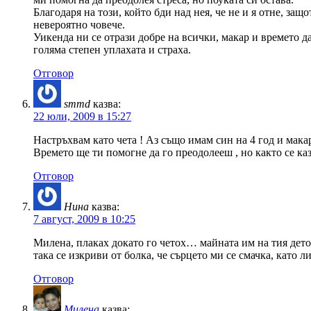
Благодаря на този, който бди над нея, че не и я отне, за
невероятно човече.
Уикенда ни се отрази добре на всички, макар и времето д
голяма степен уплахата и страха.
Отговор
smmd
казва:
22 юли, 2009 в 15:27
Настръхвам като чета ! Аз също имам син на 4 год и мака
Времето ще ти помогне да го преодолееш , но както се каз
Отговор
Нина
казва:
7 август, 2009 в 10:25
Милена, плаках докато го четох… майната им на тия дето
така се изкриви от болка, че сърцето ми се смачка, като 
Отговор
Милена
казва: