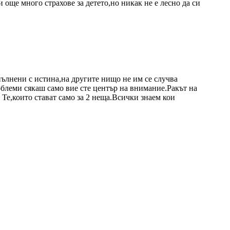
 още много страхове за детето,но никак не е лесно да си
ълнени с истина,на другите нищо не им се случва
леми сякаш само вие сте център на внимание.Ракът на
 Те,които стават само за 2 неща.Всички знаем кои