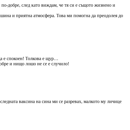
м по-добре, след като виждам, че тя си е същото жизнено и
тишина и приятна атмосфера. Това ми помогна да преодолея до
да е спокоен! Толкова е щур…
добре и нищо лошо не се е случило!
следната ваксина на сина ми се разревах, малкото му личице