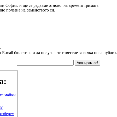
звън София, и ще се радваме отново, на времето тримата.
лно полезна на семейството си.
.
а E-mail бюлетина и да получавате известие за всяка нова публик
а:
те майки
!?
 изберем