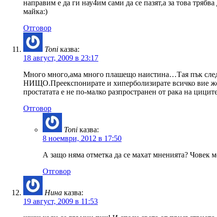
направим е да ги нау4им сами да се пазят,а за това тряб
майка:)
Отговор
Toni
казва:
18 август, 2009 в 23:17
Много много,ама много плашещо наистина…Тая пък след н
НИЩО.Преекспонирате и хиперболизирате всичко вие жен
простатата е не по-малко разпространен от рака на цицит
Отговор
Toni
казва:
8 ноември, 2012 в 17:50
А защо няма отметка да се махат мненията? Човек м
Отговор
Нина
казва:
19 август, 2009 в 11:53