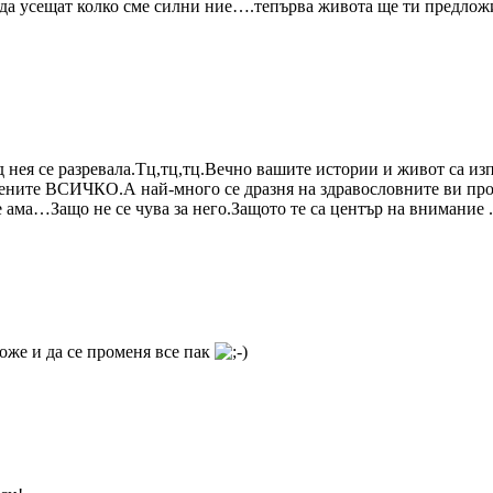
ва да усещат колко сме силни ние….тепърва живота ще ти предложи
ея се разревала.Тц,тц,тц.Вечно вашите истории и живот са изп
ите ВСИЧКО.А най-много се дразня на здравословнитe ви проб
е ама…Защо не се чува за него.Защото те са център на внимание .
оже и да се променя все пак