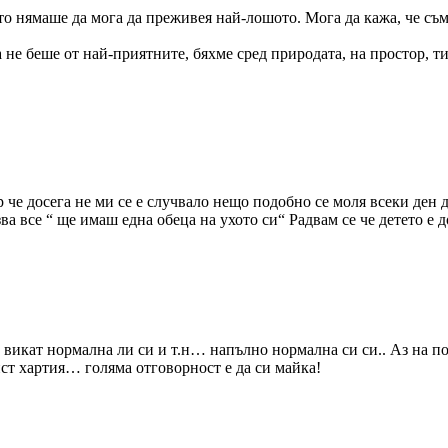
щото нямаше да мога да преживея най-лошото. Мога да кажа, че съ
а не беше от най-приятните, бяхме сред природата, на простор, 
р че досега не ми се е случвало нещо подобно се моля всеки ден 
ва все “ ще имаш една обеца на ухото си“ Радвам се че детето е 
 викат нормална ли си и т.н… напълно нормална си си.. Аз на по
лист хартия… голяма отговорност е да си майка!