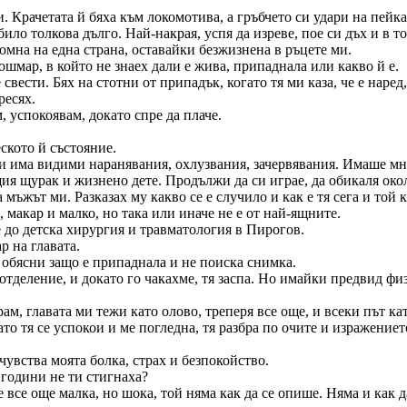
 Крачетата й бяха към локомотива, а гръбчето си удари на пейкат
 било толкова дълго. Най-накрая, успя да изреве, пое си дъх и в т
юмна на една страна, оставайки безжизнена в ръцете ми.
шмар, в който не знаех дали е жива, припаднала или какво й е.
свести. Бях на стотни от припадък, когато тя ми каза, че е наред,
ресях.
, успокоявам, докато спре да плаче.
ското й състояние.
ли има видими наранявания, охлузвания, зачервявания. Имаше мно
ия щурак и жизнено дете. Продължи да си играе, да обикаля окол
 мъжът ми. Разказах му какво се е случило и как е тя сега и той ка
 макар и малко, но така или иначе не е от най-ящните.
е до детска хирургия и травматология в Пирогов.
р на главата.
, обясни защо е припаднала и не поиска снимка.
отделение, и докато го чакахме, тя заспа. Но имайки предвид ф
ирам, главата ми тежи като олово, треперя все още, и всеки път к
ато тя се успокои и ме погледна, тя разбра по очите и изражение
.
очувства моята болка, страх и безпокойство.
 години не ти стигнаха?
е все още малка, но шока, той няма как да се опише. Няма и как д