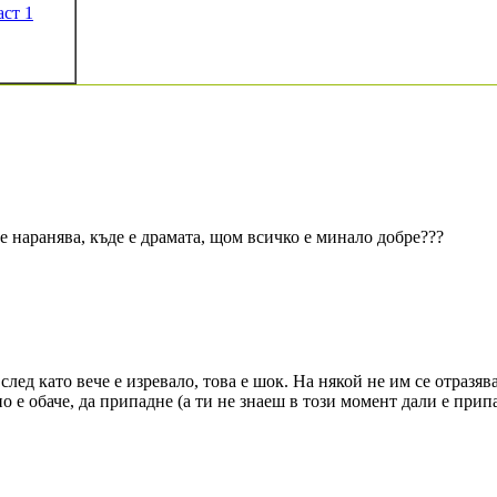
аст 1
е наранява, къде е драмата, щом всичко е минало добре???
след като вече е изревало, това е шок. На някой не им се отразяв
о е обаче, да припадне (а ти не знаеш в този момент дали е прип