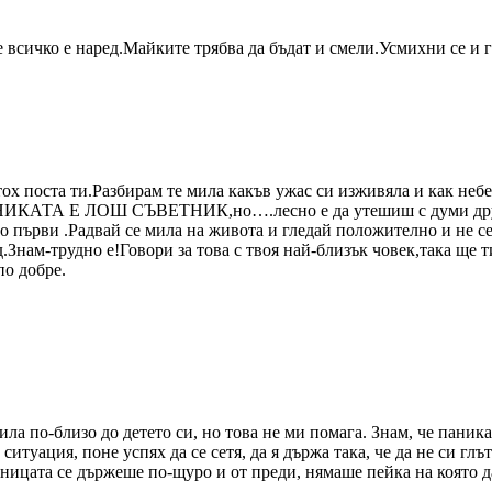
че всичко е наред.Майките трябва да бъдат и смели.Усмихни се и 
ох поста ти.Разбирам те мила какъв ужас си изживяла и как небе
ПАНИКАТА Е ЛОШ СЪВЕТНИК,но….лесно е да утешиш с думи други
о първи .Радвай се мила на живота и гледай положително и не се 
д.Знам-трудно е!Говори за това с твоя най-близък човек,така ще 
по добре.
ла по-близо до детето си, но това не ми помага. Знам, че паника
итуация, поне успях да се сетя, да я държа така, че да не си глът
ницата се държеше по-щуро и от преди, нямаше пейка на която да