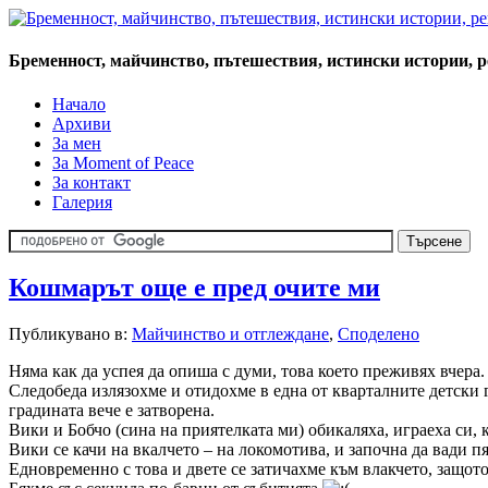
Бременност, майчинство, пътешествия, истински истории, 
Начало
Архиви
За мен
За Moment of Peace
За контакт
Галерия
Кошмарът още е пред очите ми
Публикувано в:
Майчинство и отглеждане
,
Спoделено
Няма как да успея да опиша с думи, това което преживях вчера.
Следобеда излязохме и отидохме в една от кварталните детски г
градината вече е затворена.
Вики и Бобчо (сина на приятелката ми) обикаляха, играеха си, 
Вики се качи на вкалчето – на локомотива, и започна да вади пя
Едновременно с това и двете се затичахме към влакчето, защо