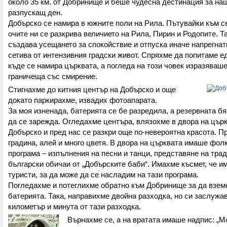
около 35 км. от Добринище и беше чудесна дестинация за на
разпускащ ден.
Добърско се намира в южните поли на Рила. Пътувайки към с
очите ни се разкрива величието на Рила, Пирин и Родопите. Т
създава усещането за спокойствие и отпуска иначе напрегнат
сетива от интензивния градски живот. Спряхме да попитаме е
къде се намира църквата, а погледа на този човек изразяваш
граничеща със смирение.
Стигнахме до китния център на Добърско и още
докато паркирахме, извадих фотоапарата.
За моя изненада, батерията се бе разредила, а резервната б
да се зарежда. Огледахме центъра, влязохме в двора на църк
Добърско и пред нас се разкри още по-невероятна красота. П
градина, алей и много цветя. В двора на църквата имаше фол
програма – изпълнения на песни и танци, представяне на тра
български обичаи от „Добърските баби“. Имахме късмет, че 
туристи, за да може да се насладим на тази програма.
Погледахме и потеглихме обратно към Добринище за да взем
батерията. Така, направихме двойна разходка, но си заслужа
километър и минута от тази разходка.
Върнахме се, а на вратата имаше надпис: „М