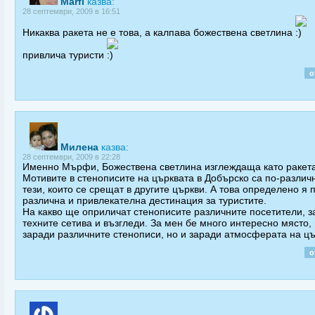
Marfi
казва:
28 септември, 2009 в 16:51
Никаква ракета не е това, а калпава божествена светлина
привлича туристи
о
Милена
казва:
28 септември, 2009 в 22:28
Именно Мърфи, Божествена светлина изглеждаща като ракета
Мотивите в стенописите на църквата в Добърско са по-различ
тези, които се срещат в другите църкви. А това определено я 
различна и привлекателна дестинация за туристите.
На какво ще оприличат стенописите различните посетители, з
техните сетива и възгледи. За мен бе много интересно място,
заради различните стенописи, но и заради атмосферата на цъ
о