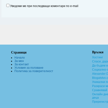
Уведоми ме при последващи коментари по e-mail
Връзки
Страници
Хостинг
Начало
За мен
Спаси, дар
За контакт
Да бъдем х
Условия за ползване
Социално-о
Политика за поверителност
Alexander 
Blogatstvo.
Уникални 
Разкраси м
Сравнявай 
Онлайн дне
деца
Пререгист