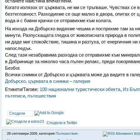
останете наистина впечатлени.
Когато излязох от църквата, не ми се тръгваше. Чувствах се в
безтегловност. Разходихме се още малко в двора, опитах от 
вода и с бавни крачки се отправихме към колата.
На изхода на Добърско видяхме чешма и поспряхме там за н
минути. Разпускащата гледка от живописната природа в поли
ни даде миг спокойствие, тишина и разтуха, от енергичния ни
напоследък.
След тази незабравима разходка се отправихме към минерал
в Добринище за няколко часа пълен релакс, преди покоряване
Безбог.
Всички снимки от Добърско и църквата може да видите в гале
Добърско, църквата в снимки – галерия
Етикети/Тагове:
100 национални туристически обекта
,
Из Бъл
пътеписи
,
пътешествия
Сподели
Сподели в Twitter
28 септември 2009, категория
Пътешествия
.
RSS