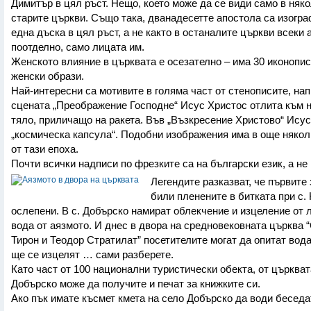
Димитър в цял ръст. Нещо, което може да се види само в няко
старите църкви. Също така, дванадесетте апостола са изогр
една дъска в цял ръст, а не както в останалите църкви всеки 
поотделно, само лицата им.
Женското влияние в църквата е осезателно – има 30 иконопис
женски образи.
Най-интересни са мотивите в голяма част от стенописите, на
сцената „Преображение Господне“ Исус Христос отлита към н
тяло, приличащо на ракета. Във „Възкресение Христово“ Исус
„космическа капсула“. Подобни изображения има в още някол
от тази епоха.
Почти всички надписи по фрезките са на български език, а не 
Легендите разказват, че първите
били пленените в битката при с.
ослепени. В с. Добърско намират облекчение и изцеление от 
вода от аязмото. И днес в двора на средновековната църква 
Тирон и Теодор Стратилат” посетителите могат да опитат вода
ще се изцелят … сами разберете.
Като част от 100 национални туристически обекта, от църкват
Добърско може да получите и печат за книжките си.
Ако пък имате късмет кмета на село Добърско да води беседа