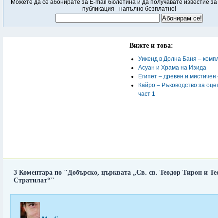
Можете да се абонирате за E-mail бюлетина и да получавате известие за
публикация - напълно безплатно!
Вижте и това:
Уикенд в Долна Баня – комп
Асуан и Храма на Изида
Египет – древен и мистичен 
Кайро – Ръководство за оце
част 1
3 Коментара по "Добърско, църквата „Св. св. Теодор Тирон и Те
Стратилат“"