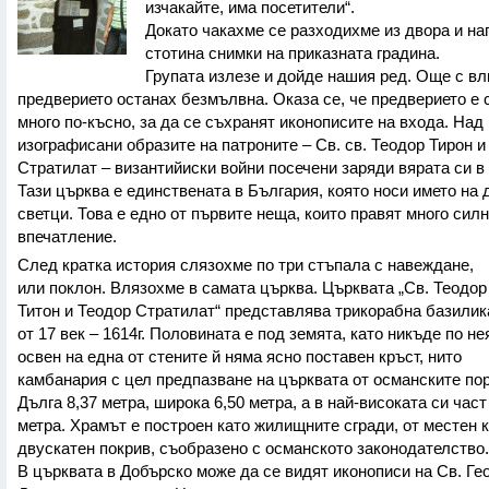
изчакайте, има посетители“.
Докато чакахме се разходихме из двора и на
стотина снимки на приказната градина.
Групата излезе и дойде нашия ред. Още с вл
предверието останах безмълвна. Оказа се, че предверието е 
много по-късно, за да се съхранят иконописите на входа. Над
изографисани образите на патроните – Св. св. Теодор Тирон и
Стратилат – византийиски войни посечени заряди вярата си в
Тази църква е единствената в България, която носи името на
светци. Това е едно от първите неща, които правят много сил
впечатление.
След кратка история слязохме по три стъпала с навеждане,
или поклон. Влязохме в самата църква. Църквата „Св. Теодор
Титон и Теодор Стратилат“ представлява трикорабна базилик
от 17 век – 1614г. Половината е под земята, като никъде по не
освен на една от стените й няма ясно поставен кръст, нито
камбанария с цел предпазване на църквата от османските по
Дълга 8,37 метра, широка 6,50 метра, а в най-високата си част
метра. Храмът е построен като жилищните сгради, от местен к
двускатен покрив, съобразено с османското законодателство.
В църквата в Добърско може да се видят иконописи на Св. Гео