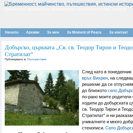
Бременност, майчинство, пътешествия, истински истории, рецепти
Начало
Архиви
За мен
За Moment of Peace
За контакт
Добърско, църквата „Св. св. Теодор Тирон и Теодо
Стратилат“
Публикувано в:
Пътешествия
След като в понеделник
връх Вихрен
, на следва
решихме да се отпуснем
до близкото
село Добър
по-рано моите родители
ходили до добърската ц
св. Теодор Тирон и Теод
Стратилат“ и ни разказа
уникалните и много добр
стенописи.
Село Добърс