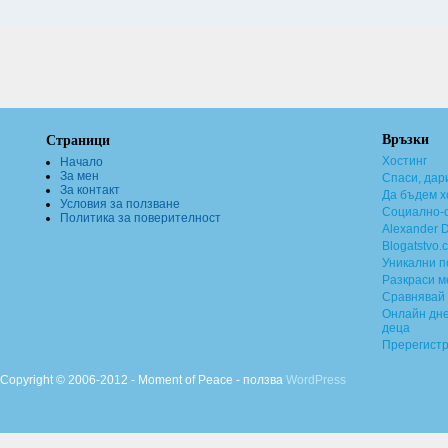
Връзки
Страници
Хостинг
Начало
За мен
Спаси, дар
За контакт
Да бъдем х
Условия за ползване
Социално-о
Политика за поверителност
Alexander 
Blogatstvo.
Уникални 
Разкраси м
Сравнявай 
Онлайн дне
деца
Пререгист
Copyright © 2006-2012 - Moment of Peace - ползва
WordPress