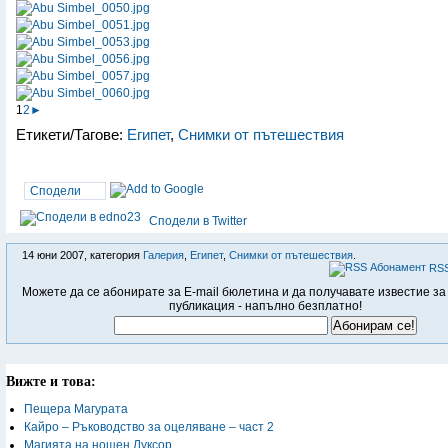
1
2
►
Етикети/Тагове:
Египет
,
Снимки от пътешествия
Сподели
Сподели в Twitter
14 юни 2007, категория
Галерия
,
Египет
,
Снимки от пътешествия
.
RSS
Можете да се абонирате за E-mail бюлетина и да получавате известие за
публикация - напълно безплатно!
Вижте и това:
Пещера Магурата
Кайро – Ръководство за оцеляване – част 2
Магията на нощен Луксор