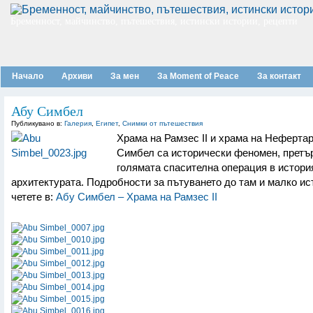
Бременност, майчинство, пътешествия, истински истории, рецепти
Начало
Архиви
За мен
За Moment of Peace
За контакт
Абу Симбел
Публикувано в:
Галерия
,
Египет
,
Снимки от пътешествия
Храма на Рамзес II и храма на Неферта
Симбел са исторически феномен, претъ
голямата спасителна операция в истори
архитектурата. Подробности за пътуването до там и малко ис
четете в:
Абу Симбел – Храма на Рамзес II