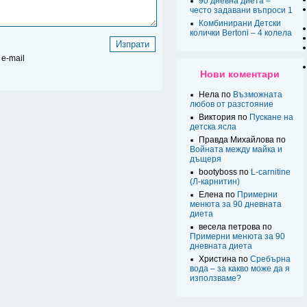
90 дневна диета –
често задавани въпроси 1
Комбинирани Детски
колички Bertoni – 4 колела
e-mail
Нови коментари
Нела по
Възможната
любов от разстояние
Виктория по
Пускане на
детска ясла
Правда Михайлова по
Войната между майка и
дъщеря
bootyboss по
L-carnitine
(Л-карнитин)
Елена по
Примерни
менюта за 90 дневната
диета
весела петрова по
Примерни менюта за 90
дневната диета
Христина по
Сребърна
вода – за какво може да я
използваме?