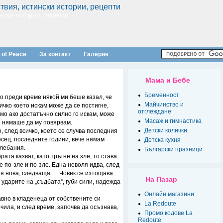
нски истории, рецепти
 of Peace
За контакт
Галерия
Мама и Бебе
Бременност
о преди време някой ми беше казал, че
Майчинство и
ичко което искам може да се постигне,
отглеждане
мо ако достатъчно силно го искам, може
Масаж и гимнастика
 нямаше да му повярвам.
Детски колички
, след всичко, което се случва последния
сец, последните години, вече нямам
Детска кухня
лебания.
Български празници
рата казват, като тръгне на зле, то става
е по-зле и по-зле. Една неволя идва, след
я нова, следваща …
Човек се изтощава
На Пазар
 ударите на „съдбата“, губи сили, надежда
Онлайн магазини
вно в кладенеца от собствените си
La Redoute
чила, и след време, започва да осъзнава,
Промо кодове La
Redoute