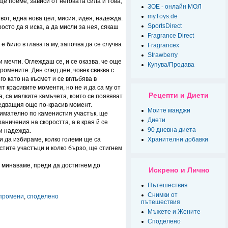
ще поеме, зависи от неговата сила и това,
ЗОЕ - онлайн МОЛ
myТoys.de
от, една нова цел, мисия, идея, надежда.
SportsDirect
осто да я иска, а да мисли за нея, сякаш
Fragrance Direct
 е било в главата му, започва да се случва
Fragrancex
Strawberry
 мечти. Оглеждаш се, и се оказва, че още
Купува/Продава
ромените. Ден след ден, човек свиква с
го като на късмет и се вглъбява в
т красивите моменти, но не и да са му от
Рецепти и Диети
а, са малките камъчета, които се появяват
следващия още по-красив момент.
Моите манджи
нимателно по каменистия участък, ще
Диети
аничения на скоростта, а в края й се
90 дневна диета
и надежда.
и да избираме, колко големи ще са
Хранителни добавки
тите участъци и колко бързо, ще стигнем
о минаваме, преди да достигнем до
Искрено и Лично
Пътешествия
Снимки от
промени
,
споделено
пътешествия
Мъжете и Жените
Спoделено