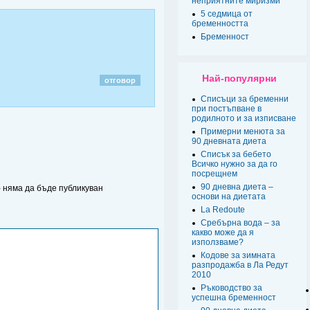
неприятните миризми
5 седмица от
бременността
Бременност
Най-популярни
отговор
Списъци за бременни
при постъпване в
родилното и за изписване
Примерни менюта за
90 дневната диета
Списък за бебето
Всичко нужно за да го
посрещнем
90 дневна диета –
 - няма да бъде публикуван
основи на диетата
La Redoute
Сребърна вода – за
какво може да я
използваме?
Кодове за зимната
разпродажба в Ла Редут
2010
Ръководство за
успешна бременност