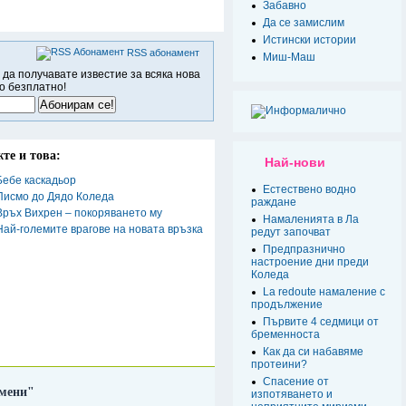
Забавно
Да се замислим
Истински истории
RSS абонамент
Миш-Маш
 да получавате известие за всяка нова
о безплатно!
те и това:
Най-нови
Бебе каскадьор
Естествено водно
Писмо до Дядо Коледа
раждане
Връх Вихрен – покоряването му
Намаленията в Ла
Най-големите врагове на новата връзка
редут започват
Предпразнично
настроение дни преди
Коледа
La redoute намаление с
продължение
Първите 4 седмици от
бременноста
Как да си набавяме
протеини?
Спасение от
омени"
изпотяването и