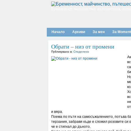
Бременност, майчинство, пътешествия, исти
Начало
Архиви
За мен
За Moment
Обрати – низ от промени
Публикувано в:
Спoделено
Ак
вс
са
би
Но
ме
ко
Хо
вс
не
от
и вяра.
Поема по пътя на самосъжалението, потъва ба
терзания, забравя къде е сложил розовите си о
че е стигнал до дъното.