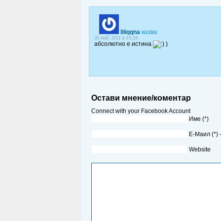
liliqqna
казва:
30 май, 2011 в 15:19
абсолютно е истина
)
Остави мнение/коментар
Connect with your Facebook Account
Име (*)
Е-Маил (*)
Website