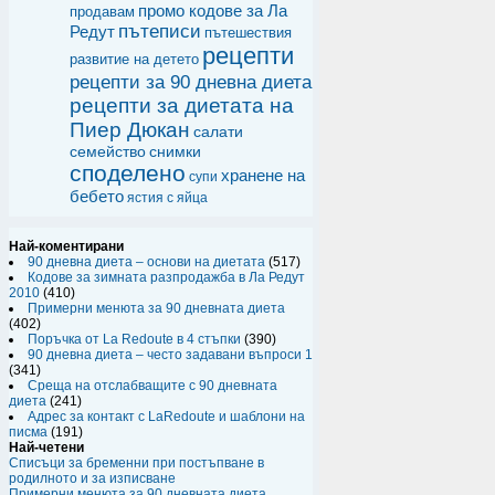
промо кодове за Ла
продавам
пътеписи
Редут
пътешествия
рецепти
развитие на детето
рецепти за 90 дневна диета
рецепти за диетата на
Пиер Дюкан
салати
семейство
снимки
споделено
хранене на
супи
бебето
ястия с яйца
Най-коментирани
90 дневна диета – основи на диетата
(517)
Кодове за зимната разпродажба в Ла Редут
2010
(410)
Примерни менюта за 90 дневната диета
(402)
Поръчка от La Redoute в 4 стъпки
(390)
90 дневна диета – често задавани въпроси 1
(341)
Среща на отслабващите с 90 дневната
диета
(241)
Адрес за контакт с LaRedoute и шаблони на
писма
(191)
Най-четени
Списъци за бременни при постъпване в
родилното и за изписване
Примерни менюта за 90 дневната диета