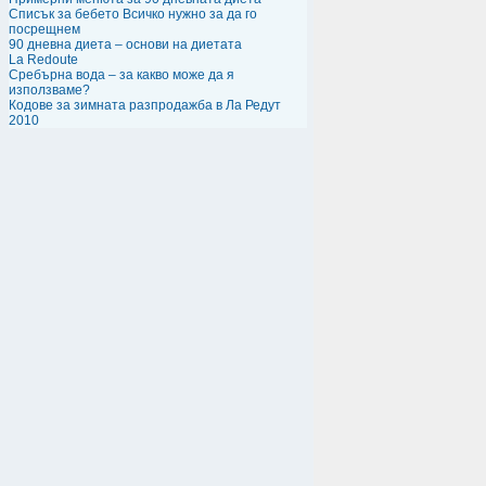
Списък за бебето Всичко нужно за да го
посрещнем
90 дневна диета – основи на диетата
La Redoute
Сребърна вода – за какво може да я
използваме?
Кодове за зимната разпродажба в Ла Редут
2010