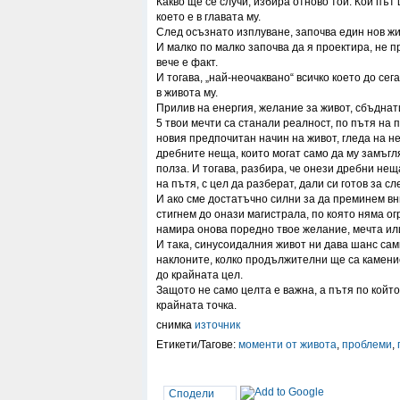
Какво ще се случи, избира отново той. Кой път 
което е в главата му.
След осъзнато изплуване, започва един нов жив
И малко по малко започва да я проектира, не пр
вече е факт.
И тогава, „най-неочаквано“ всичко което до сега
в живота му.
Прилив на енергия, желание за живот, сбъднати
5 твои мечти са станали реалност, по пътя на п
новия предпочитан начин на живот, гледа на не
дребните неща, които могат само да му замъгля
полза. И тогава, разбира, че онези дребни нещ
на пътя, с цел да разберат, дали си готов за 
И ако сме достатъчно силни за да преминем в
стигнем до онази магистрала, по която няма огр
намира онова поредно твое желание, мечта ил
И така, синусоидалния живот ни дава шанс сам
наклоните, колко продължителни ще са каменис
до крайната цел.
Защото не само целта е важна, а пътя по койт
крайната точка.
снимка
източник
Етикети/Тагове:
моменти от живота
,
проблеми
,
Сподели