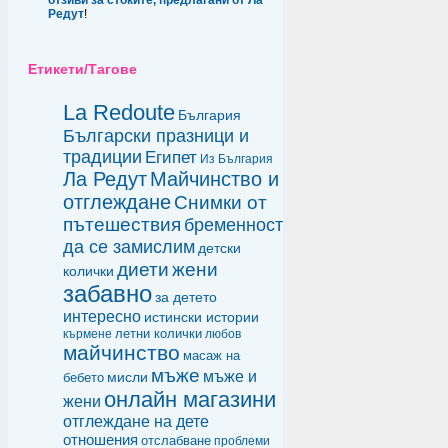
отзиви за стоките, предлагани от Ла
Редут
!
Етикети/Тагове
La Redoute
България
Български празници и
традиции
Египет
Из България
Ла Редут
Майчинство и
отглеждане
Снимки от
пътешествия
бременност
да се замислим
детски
диети
жени
колички
забавно
за детето
интересно
истински истории
летни колички
кърмене
любов
майчинство
масаж на
мъже
мъже и
мисли
бебето
онлайн магазини
жени
отглеждане на дете
отношения
отслабване
проблеми