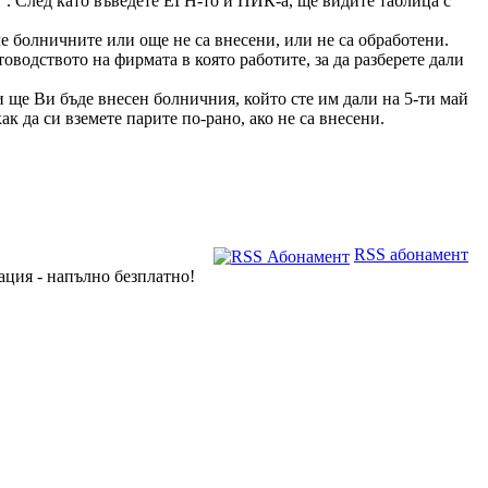
“. След като въведете ЕГН-то и ПИК-а, ще видите таблица с
че болничните или още не са внесени, или не са обработени.
оводството на фирмата в която работите, за да разберете дали
ни ще Ви бъде внесен болничния, който сте им дали на 5-ти май
 да си вземете парите по-рано, ако не са внесени.
RSS абонамент
ация - напълно безплатно!