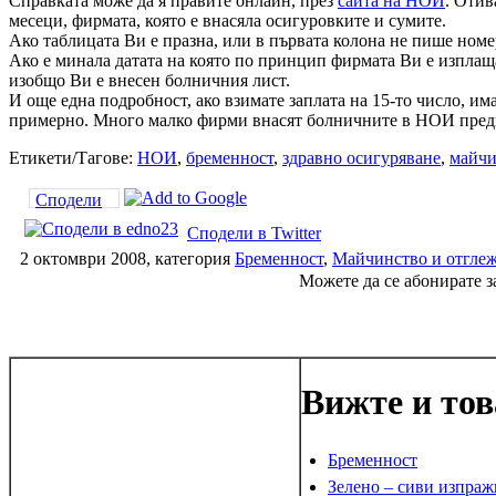
Справката може да я правите онлайн, през
сайта на НОИ
. Отив
месеци, фирмата, която е внасяла осигуровките и сумите.
Ако таблицата Ви е празна, или в първата колона не пише номер
Ако е минала датата на която по принцип фирмата Ви е изплащал
изобщо Ви е внесен болничния лист.
И още една подробност, ако взимате заплата на 15-то число, има
примерно. Много малко фирми внасят болничните в НОИ преди да
Етикети/Тагове:
НОИ
,
бременност
,
здравно осигуряване
,
майчи
Сподели
Сподели в Twitter
2 октомври 2008, категория
Бременност
,
Майчинство и отгле
Можете да се абонирате з
Вижте и тов
Бременност
Зелено – сиви изпра