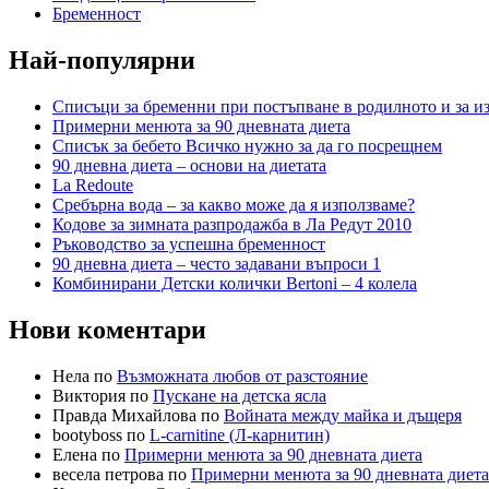
Бременност
Най-популярни
Списъци за бременни при постъпване в родилното и за и
Примерни менюта за 90 дневната диета
Списък за бебето Всичко нужно за да го посрещнем
90 дневна диета – основи на диетата
La Redoute
Сребърна вода – за какво може да я използваме?
Кодове за зимната разпродажба в Ла Редут 2010
Ръководство за успешна бременност
90 дневна диета – често задавани въпроси 1
Комбинирани Детски колички Bertoni – 4 колела
Нови коментари
Нела по
Възможната любов от разстояние
Виктория по
Пускане на детска ясла
Правда Михайлова по
Войната между майка и дъщеря
bootyboss по
L-carnitine (Л-карнитин)
Елена по
Примерни менюта за 90 дневната диета
весела петрова по
Примерни менюта за 90 дневната диета