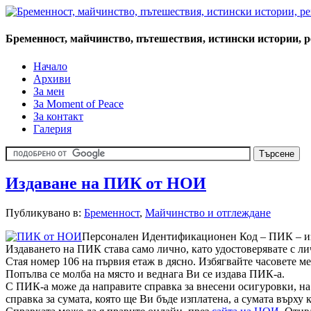
Бременност, майчинство, пътешествия, истински истории, 
Начало
Архиви
За мен
За Moment of Peace
За контакт
Галерия
Издаване на ПИК от НОИ
Публикувано в:
Бременност
,
Майчинство и отглеждане
Персонален Идентификационен Код – ПИК – изда
Издаването на ПИК става само лично, като удостоверявате с лич
Стая номер 106 на първия етаж в дясно. Избягвайте часовете ме
Попълва се молба на място и веднага Ви се издава ПИК-а.
С ПИК-а може да направите справка за внесени осигуровки, на 
справка за сумата, която ще Ви бъде изплатена, а сумата върху