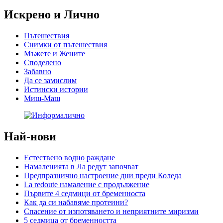
Искрено и Лично
Пътешествия
Снимки от пътешествия
Мъжете и Жените
Спoделено
Забавно
Да се замислим
Истински истории
Миш-Маш
Най-нови
Естествено водно раждане
Намаленията в Ла редут започват
Предпразнично настроение дни преди Коледа
La redoute намаление с продължение
Първите 4 седмици от бременноста
Как да си набавяме протеини?
Спасение от изпотяването и неприятните миризми
5 седмица от бременността