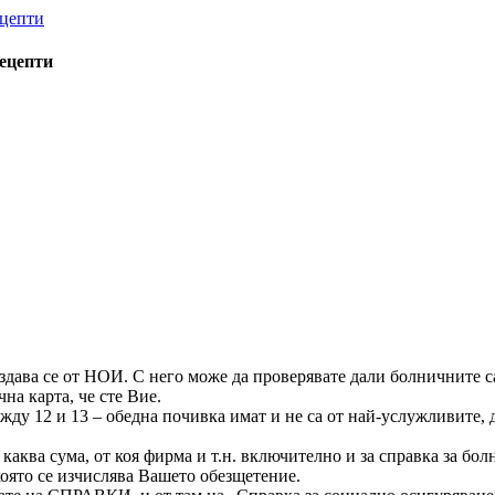
рецепти
ва се от НОИ. С него може да проверявате дали болничните са В
на карта, че сте Вие.
жду 12 и 13 – обедна почивка имат и не са от най-услужливите, д
каква сума, от коя фирма и т.н. включително и за справка за бол
 която се изчислява Вашето обезщетение.