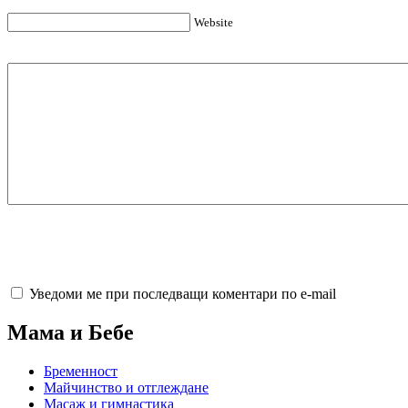
Website
Уведоми ме при последващи коментари по e-mail
Мама и Бебе
Бременност
Майчинство и отглеждане
Масаж и гимнастика