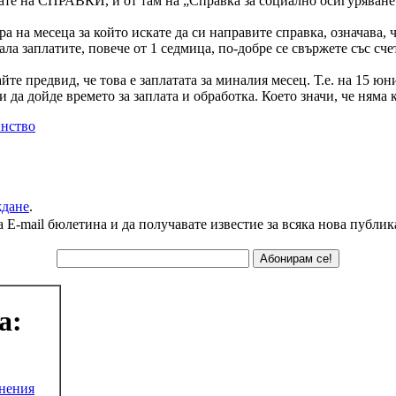
ате на СПРАВКИ, и от там на „Справка за социално осигуряване
а на месеца за който искате да си направите справка, означава, 
а заплатите, повече от 1 седмица, по-добре се свържете със счет
йте предвид, че това е заплатата за миналия месец. Т.е. на 15 ю
 дойде времето за заплата и обработка. Което значи, че няма как
нство
ждане
.
а E-mail бюлетина и да получавате известие за всяка нова публик
а:
жнения