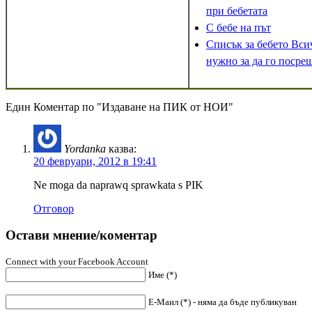
при бебетата
С бебе на път
Списък за бебето Вси
нужно за да го посре
Един Коментар по "Издаване на ПИК от НОИ"
Yordanka
казва:
20 февруари, 2012 в 19:41
Ne moga da naprawq sprawkata s PIK
Отговор
Остави мнение/коментар
Connect with your Facebook Account
Име (*)
Е-Маил (*) - няма да бъде публикуван