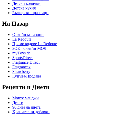
Детски колички
Детска кухня
Български празници
На Пазар
Онлайн магазини
La Redoute
Промо кодове La Redoute
ЗОЕ - онлайн МОЛ
myТoys.de
SportsDirect
Fragrance Direct
Fragrancex
Strawberry
Купува/Продава
Рецепти и Диети
Моите манджи
Диети
90 дневна диета
Хранителни добавки