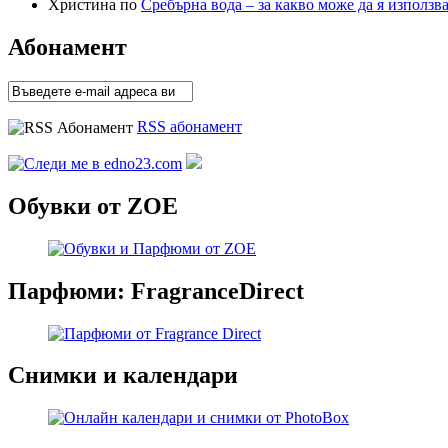
Христина по
Сребърна вода – за какво може да я използв
Абонамент
RSS абонамент
Обувки от ZOE
Парфюми: FragranceDirect
Снимки и календари