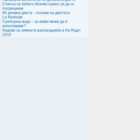
Списък за бебето Всичко нужно за да го
посрещнем
90 дневна диета – основи на диетата
La Redoute
Сребърна вода – за какво може да я
използваме?
Кодове за зимната разпродажба в Ла Редут
2010