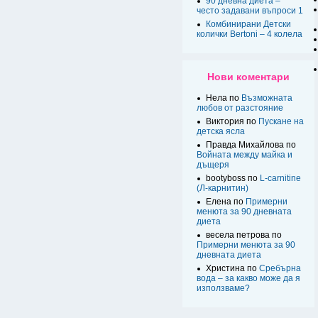
90 дневна диета –
често задавани въпроси 1
Комбинирани Детски
колички Bertoni – 4 колела
Нови коментари
Нела по
Възможната
любов от разстояние
Виктория по
Пускане на
детска ясла
Правда Михайлова по
Войната между майка и
дъщеря
bootyboss по
L-carnitine
(Л-карнитин)
Елена по
Примерни
менюта за 90 дневната
диета
весела петрова по
Примерни менюта за 90
дневната диета
Христина по
Сребърна
вода – за какво може да я
използваме?