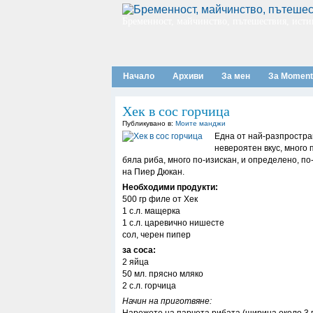
Бременност, майчинство, пътешествия, исти
Начало
Архиви
За мен
За Moment
Хек в сос горчица
Публикувано в:
Моите манджи
Една от най-разпростра
невероятен вкус, много
бяла риба, много по-изискан, и определено, по
на Пиер Дюкан.
Необходими продукти:
500 гр филе от Хек
1 с.л. мащерка
1 с.л. царевично нишесте
сол, черен пипер
за соса:
2 яйца
50 мл. прясно мляко
2 с.л. горчица
Начин на приготвяне: