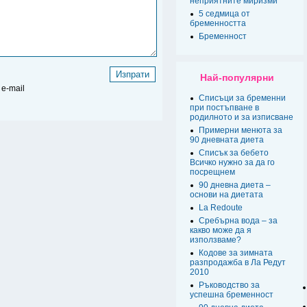
неприятните миризми
5 седмица от
бременността
Бременност
Най-популярни
e-mail
Списъци за бременни
при постъпване в
родилното и за изписване
Примерни менюта за
90 дневната диета
Списък за бебето
Всичко нужно за да го
посрещнем
90 дневна диета –
основи на диетата
La Redoute
Сребърна вода – за
какво може да я
използваме?
Кодове за зимната
разпродажба в Ла Редут
2010
Ръководство за
успешна бременност