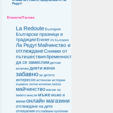
отзиви за стоките, предлагани от Ла
Редут
!
Етикети/Тагове
La Redoute
България
Български празници и
традиции
Египет
Из България
Ла Редут
Майчинство и
отглеждане
Снимки от
пътешествия
бременност
да се замислим
детски
диети
жени
колички
забавно
за детето
интересно
истински истории
летни колички
кърмене
любов
майчинство
масаж на
мъже
мъже и
мисли
бебето
онлайн магазини
жени
отглеждане на дете
отношения
отслабване
проблеми