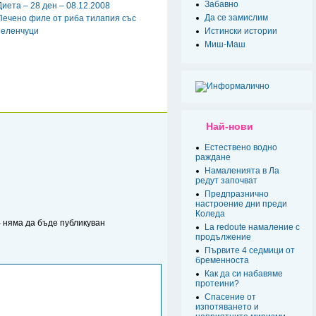
Забавно
Диета – 28 ден – 08.12.2008
Да се замислим
Печено филе от риба тилапия със
зеленчуци
Истински истории
Миш-Маш
Най-нови
Естествено водно
раждане
Намаленията в Ла
редут започват
Предпразнично
настроение дни преди
Коледа
 - няма да бъде публикуван
La redoute намаление с
продължение
Първите 4 седмици от
бременноста
Как да си набавяме
протеини?
Спасение от
изпотяването и