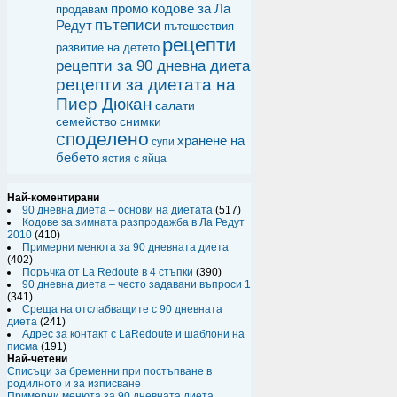
промо кодове за Ла
продавам
пътеписи
Редут
пътешествия
рецепти
развитие на детето
рецепти за 90 дневна диета
рецепти за диетата на
Пиер Дюкан
салати
семейство
снимки
споделено
хранене на
супи
бебето
ястия с яйца
Най-коментирани
90 дневна диета – основи на диетата
(517)
Кодове за зимната разпродажба в Ла Редут
2010
(410)
Примерни менюта за 90 дневната диета
(402)
Поръчка от La Redoute в 4 стъпки
(390)
90 дневна диета – често задавани въпроси 1
(341)
Среща на отслабващите с 90 дневната
диета
(241)
Адрес за контакт с LaRedoute и шаблони на
писма
(191)
Най-четени
Списъци за бременни при постъпване в
родилното и за изписване
Примерни менюта за 90 дневната диета