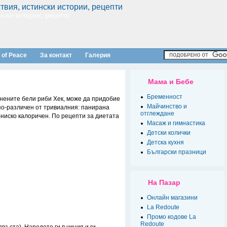
нски истории, рецепти
 of Peace
За контакт
Галерия
Мама и Бебе
Бременност
нените бели риби Хек, може да придобие
Майчинство и
 по-различен от тривиалния: панирана
отглеждане
-ниско калоричен. По рецепти за диетата
Масаж и гимнастика
Детски колички
Детска кухня
Български празници
На Пазар
Онлайн магазини
La Redoute
Промо кодове La
Redoute