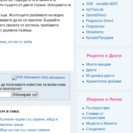
ръста). Наредете ги в чиния и ги
ЗОЕ - онлайн МОЛ
те същото от двете страни. Изпържете ги
myТoys.de
тъци. Жълтъците разбивате на водна
SportsDirect
мавате да не се пресече. Бъркайте
Fragrance Direct
ато свалите от котлона, прибавете
Fragrancex
 с дървена лъжица.
Strawberry
Купува/Продава
юкан
,
ястия от риба
Рецепти и Диети
Моите манджи
Диети
90 дневна диета
RSS абонамент
Хранителни добавки
 да получавате известие за всяка нова
о безплатно!
Искрено и Лично
Пътешествия
те и това:
Снимки от
пътешествия
Пълнени чушки със сирене, яйца и
Мъжете и Жените
овесени трици
Спoделено
Яйца на очи със синьо сирене