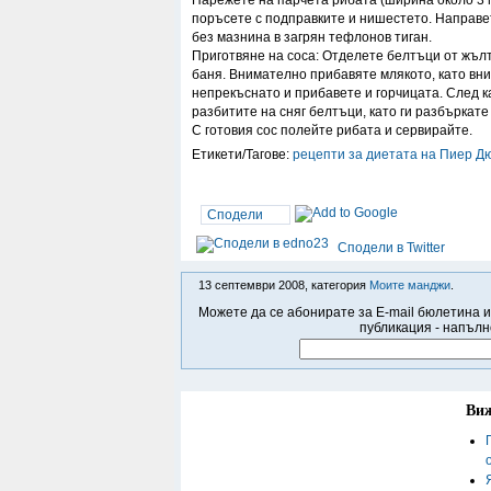
Нарежете на парчета рибата (ширина около 3 п
поръсете с подправките и нишестето. Направе
без мазнина в загрян тефлонов тиган.
Приготвяне на соса: Отделете белтъци от жъл
баня. Внимателно прибавяте млякото, като вни
непрекъснато и прибавете и горчицата. След к
разбитите на сняг белтъци, като ги разбъркате
С готовия сос полейте рибата и сервирайте.
Етикети/Тагове:
рецепти за диетата на Пиер Д
Сподели
Сподели в Twitter
13 септември 2008, категория
Моите манджи
.
Можете да се абонирате за E-mail бюлетина и
публикация - напълн
Виж