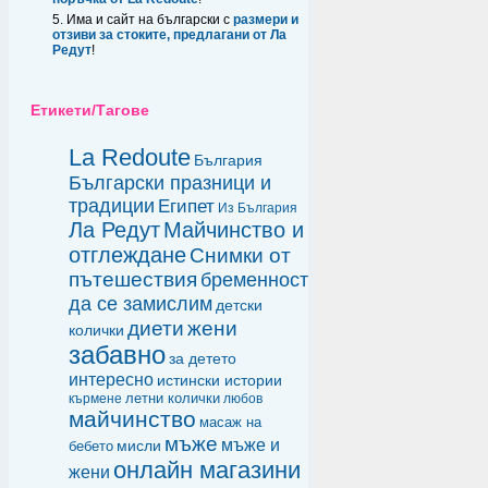
Има и сайт на български с
размери и
отзиви за стоките, предлагани от Ла
Редут
!
Етикети/Тагове
La Redoute
България
Български празници и
традиции
Египет
Из България
Ла Редут
Майчинство и
отглеждане
Снимки от
пътешествия
бременност
да се замислим
детски
диети
жени
колички
забавно
за детето
интересно
истински истории
летни колички
кърмене
любов
майчинство
масаж на
мъже
мъже и
мисли
бебето
онлайн магазини
жени