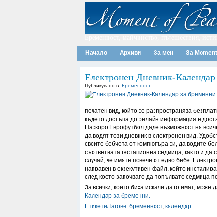
Бременност, майчинство, пътешествия, исти
Начало
Архиви
За мен
За Moment
Електронен Дневник-Календар 
Публикувано в:
Бременност
печатен вид, който се разпространява безплат
където достъпа до онлайн информация е доста
Наскоро Еврофутбол даде възможност на всичк
да водят този дневник в електронен вид. Удобс
своите бебчета от компютъра си, да водите бе
съответната гестационна седмица, както и да 
случай, че имате повече от едно бебе. Електр
направен в екзекутивен файл, който инсталира
след което започвате да попълвате седмица п
За всички, които биха искали да го имат, може
Календар за бременни
.
Етикети/Тагове:
бременност
,
календар