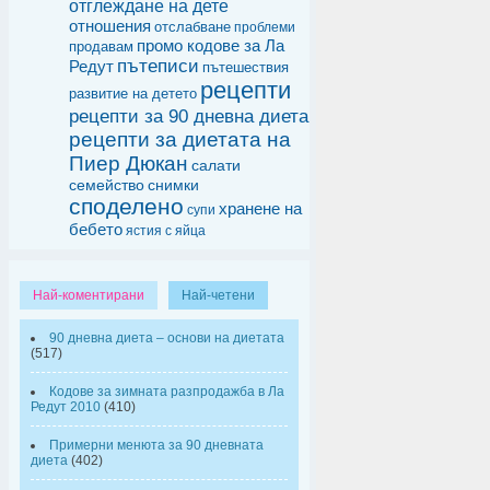
отглеждане на дете
отношения
отслабване
проблеми
промо кодове за Ла
продавам
пътеписи
Редут
пътешествия
рецепти
развитие на детето
рецепти за 90 дневна диета
рецепти за диетата на
Пиер Дюкан
салати
семейство
снимки
споделено
хранене на
супи
бебето
ястия с яйца
Най-коментирани
Най-четени
90 дневна диета – основи на диетата
(517)
Кодове за зимната разпродажба в Ла
Редут 2010
(410)
Примерни менюта за 90 дневната
диета
(402)