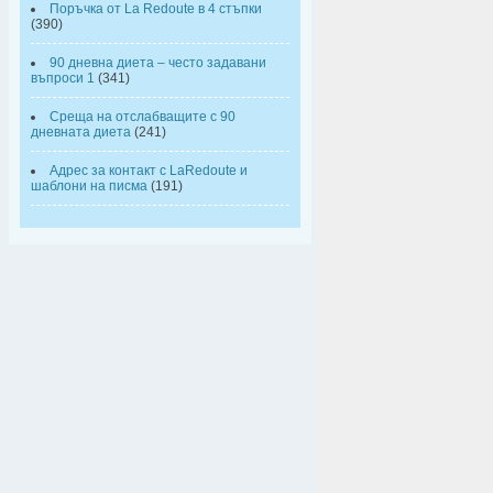
Поръчка от La Redoute в 4 стъпки
(390)
90 дневна диета – често задавани
въпроси 1
(341)
Среща на отслабващите с 90
дневната диета
(241)
Адрес за контакт с LaRedoute и
шаблони на писма
(191)