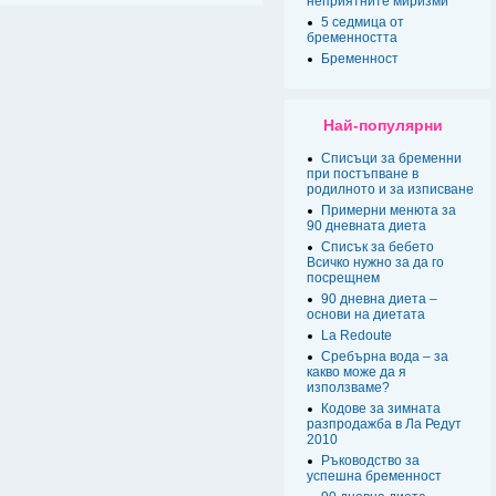
неприятните миризми
5 седмица от
бременността
Бременност
Най-популярни
Списъци за бременни
при постъпване в
родилното и за изписване
Примерни менюта за
90 дневната диета
Списък за бебето
Всичко нужно за да го
посрещнем
90 дневна диета –
основи на диетата
La Redoute
Сребърна вода – за
какво може да я
използваме?
Кодове за зимната
разпродажба в Ла Редут
2010
Ръководство за
успешна бременност