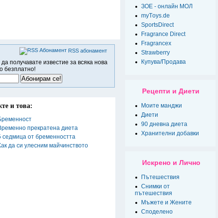
ЗОЕ - онлайн МОЛ
myТoys.de
SportsDirect
Fragrance Direct
Fragrancex
RSS абонамент
Strawberry
Купува/Продава
 да получавате известие за всяка нова
о безплатно!
Рецепти и Диети
те и това:
Моите манджи
Диети
Бременност
90 дневна диета
Временно прекратена диета
Хранителни добавки
5 седмица от бременността
Как да си улесним майчинството
Искрено и Лично
Пътешествия
Снимки от
пътешествия
Мъжете и Жените
Спoделено