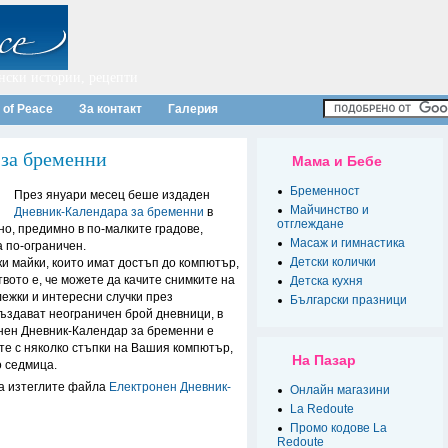
нски истории, рецепти
 of Peace
За контакт
Галерия
за бременни
Мама и Бебе
Бременност
През януари месец беше издаден
Майчинство и
Дневник-Календара за бременни
в
отглеждане
но, предимно в по-малките градове,
Масаж и гимнастика
 по-ограничен.
Детски колички
и майки, които имат достъп до компютър,
твото е, че можете да качите снимките на
Детска кухня
лежки и интересни случки през
Български празници
създават неограничен брой дневници, в
онен Дневник-Календар за бременни е
те с няколко стъпки на Вашия компютър,
На Пазар
о седмица.
 да изтеглите файла
Електронен Дневник-
Онлайн магазини
La Redoute
Промо кодове La
Redoute