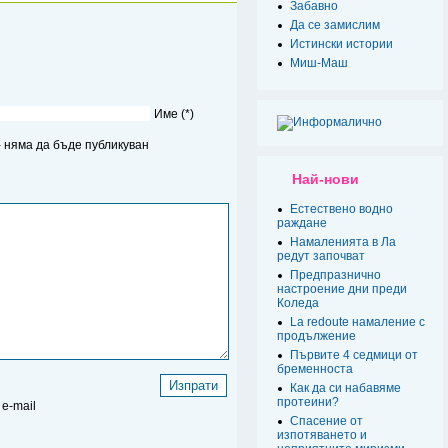
Забавно
Да се замислим
Истински истории
Миш-Маш
Име (*)
 - няма да бъде публикуван
Най-нови
Естествено водно
раждане
Намаленията в Ла
редут започват
Предпразнично
настроение дни преди
Коледа
La redoute намаление с
продължение
Първите 4 седмици от
бременноста
Как да си набавяме
протеини?
e-mail
Спасение от
изпотяването и