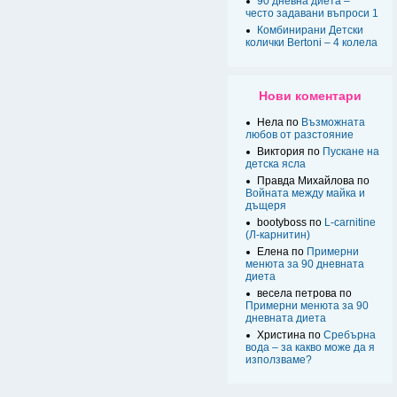
90 дневна диета –
често задавани въпроси 1
Комбинирани Детски
колички Bertoni – 4 колела
Нови коментари
Нела по
Възможната
любов от разстояние
Виктория по
Пускане на
детска ясла
Правда Михайлова по
Войната между майка и
дъщеря
bootyboss по
L-carnitine
(Л-карнитин)
Елена по
Примерни
менюта за 90 дневната
диета
весела петрова по
Примерни менюта за 90
дневната диета
Христина по
Сребърна
вода – за какво може да я
използваме?