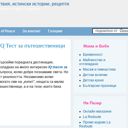
нски истории, рецепти
 of Peace
За контакт
Галерия
IQ Тест за пътешественици
Мама и Бебе
Бременност
Майчинство и
Търсейки поредната дестинация,
отглеждане
попаднах на много интересен
IQ тест за
Масаж и гимнастика
ъпроса, колко добре познаваме света. Но
Детски колички
 от реалността. Независимо колко
Детска кухня
когато сме на „изпит“, нещата са малко
Български празници
ешественици, а и на тези, които биха
На Пазар
Онлайн магазини
La Redoute
Промо кодове La
Redoute