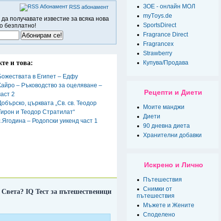
ЗОЕ - онлайн МОЛ
RSS абонамент
myТoys.de
 да получавате известие за всяка нова
SportsDirect
о безплатно!
Fragrance Direct
Fragrancex
Strawberry
те и това:
Купува/Продава
Божествата в Египет – Едфу
Кайро – Ръководство за оцеляване –
Рецепти и Диети
част 2
Добърско, църквата „Св. св. Теодор
Моите манджи
Тирон и Теодор Стратилат“
Диети
с.Ягодина – Родопски уикенд част 1
90 дневна диета
Хранителни добавки
Искрено и Лично
Пътешествия
Снимки от
 Света? IQ Тест за пътешественици
пътешествия
Мъжете и Жените
Спoделено