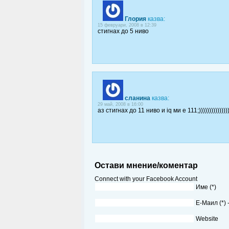
Глория
казва:
15 февруари, 2008 в 12:39
стигнах до 5 ниво
сланина
казва:
29 май, 2008 в 16:00
аз стигнах до 11 ниво и iq ми е 111;)))))))))))))))))
Остави мнение/коментар
Connect with your Facebook Account
Име (*)
Е-Маил (*)
Website