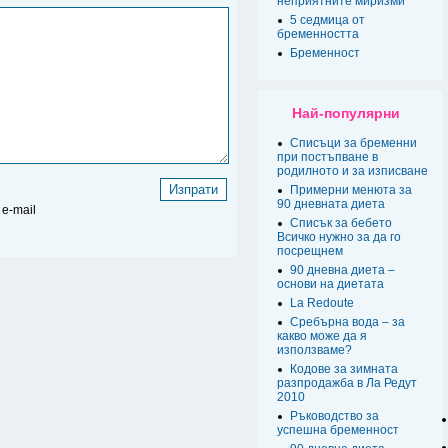
неприятните миризми
5 седмица от
бременността
Бременност
Най-популярни
Списъци за бременни
при постъпване в
родилното и за изписване
Примерни менюта за
90 дневната диета
e-mail
Списък за бебето
Всичко нужно за да го
посрещнем
90 дневна диета –
основи на диетата
La Redoute
Сребърна вода – за
какво може да я
използваме?
Кодове за зимната
разпродажба в Ла Редут
2010
Ръководство за
успешна бременност