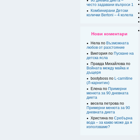
90 дневна диета –
често задавани въпроси 1
Комбинирани Детски
колички Bertoni – 4 колела
Нови коментари
Нела по
Възможната
любов от разстояние
Виктория по
Пускане на
детска ясла
Правда Михайлова по
Войната между майка и
дъщеря
bootyboss по
L-carnitine
(Л-карнитин)
Елена по
Примерни
менюта за 90 дневната
диета
весела петрова по
Примерни менюта за 90
дневната диета
Христина по
Сребърна
вода – за какво може да я
използваме?