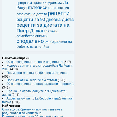
промо кодове за Ла
продавам
пътеписи
Редут
пътешествия
рецепти
развитие на детето
рецепти за 90 дневна диета
рецепти за диетата на
Пиер Дюкан
салати
семейство
снимки
споделено
хранене на
супи
бебето
ястия с яйца
Най-коментирани
90 дневна диета – основи на диетата
(517)
Кодове за зимната разпродажба в Ла Редут
2010
(410)
Примерни менюта за 90 дневната диета
(402)
Поръчка от La Redoute в 4 стъпки
(390)
90 дневна диета – често задавани въпроси 1
(341)
Среща на отслабващите с 90 дневната
диета
(241)
Адрес за контакт с LaRedoute и шаблони на
писма
(191)
Най-четени
Списъци за бременни при постъпване в
родилното и за изписване
Примерни менюта за 90 дневната диета