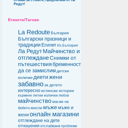
отзиви за стоките, предлагани от Ла
Редут
!
Етикети/Тагове
La Redoute
България
Български празници и
традиции
Египет
Из България
Ла Редут
Майчинство и
отглеждане
Снимки от
пътешествия
бременност
да се замислим
детски
диети
жени
колички
забавно
за детето
интересно
истински истории
летни колички
кърмене
любов
майчинство
масаж на
мъже
мъже и
мисли
бебето
онлайн магазини
жени
отглеждане на дете
отношения
отслабване
проблеми