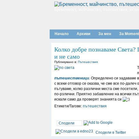
Бременност, майчинство, пътешествия, исти
Начало
Архиви
За мен
За Moment
Колко добре познаваме Света? 
и не само
Публикувано в:
Пътешествия
пътешественици
. Определено си задаваме в
с всеки отговор се оказва, че сме все по-далеч
пътуваме, колко различни места сме посетили, 
по-рзлични. Приятно забавление на всички път
искали само да проверят знанията си
Етикети/Тагове:
пътешествия
Сподели
Сподели в Twitter