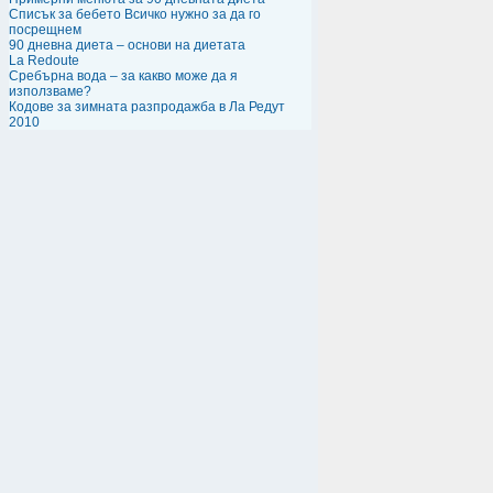
Списък за бебето Всичко нужно за да го
посрещнем
90 дневна диета – основи на диетата
La Redoute
Сребърна вода – за какво може да я
използваме?
Кодове за зимната разпродажба в Ла Редут
2010