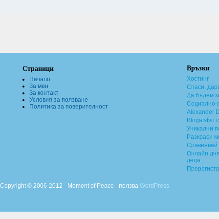
Връзки
Страници
Хостинг
Начало
За мен
Спаси, дар
За контакт
Да бъдем х
Условия за ползване
Социално-о
Политика за поверителност
Alexander 
Blogatstvo.
Уникални 
Разкраси м
Сравнявай 
Онлайн дне
деца
Пререгист
Copyright © 2006-2012 - Moment of Peace - ползва
WordPress