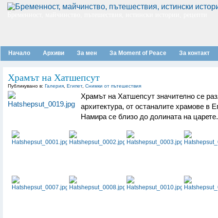
Бременност, майчинство, пътешествия, истински истории, рецепти
Начало
Архиви
За мен
За Moment of Peace
За контакт
Храмът на Хатшепсут
Публикувано в:
Галерия
,
Египет
,
Снимки от пътешествия
Храмът на Хатшепсут значително се раз
архитектура, от останалите храмове в Ег
Намира се близо до долината на царете.