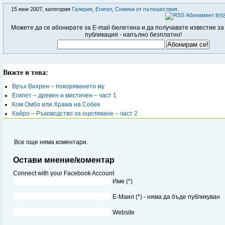
15 юни 2007, категория
Галерия
,
Египет
,
Снимки от пътешествия
.
RSS
Можете да се абонирате за E-mail бюлетина и да получавате известие за
публикация - напълно безплатно!
Вижте и това:
Връх Вихрен – покоряването му
Египет – древен и мистичен – част 1
Ком Омбо или Храма на Собек
Кайро – Ръководство за оцеляване – част 2
Все още няма коментари.
Остави мнение/коментар
Connect with your Facebook Account
Име (*)
Е-Маил (*) - няма да бъде публикуван
Website