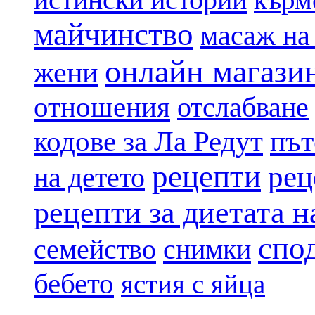
майчинство
масаж на
онлайн магази
жени
отношения
отслабване
път
кодове за Ла Редут
рецепти
рец
на детето
рецепти за диетата 
спо
семейство
снимки
бебето
ястия с яйца