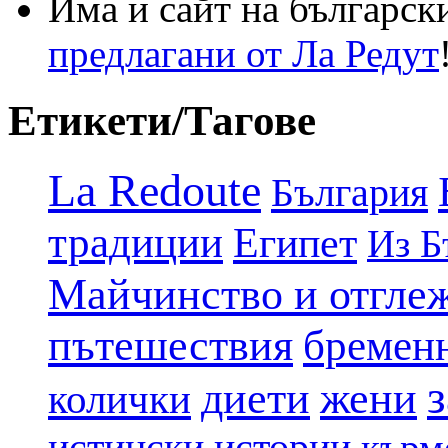
Има и сайт на българск
предлагани от Ла Редут
Етикети/Тагове
La Redoute
България
традиции
Египет
Из Б
Майчинство и отгле
пътешествия
бремен
диети
жени
колички
истински истории
кърм