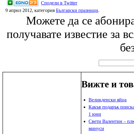
Сподели в Twitter
9 април 2012, категория
Български празници
.
Можете да се абонира
получавате известие за в
бе
Вижте и тов
Великденски яйца
Какъв подарък поиска
1 юни
Свети Валентин – пл
минуси