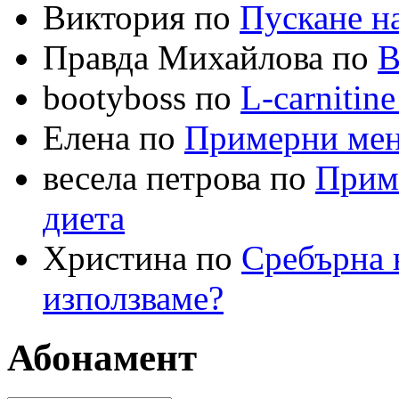
Виктория по
Пускане на
Правда Михайлова по
В
bootyboss по
L-carnitin
Елена по
Примерни меню
весела петрова по
Приме
диета
Христина по
Сребърна в
използваме?
Абонамент