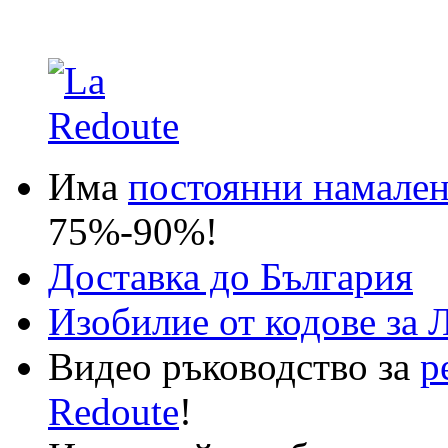
Има
постоянни намале
75%-90%!
Доставка до България
Изобилие от кодове за 
Видео ръководство за
р
Redoute
!