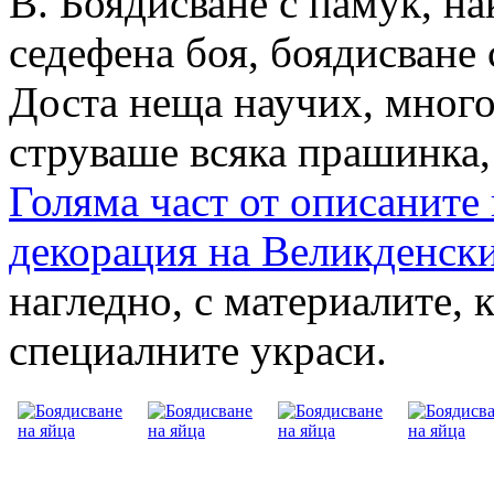
В. Боядисване с памук, на
седефена боя, боядисване 
Доста неща научих, много
струваше всяка прашинка,
Голяма част от описаните 
декорация на Великденск
нагледно, с материалите, к
специалните украси.