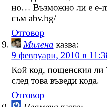
но… Възможно ли е e-mai
съм abv.bg/
Отговор
Милена
казва:
9 февруари, 2010 в 11:3
Кой код, пощенския ли 
след това въведи кода.
Отговор
Пламена
казва: