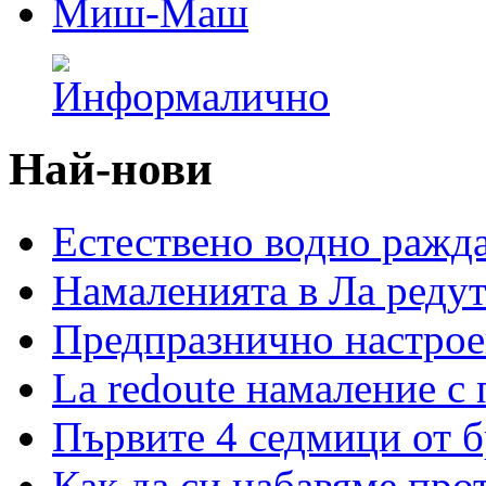
Миш-Маш
Най-нови
Естествено водно ражд
Намаленията в Ла редут
Предпразнично настрое
La redoute намаление с
Първите 4 седмици от 
Как да си набавяме про