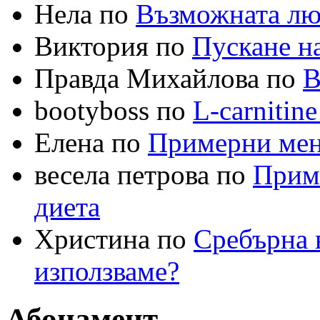
Нела по
Възможната лю
Виктория по
Пускане на
Правда Михайлова по
В
bootyboss по
L-carnitin
Елена по
Примерни меню
весела петрова по
Приме
диета
Христина по
Сребърна в
използваме?
Абонамент