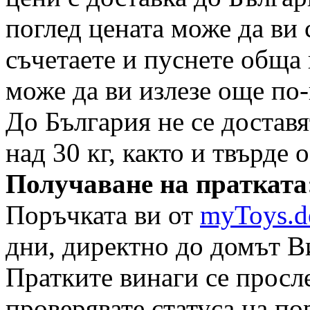
поглед цената може да ви с
съчетаете и пуснете обща 
може да ви излезе още по-
До България не се достав
над 30 кг, както и твърде 
Получаване на пратката
Поръчката ви от
myToys.d
дни, директно до домът В
Пратките винаги се просле
проверявате статуса на по