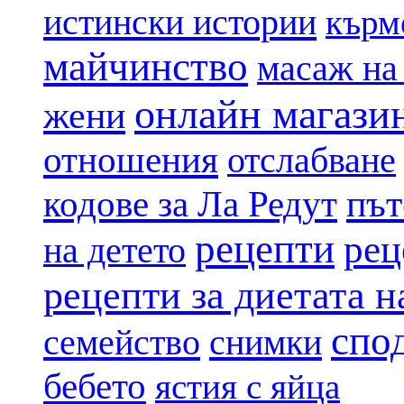
истински истории
кърм
майчинство
масаж на
онлайн магази
жени
отношения
отслабване
път
кодове за Ла Редут
рецепти
рец
на детето
рецепти за диетата 
спо
семейство
снимки
бебето
ястия с яйца