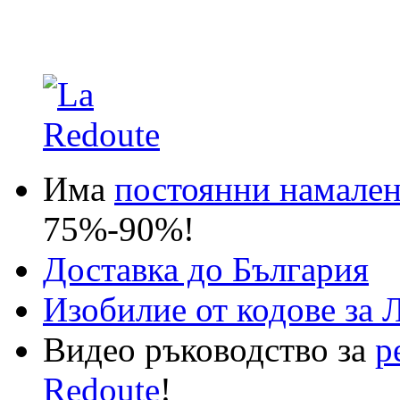
Има
постоянни намале
75%-90%!
Доставка до България
Изобилие от кодове за 
Видео ръководство за
р
Redoute
!