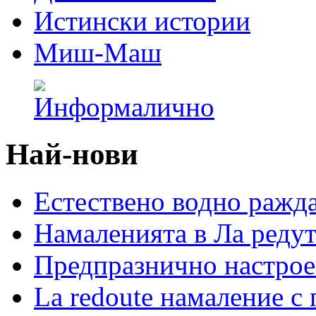
Истински истории
Миш-Маш
Най-нови
Естествено водно ражд
Намаленията в Ла редут
Предпразнично настрое
La redoute намаление с