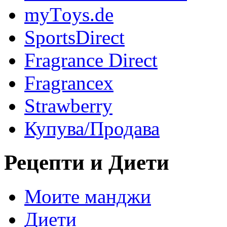
myТoys.de
SportsDirect
Fragrance Direct
Fragrancex
Strawberry
Купува/Продава
Рецепти и Диети
Моите манджи
Диети