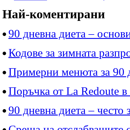
Най-коментирани
90 дневна диета – основи
Кодове за зимната разпр
Примерни менюта за 90 
Поръчка от La Redoute в
90 дневна диета – често 
Среща на отслабващите с