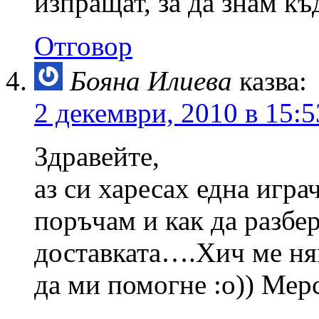
изпращат, за да знам къ
Отговор
Бояна Илиева
казва:
2 декември, 2010 в 15:5
Здравейте,
аз си харесах една игра
поръчам и как да разбе
доставката….Хич ме ня
да ми помогне :о)) Мер