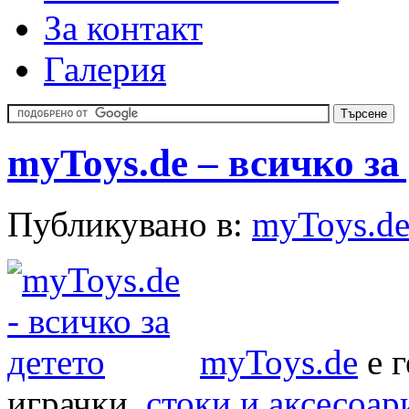
За контакт
Галерия
myToys.de – всичко за
Публикувано в:
myToys.d
myToys.de
е г
играчки,
стоки и аксесоари