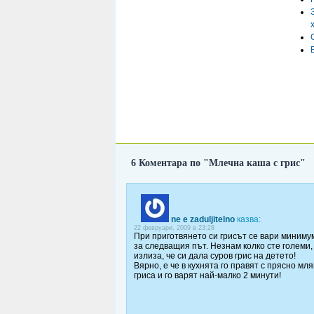
6 Коментара по "Млечна каша с грис"
ne e zaduljitelno
казва:
22 февруари, 2009 в 23:28
При приготвянето си грисът се вари минимум
за следващия път. Незнам колко сте големи,
излиза, че си дала суров грис на детето!
Вярно, е че в кухнята го правят с прясно мл
гриса и го варят най-малко 2 минути!