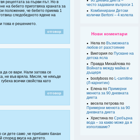
90 дневна диета –
твя рецептата за първи път. Но в
често задавани въпроси 1
ене на бебето приготвяха храната за
Комбинирани Детски
При положение, че бебето приема 1
колички Bertoni – 4 колела
риготвиш следобедното ядене на
би това е решението.
отговор
Нови коментари
Нела по
Възможната
любов от разстояние
Виктория по
Пускане на
детска ясла
Правда Михайлова по
Войната между майка и
а да се вари. Нали затова се
дъщеря
а, не във вряла. Мисля, че някъде
bootyboss по
L-carnitine
е губеха всички свойства като
(Л-карнитин)
Елена по
Примерни
менюта за 90 дневната
отговор
диета
весела петрова по
Примерни менюта за 90
дневната диета
Христина по
Сребърна
вода – за какво може да я
използваме?
 си дете само ,че прибавях банан
 според вкуса на детето.