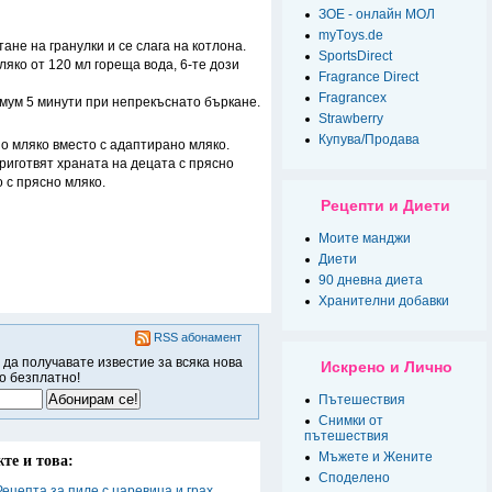
ЗОЕ - онлайн МОЛ
myТoys.de
тане на гранулки и се слага на котлона.
SportsDirect
яко от 120 мл гореща вода, 6-те дози
Fragrance Direct
Fragrancex
имум 5 минути при непрекъснато бъркане.
Strawberry
Купува/Продава
о мляко вместо с адаптирано мляко.
приготвят храната на децата с прясно
о с прясно мляко.
Рецепти и Диети
Моите манджи
Диети
90 дневна диета
Хранителни добавки
RSS абонамент
 да получавате известие за всяка нова
Искрено и Лично
о безплатно!
Пътешествия
Снимки от
пътешествия
Мъжете и Жените
те и това:
Спoделено
Рецепта за пиле с царевица и грах