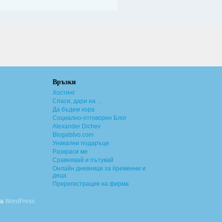
Връзки
Хостинг
Спаси, дари на …
Да бъдем хора
Социално-отговорен Блог
Alexander Dichev
Blogatstvo.com
Уникални подаръци
Разкраси ме
Сравнявай и пътувай
Онлайн дневници за бременни и
деца
Пререгистрация на фирма
ва
WordPress