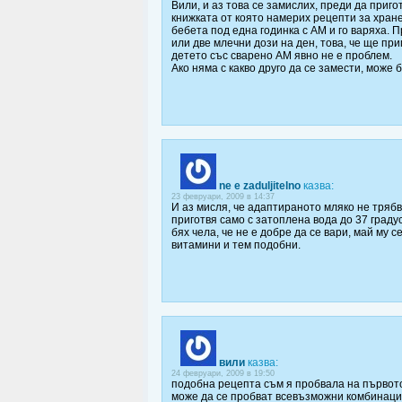
Вили, и аз това се замислих, преди да приго
книжката от която намерих рецепти за хран
бебета под една годинка с АМ и го варяха. 
или две млечни дози на ден, това, че ще п
детето със сварено АМ явно не е проблем.
Ако няма с какво друго да се замести, може 
ne e zaduljitelno
казва:
23 февруари, 2009 в 14:37
И аз мисля, че адаптираното мляко не трябв
приготвя само с затоплена вода до 37 градус
бях чела, че не е добре да се вари, май му с
витамини и тем подобни.
вили
казва:
24 февруари, 2009 в 19:50
подобна рецепта съм я пробвала на първото
може да се пробват всевъзможни комбинаций