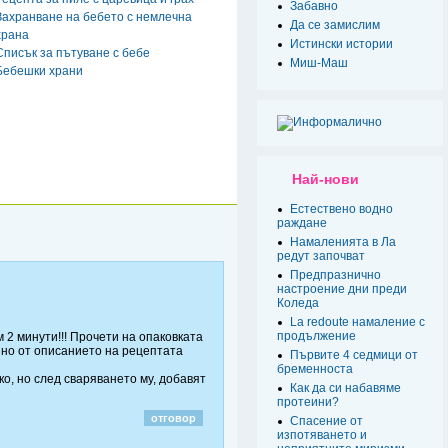
Забавно
Захранване на бебето с немлечна
Да се замислим
храна
Истински истории
Списък за пътуване с бебе
Миш-Маш
Бебешки храни
Най-нови
Естествено водно
раждане
Намаленията в Ла
редут започват
Предпразнично
настроение дни преди
Коледа
La redoute намаление с
продължение
 2 минути!!! Прочети на опаковката
 но от описанието на рецептата
Първите 4 седмици от
бременноста
яко, но след сваряването му, добавят
Как да си набавяме
протеини?
отговор
Спасение от
изпотяването и