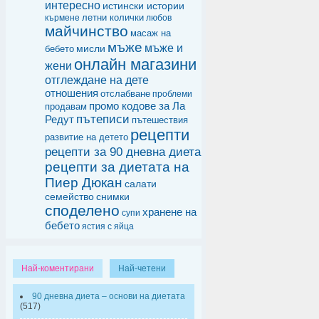
интересно
истински истории
летни колички
кърмене
любов
майчинство
масаж на
мъже
мъже и
мисли
бебето
онлайн магазини
жени
отглеждане на дете
отношения
отслабване
проблеми
промо кодове за Ла
продавам
пътеписи
Редут
пътешествия
рецепти
развитие на детето
рецепти за 90 дневна диета
рецепти за диетата на
Пиер Дюкан
салати
семейство
снимки
споделено
хранене на
супи
бебето
ястия с яйца
Най-коментирани
Най-четени
90 дневна диета – основи на диетата
(517)