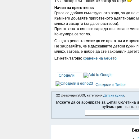
1 ч.л. захар или 1 пакетче захар за кафе
Начин на приготвяне:
Гриса се добавя към студената вода, за да не с
Към него добавяте приготвеното адаптирано мл
мляко и захарта (за да се разтвори).
Приготвената смес се вари до сгъстяване мин
Консумира се топло.
Същата рецепта може да се приготви и с прясн
Не забравяйте, че в държавните детски кухни 
мляко, затова, е добре да сте захранили детет
Етикети/Тагове:
хранене на бебето
Сподели
Сподели в Twitter
22 февруари 2009, категория
Детска кухня
.
Можете да се абонирате за E-mail бюлетина и
публикация - напълн
Виж