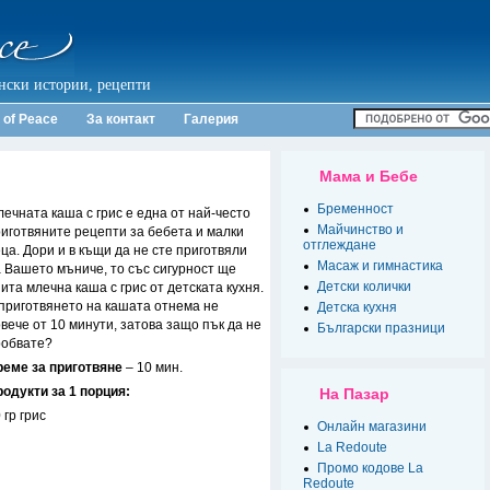
нски истории, рецепти
 of Peace
За контакт
Галерия
Мама и Бебе
Бременност
ечната каша с грис е една от най-често
Майчинство и
иготвяните рецепти за бебета и малки
отглеждане
ца. Дори и в къщи да не сте приготвяли
Масаж и гимнастика
 Вашето мъниче, то със сигурност ще
Детски колички
ита млечна каша с грис от детската кухня.
приготвянето на кашата отнема не
Детска кухня
вече от 10 минути, затова защо пък да не
Български празници
робвате?
реме за приготвяне
– 10 мин.
одукти за 1 порция:
На Пазар
 гр грис
Онлайн магазини
La Redoute
Промо кодове La
Redoute