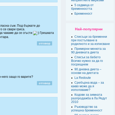
неприятните миризми
5 седмица от
бременността
Бременност
ъгласна съм. Под бъркате до
Най-популярни
о се свари гриса.
да чакаме да се сгъсти
Грешката
Списъци за бременни
нтара.
при постъпване в
отговор
родилното и за изписване
Примерни менюта за
90 дневната диета
Списък за бебето
Всичко нужно за да го
посрещнем
90 дневна диета –
основи на диетата
-него защо го варите?
La Redoute
Сребърна вода – за
отговор
какво може да я
използваме?
Кодове за зимната
разпродажба в Ла Редут
2010
Ръководство за
успешна бременност