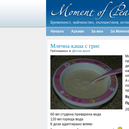
Бременност, майчинство, пътешествия, исти
Начало
Архиви
За мен
За Moment
Млечна каша с грис
Публикувано в:
Детска кухня
Мл
пр
де
на
оп
А 
по
п
В
Пр
20
60 мл студена преварена вода
120 мл гореща вода
6 дози адаптирано мляко