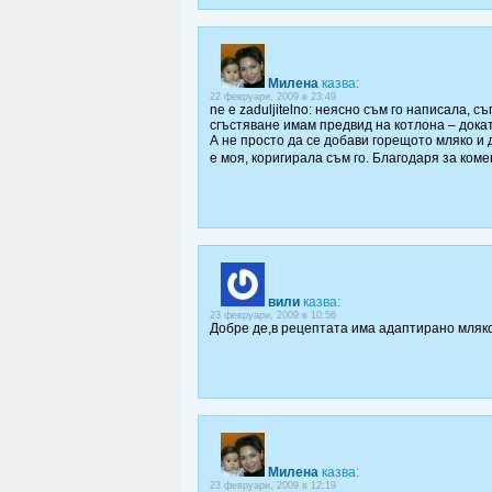
Милена
казва:
22 февруари, 2009 в 23:49
ne e zaduljitelno: неясно съм го написала, с
сгъстяване имам предвид на котлона – докат
А не просто да се добави горещото мляко и 
е моя, коригирала съм го. Благодаря за коме
вили
казва:
23 февруари, 2009 в 10:56
Добре де,в рецептата има адаптирано мляко
Милена
казва:
23 февруари, 2009 в 12:19