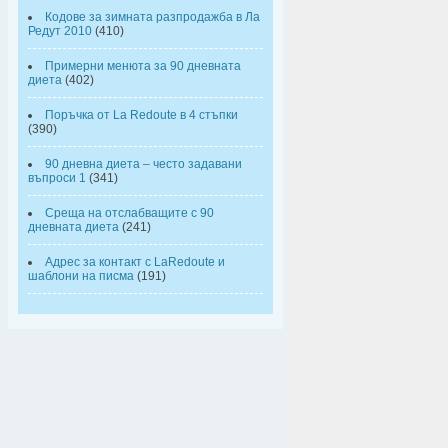
Кодове за зимната разпродажба в Ла
Редут 2010
(410)
Примерни менюта за 90 дневната
диета
(402)
Поръчка от La Redoute в 4 стъпки
(390)
90 дневна диета – често задавани
въпроси 1
(341)
Среща на отслабващите с 90
дневната диета
(241)
Адрес за контакт с LaRedoute и
шаблони на писма
(191)