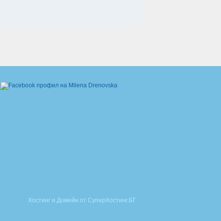
Хостинг и Домейн от СуперХостинг.БГ