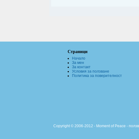
Страници
Начало
За мен
За контакт
Условия за ползване
Политика за поверителност
Copyright © 2006-2012 - Moment of Peace - полз