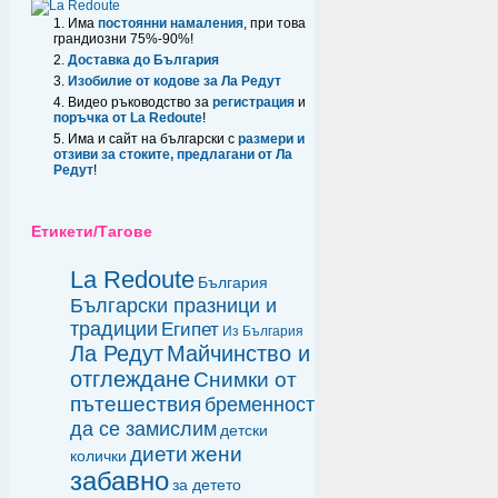
Има
постоянни намаления
, при това
грандиозни 75%-90%!
Доставка до България
Изобилие от кодове за Ла Редут
Видео ръководство за
регистрация
и
поръчка от La Redoute
!
Има и сайт на български с
размери и
отзиви за стоките, предлагани от Ла
Редут
!
Етикети/Тагове
La Redoute
България
Български празници и
традиции
Египет
Из България
Ла Редут
Майчинство и
отглеждане
Снимки от
пътешествия
бременност
да се замислим
детски
диети
жени
колички
забавно
за детето