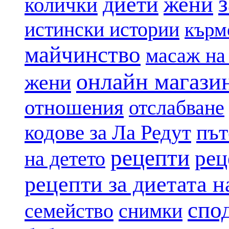
диети
жени
колички
истински истории
кърм
майчинство
масаж на
онлайн магази
жени
отношения
отслабване
път
кодове за Ла Редут
рецепти
рец
на детето
рецепти за диетата 
спо
семейство
снимки