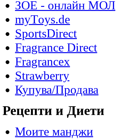
ЗОЕ - онлайн МОЛ
myТoys.de
SportsDirect
Fragrance Direct
Fragrancex
Strawberry
Купува/Продава
Рецепти и Диети
Моите манджи