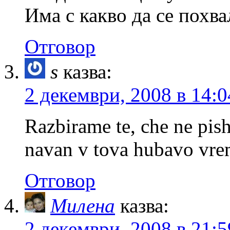
Има с какво да се похва
Отговор
s
казва:
2 декември, 2008 в 14:0
Razbirame te, che ne pish
navan v tova hubavo vre
Отговор
Милена
казва:
2 декември, 2008 в 21:5