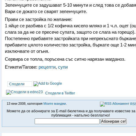
Зеленчуците се задушават 5-10 минути и след това се добавя
Вари се докато се сварят зеленчуците.
Прави се застройка по желание:
1 яйце се разбива с 1/2 кофичка кисело мляко и 1 ч.л. оцет (о
слага за да не се пресече супата, защото се слага на горещо).
Постепенно прибавяте застройката при непрекъснато бъркане
прибавите цялото количество застройка, бъркате още 1-2 мин
изключвате от огъня.
Сервира се топла, поръсена със ситно нарязан магданоз.
Етикети/Тагове:
рецепти
,
супи
Сподели
Сподели в Twitter
13 юни 2008, категория
Моите манджи
.
RSS
Можете да се абонирате за E-mail бюлетина и да получавате известие за
публикация - напълно безплатно!