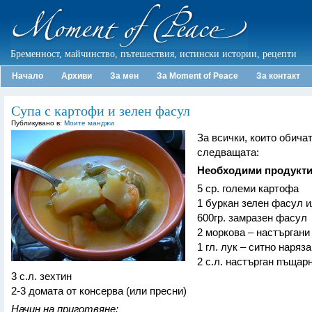
Бременност, майчинство, пътешествия, истински истории, рецепти
Начало
Архиви
За мен
За Moment of Peace
За контакт
Супа с картофи и зелен фасул
Публикувано в:
Моите манджи
За всички, които обичат
следващата:
Необходими продукти
5 ср. големи картофа
1 буркан зелен фасул и
600гр. замразен фасул
2 моркова – настъргани
1 гл. лук – ситно наряз
2 с.л. настърган пъщар
3 с.л. зехтин
2-3 домата от консерва (или пресни)
Начин на приготвяне: