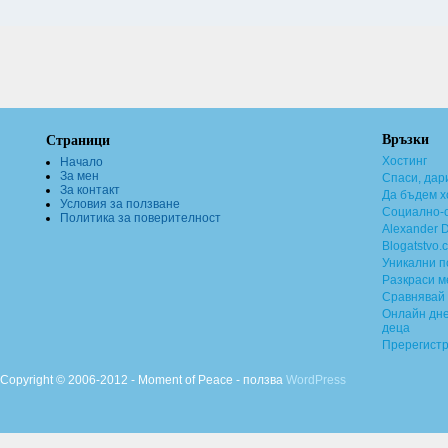
Връзки
Страници
Хостинг
Начало
За мен
Спаси, дар
За контакт
Да бъдем х
Условия за ползване
Социално-о
Политика за поверителност
Alexander 
Blogatstvo.
Уникални 
Разкраси м
Сравнявай 
Онлайн дне
деца
Пререгист
Copyright © 2006-2012 - Moment of Peace - ползва
WordPress