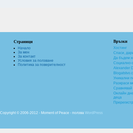
Връзки
Страници
Хостинг
Начало
За мен
Спаси, дар
За контакт
Да бъдем х
Условия за ползване
Социално-о
Политика за поверителност
Alexander 
Blogatstvo.
Уникални 
Разкраси м
Сравнявай 
Онлайн дне
деца
Пререгист
Copyright © 2006-2012 - Moment of Peace - ползва
WordPress