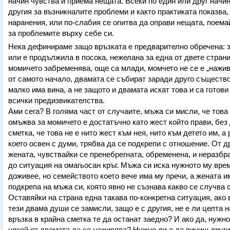
начин чувства и приема нещата. Всеки по един или друг начи
другия за възникналите проблеми и както практиката показва,
наранения, или по-слабия се опитва да оправи нещата, поема
за проблемите върху себе си.
Нека дефинираме защо връзката е предварително обречена: з
или е продължила в посока, нежелана за една от двете стран
момичето забременява, още са млади, момчето не се е „нажи
от самото начало, двамата се събират заради друго същество,
малко има вина, а не защото и двамата искат това и са готови
всички предизвикателства.
Ами сега? В голяма част от случаите, мъжа си мисли, че това 
омъжва за момичето е достатъчно като жест който прави, без 
сметка, че това не е нито жест към нея, нито към детето им, а
което освен с думи, трябва да се подкрепи с отношение. От д
жената, чувствайки се пренебрегната, обременена, и неразбра
до ситуация на омагьосан кръг. Мъжа си иска нужното му вре
доживее, но семейството което вече има му пречи, а жената и
подкрепа на мъжа си, която явно не съзнава какво се случва с
Оставяйки на страна една такава по-конкретна ситуация, ако 
тези двама души се замисли, защо е с другия, не е ли целта н
връзка в крайна сметка те да останат заедно? И ако да, нужно
някой от двамата да се наживява? Нужно ли е да виниш други