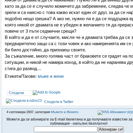
като за да се е случило момичето да забременее, следва че 
зрели и са наясно с това какво искат един от друг, за да се на
подобно нещо грешка? А ако не, нужно ли е да се поддържа в
която някой от двамата не е убеден в желанието тя да прерас
повече от 3 пъти седмични срещи?
В който и да е от случаите, мисля че и двамата трябва да се
предварително защо са с този човек и ако намеренията им се 
би било достойно, да признаеш своите.
За съжаление, много голяма част от браковете се градят на п
ситуации, и никой не намира изход, в който да не наранява др
стига до развод…
Етикети/Тагове:
мъже и жени
Сподели
Сподели в Twitter
4 септември 2007, категория
Мъжете и Жените
.
RSS
Можете да се абонирате за E-mail бюлетина и да получавате известие за
публикация - напълно безплатно!