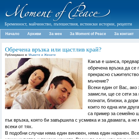
Бременност, майчинство, пътешествия, истински истории, рецепти
Начало
Архиви
За мен
За Moment of Peace
За контакт
Обречена връзка или щастлив край?
Публикувано в:
Мъжете и Жените
Какъв е шанса, предва
обречена връзка да се 
прекрасно съжителство,
мъчение?
Всеки един от Вас, ако 
замисли, ще се сети за 
познати, близки, а дори
които по една или друг
са пример за семейно щ
пък връзка, която би завършила с усмивка и за двамата, а не
всеки от тях.
В подобни случаи няма един виновен, няма един наранен. Все