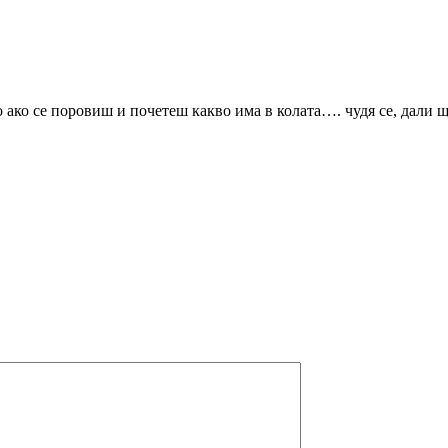
о ако се поровиш и почетеш какво има в колата…. чудя се, дали