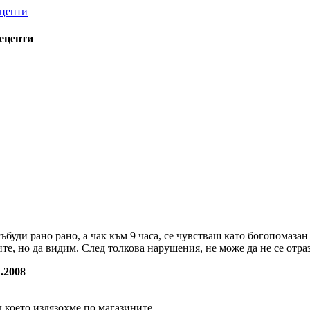
рецепти
събуди рано рано, а чак към 9 часа, се чувстваш като богопомаза
е, но да видим. След толкова нарушения, не може да не се отрази
.2008
д което излязохме по магазините.