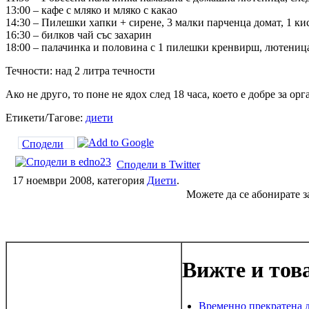
13:00 – кафе с мляко и мляко с какао
14:30 – Пилешки хапки + сирене, 3 малки парченца домат, 1 кис
16:30 – билков чай със захарин
18:00 – палачинка и половина с 1 пилешки кренвирш, лютеница
Течности: над 2 литра течности
Ако не друго, то поне не ядох след 18 часа, което е добре за ор
Етикети/Тагове:
диети
Сподели
Сподели в Twitter
17 ноември 2008, категория
Диети
.
Можете да се абонирате з
Вижте и тов
Временно прекратена 