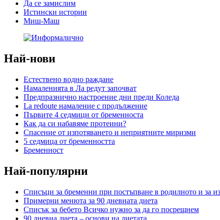
Да се замислим
Истински истории
Миш-Маш
Най-нови
Естествено водно раждане
Намаленията в Ла редут започват
Предпразнично настроение дни преди Коледа
La redoute намаление с продължение
Първите 4 седмици от бременноста
Как да си набавяме протеини?
Спасение от изпотяването и неприятните миризми
5 седмица от бременността
Бременност
Най-популярни
Списъци за бременни при постъпване в родилното и за и
Примерни менюта за 90 дневната диета
Списък за бебето Всичко нужно за да го посрещнем
90 дневна диета – основи на диетата