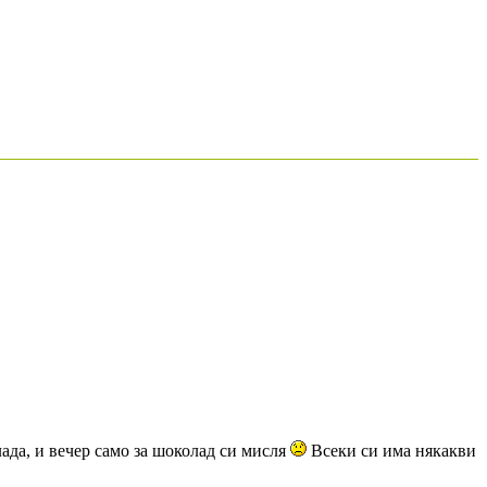
лада, и вечер само за шоколад си мисля
Всеки си има някакви