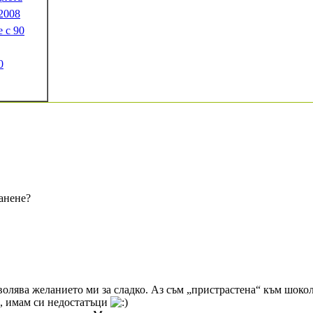
.2008
 с 90
0
ранене?
оволява желанието ми за сладко. Аз съм „пристрастена“ към шоко
ви, имам си недостатъци