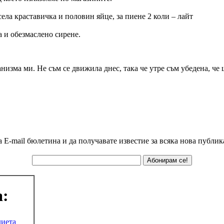
ела краставичка и половин яйце, за пиене 2 коли – лайт
 и обезмаслено сирене.
ганизма ми. Не съм се движила днес, така че утре съм убедена, че
а E-mail бюлетина и да получавате известие за всяка нова публик
а:
диета