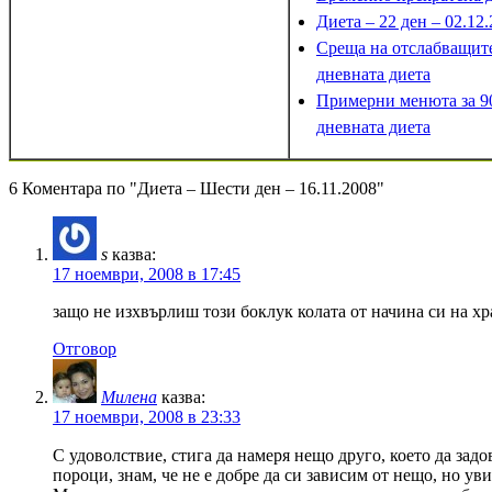
Диета – 22 ден – 02.12
Среща на отслабващите
дневната диета
Примерни менюта за 9
дневната диета
6 Коментара по "Диета – Шести ден – 16.11.2008"
s
казва:
17 ноември, 2008 в 17:45
защо не изхвърлиш този боклук колата от начина си на х
Отговор
Милена
казва:
17 ноември, 2008 в 23:33
С удоволствие, стига да намеря нещо друго, което да зад
пороци, знам, че не е добре да си зависим от нещо, но у