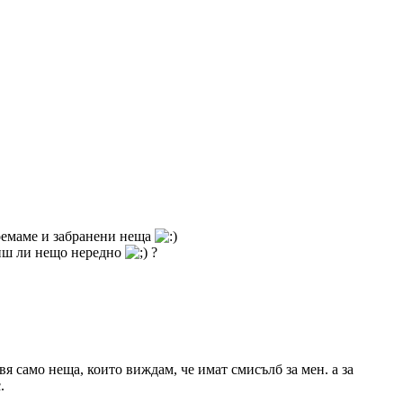
поемаме и забранени неща
виш ли нещо нередно
?
вя само неща, които виждам, че имат смисълб за мен. а за
.