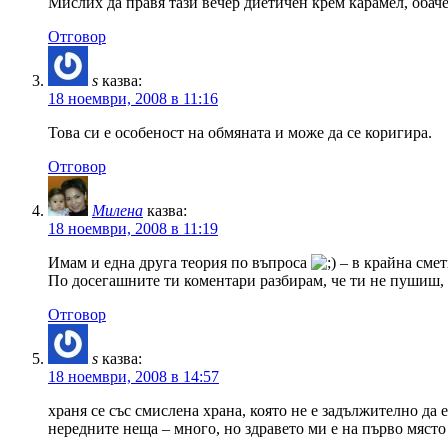
Мислих да правя тази вечер диетичен крем карамел, обаче
Отговор
s
казва:
18 ноември, 2008 в 11:16
Това си е особеност на обмяната и може да се коригира.
Отговор
Милена
казва:
18 ноември, 2008 в 11:19
Имам и една друга теория по въпроса
– в крайна смет
По досегашните ти коментари разбирам, че ти не пушиш,
Отговор
s
казва:
18 ноември, 2008 в 14:57
храня се със смислена храна, която не е задължително да 
нередните неща – много, но здравето ми е на първо място