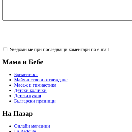
Уведоми ме при последващи коментари по e-mail
Мама и Бебе
Бременност
Майчинство и отглеждане
Масаж и гимнастика
Детски колички
Детска кухня
Български празници
На Пазар
Онлайн магазини
La Redoute