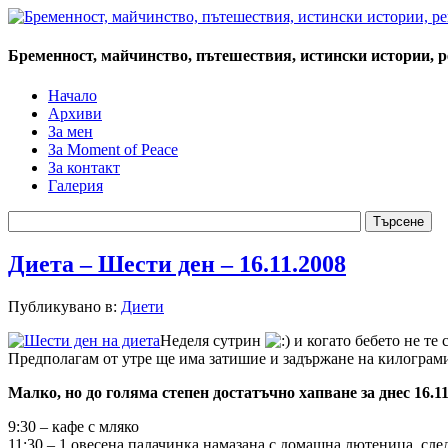
Бременност, майчинство, пътешествия, истински истории, 
Начало
Архиви
За мен
За Moment of Peace
За контакт
Галерия
Диета – Шести ден – 16.11.2008
Публикувано в:
Диети
Неделя сутрин
и когато бебето не те 
Предполагам от утре ще има затишие и задържане на килограмит
Малко, но до голяма степен достатъчно хапване за днес 16.11
9:30 – кафе с мляко
11:30 – 1 овесена палачинка намазана с домашна лютеница, сле