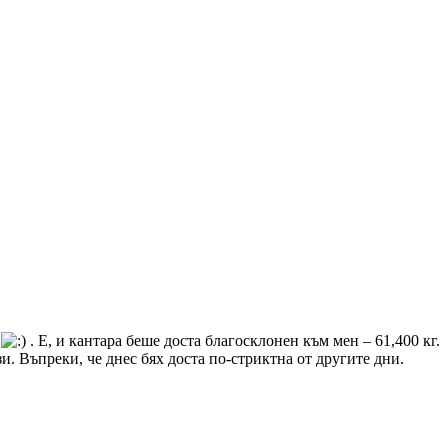
н
. Е, и кантара беше доста благосклонен към мен – 61,400 кг.
. Въпреки, че днес бях доста по-стриктна от другите дни.