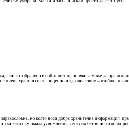
 вече съм уморена. Малката заспа и искам просто да се отпусна.
ка, всичко забранено е най-приятно, понякога може да правим/
 не пиеш, храниш се пълноценно и здравословно – изобщо, пра
е здравословна, но която носи добра хранителна информация. пра
 и тъй като съм имала усложнения, сега съм бетон по този въпрос