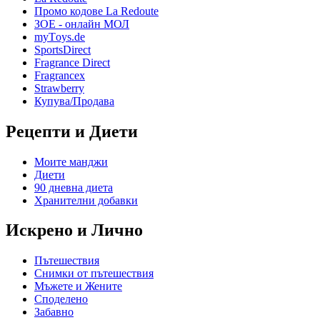
Промо кодове La Redoute
ЗОЕ - онлайн МОЛ
myТoys.de
SportsDirect
Fragrance Direct
Fragrancex
Strawberry
Купува/Продава
Рецепти и Диети
Моите манджи
Диети
90 дневна диета
Хранителни добавки
Искрено и Лично
Пътешествия
Снимки от пътешествия
Мъжете и Жените
Спoделено
Забавно