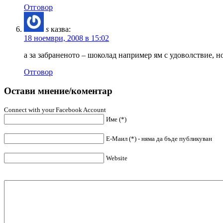
Отговор
s
казва:
18 ноември, 2008 в 15:02
а за забраненото – шоколад например ям с удоволствие, н
Отговор
Остави мнение/коментар
Connect with your Facebook Account
Име (*)
Е-Маил (*) - няма да бъде публикуван
Website