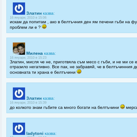
Златин
казва:
16 януари, 2010 в 15:06
искам да попитам , ако в белтъчния ден ям печени гъби на фу
проблем ли е ?
Милена
казва:
16 януари, 2010 в 15:23
Златин, мисля че не, приготвяла съм месо с гъби, и не ми се 
отразило негативно. Все пак, не забравяй, че в белтъчинния д
основната ти храна е белтъчини
Златин
казва:
16 януари, 2010 в 15:39
до колкото знам гъбите са много богати на белтъчини
мерси
ladytoni
казва: