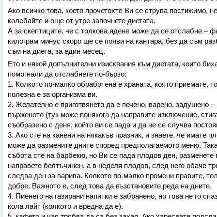
Ако всичко това, което прочетохте Ви се струва постижимо, не
колебайте и още от утре започнете диетата.
А за скептиците, че с толкова ядене може да се отслабне – фа
килограм минус скоро ще се появи на кантара, без да съм раз
съм на диета, за един месец.
Ето и някой допълнителни изисквания към диетата, които бих
помогнали да отслабнете по-бързо:
1. Колкото по-малко обработена е храната, която приемате, т
полезна е за организма ви.
2. Желателно е приготвянето да е печено, варено, задушено –
пърженото (тук може понякога да направите изключение, стига
съобразено с деня, който ви се пада и да не се случва постоя
3. Ако сте на канени на някакъв празник, и знаете, че имате п
може да размените дните според предполагаемото меню. Така
събота сте на барбекю, но Ви се пада плодов ден, разменете г
направете белтъчинен, а в неделя плодов, след него обаче тр
следва ден за варива. Колкото по-малко промени правите, тол
добре. Важното е, след това да възстановите реда на дните.
4. Пиенето на газирани напитки е забранено, но това не го спа
кола лайт (колкото и вредна да е).
5. кафето и чая трябва да са без захар. Ако харесвате подсл