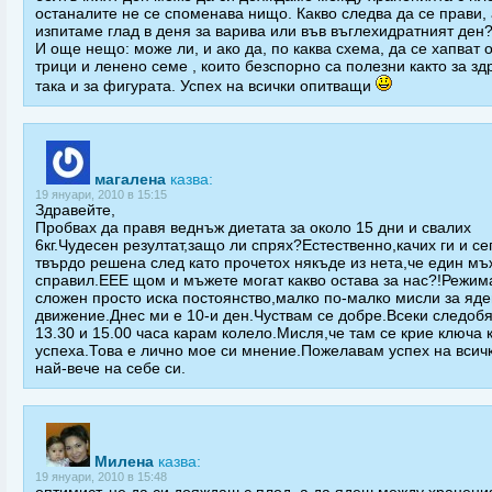
останалите не се споменава нищо. Какво следва да се прави, 
изпитаме глад в деня за варива или във въглехидратният ден
И още нещо: може ли, и ако да, по каква схема, да се хапват 
трици и ленено семе , които безспорно са полезни както за зд
така и за фигурата. Успех на всички опитващи
магалена
казва:
19 януари, 2010 в 15:15
Здравейте,
Пробвах да правя веднъж диетата за около 15 дни и свалих
6кг.Чудесен резултат,защо ли спрях?Естественно,качих ги и се
твърдо решена след като прочетох някъде из нета,че един мъ
справил.ЕЕЕ щом и мъжете могат какво остава за нас?!Режим
сложен просто иска постоянство,малко по-малко мисли за яде
движение.Днес ми е 10-и ден.Чуствам се добре.Всеки следобя
13.30 и 15.00 часа карам колело.Мисля,че там се крие ключа 
успеха.Това е лично мое си мнение.Пожелавам успех на всич
най-вече на себе си.
Милена
казва:
19 януари, 2010 в 15:48