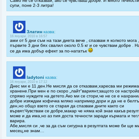
Само не се отказвай, ако се чувстваш добре. И много течности
супи, поне 2-3 литра!
Златин
казва:
16 януари, 2010 в 16:57
ами от 5 дни съм на тази диета вече , спазвам я колкото мога 
първите 3 дни бях свалил около 0.5 кг и се чувствам добре . 
се да има добър ефект за по-нататък
ladytoni
казва:
16 януари, 2010 в 17:12
Днес ми е 11 ден.Не мисля да се отказвам,харесва ми режима
хранене.При мен е по скоро „лайт“вариянт,защото се настрой
спрямо нуждите на детето.Ако ми се стори,че не се е нахрани
добре изяждам кофичка мляко например,дори и да не е белт
ден,но общо взето се старая да спазвам дните както си
вървят.Чувствам се добре,макар че няма кой знае какъв резул
може и да има,но аз пия доста течности заради кърмата и тег
варира.
Абе,мисля си ,че за да съм сигурна в резултата може би ще м
месец,не знам…