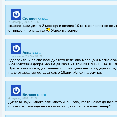
Силвия
казва:
7 ноември, 2009 в 16:52
спазвах тази диета 2 месеца и свалих 10 кг ,като човек не се 
от нищо и не гладува
Успех на всички !
Анна
казва:
13 ноември, 2009 в 18:53
Здравейте, и аз спазвам диетата вече два месеца и малко сва
и се чувствам добре.Искам да кажа на всички СМЕЛО НАПРЕД
Притеснявам се единственно от това дали ще ги задържа сле
на диетата,а ми остават само 16дни. Успех на всички.
Биляна
казва:
4 януари, 2010 в 23:33
Диетата звучи много оптимистично. Това, което исках да попи
опитните…никъде не се казва нищо за чашата вино вечер?