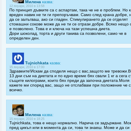
Милена
казва:
12 януари, 2010 в 13:58
По принцип дъвките са с аспартам, така че не е проблем. Но 
вреден навик не ти ги препоръчвам. Само след храна добре, н
да се залъгваш, ако си гладен. Стимулирането да се отделят
стомашни сокове може да не ти се отрази добре. Всяко нещо 
е позволено. Това е и ключа на тази успешна диета.
Дори шоколад, торта и други такива са позволени, само че в
определен ден.
Tujnichkata
казва:
15 януари, 2010 в 17:00
Здравеите!Искам да споделя нещо с вас,защото ме тревожи.В
13 дни съм на диетата и по едно време бях свали 1 кг а сега 
същите килограми, които бях преди да започна диетата.Моля 
кажете ми според вас, защо не отслабвам при положение че 
всичко.
Милена
казва:
15 януари, 2010 в 18:25
Tujnichkata, това е нещо нормално. Нарича се задържане. Мо
пред цикъл или в момента да си, това ти знаеш. Може и да си 