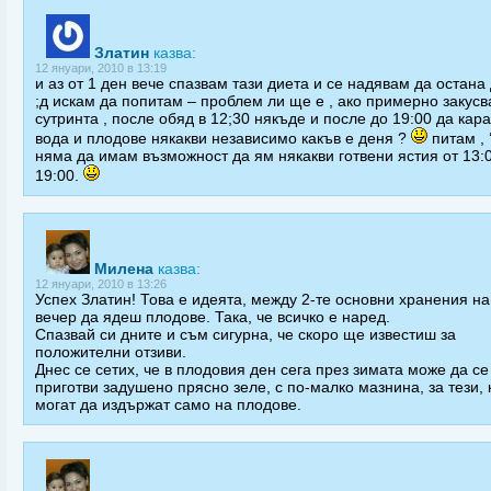
Златин
казва:
12 януари, 2010 в 13:19
и аз от 1 ден вече спазвам тази диета и се надявам да остана
;д искам да попитам – проблем ли ще е , ако примерно закусв
сутринта , после обяд в 12;30 някъде и после до 19:00 да кар
вода и плодове някакви независимо какъв е деня ?
питам , 
няма да имам възможност да ям някакви готвени ястия от 13:
19:00.
Милена
казва:
12 януари, 2010 в 13:26
Успех Златин! Това е идеята, между 2-те основни хранения на
вечер да ядеш плодове. Така, че всичко е наред.
Спазвай си дните и съм сигурна, че скоро ще известиш за
положителни отзиви.
Днес се сетих, че в плодовия ден сега през зимата може да се
приготви задушено прясно зеле, с по-малко мазнина, за тези, 
могат да издържат само на плодове.