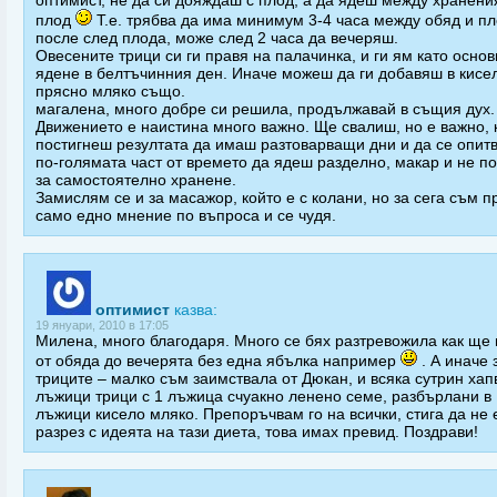
оптимист, не да си дояждаш с плод, а да ядеш между хранени
плод
Т.е. трябва да има минимум 3-4 часа между обяд и пл
после след плода, може след 2 часа да вечеряш.
Овесените трици си ги правя на палачинка, и ги ям като осно
ядене в белтъчинния ден. Иначе можеш да ги добавяш в кисе
прясно мляко също.
магалена, много добре си решила, продължавай в същия дух.
Движението е наистина много важно. Ще свалиш, но е важно, 
постигнеш резултата да имаш разтоварващи дни и да се опит
по-голямата част от времето да ядеш разделно, макар и не по
за самостоятелно хранене.
Замислям се и за масажор, който е с колани, но за сега съм 
само едно мнение по въпроса и се чудя.
оптимист
казва:
19 януари, 2010 в 17:05
Милена, много благодаря. Много се бях разтревожила как ще
от обяда до вечерята без една ябълка например
. А иначе 
триците – малко съм заимствала от Дюкан, и всяка сутрин хап
лъжици трици с 1 лъжица счуакно ленено семе, разбърлани в 
лъжици кисело мляко. Препоръчвам го на всички, стига да не 
разрез с идеята на тази диета, това имах превид. Поздрави!