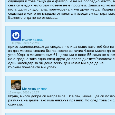
овулация и това също да е фактор. И не на последно място, т
сега си е един килограм повече не е проблем. Зависи колко в
пила, дали си доспала, преуморена и куп други неща. Имала 
седмици в които не мърдам от килата и изведнъж кантара мах
Важното е да не се отказваш.
ифле
казва:
15 януари, 2010 в 20:40
привет.милена,искам да споделя,че и аз също като теб бях на
за два месеца свалих 8кила.,после си качих 4.сега мисля да п
утре 90дн. в момента съм 61,целта ми е поне 55.само не зна
не е вредно така една след друга да правя диетите?написах с
един календар за 90 дена всеки ден какъв ми е,за да не
бъркам.пожелайте ми успех.
Милена
казва:
16 януари, 2010 в 14:27
Ифле, много добре си направила. Все пак, можеш да си позв
размяна на дните, ако има някакъв празник. Но след това си 
схемата.