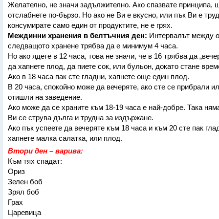
Желателно, не значи задължително. Ако спазвате принципа, 
отслабнете по-бързо. Но ако не Ви е вкусно, или пък Ви е тру
консумирате само един от продуктите, не е грях.
Междинни хранения в белтъчния ден:
Интервалът между о
следващото хранене трябва да е минимум 4 часа.
Но ако ядете в 12 часа, това не значи, че в 16 трябва да „веч
да хапнете плод, да пиете сок, или бульон, докато стане врем
Ако в 18 часа пак сте гладни, хапнете още един плод.
В 20 часа, спокойно може да вечеряте, ако сте се прибрали ил
отишли на заведение.
Ако може да се храните към 18-19 часа е най-добре. Така ням
Ви се струва дълга и трудна за издържане.
Ако пък успеете да вечеряте към 18 часа и към 20 сте пак гла
хапнете малка салатка, или плод.
Втори ден – варива:
Към тях спадат:
Ориз
Зелен боб
Зрял боб
Грах
Царевица