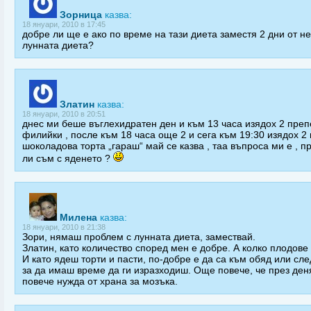
Зорница
казва:
18 януари, 2010 в 17:45
добре ли ще е ако по време на тази диета заместя 2 дни от не
лунната диета?
Златин
казва:
18 януари, 2010 в 20:51
днес ми беше въглехидратен ден и към 13 часа изядох 2 пре
филийки , после към 18 часа още 2 и сега към 19:30 изядох 2
шоколадова торта „гараш“ май се казва , таа въпроса ми е , п
ли съм с яденето ?
Милена
казва:
18 януари, 2010 в 21:38
Зори, нямаш проблем с лунната диета, замествай.
Златин, като количество според мен е добре. А колко плодове
И като ядеш торти и пасти, по-добре е да са към обяд или сл
за да имаш време да ги изразходиш. Още повече, че през де
повече нужда от храна за мозъка.