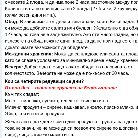
смесвате 2 плода, и да има поне 2 часа разстояние между пр
Количествата по принцип са по 2 плода (2 ябълки, 2 круши, к
голям резен диня и т.н.).
Обяд:
В зависимост от деня и типа храни, които Ви се падат.
си може да добавите салата или бульон. Желателно е да обя
12 часа, но това не е задължително. Ако сте много гладни, но
излезете на обяд, изяжте един плод, за да не пригладнеете тв
докато имате възможност да обядвате.
Междинни хранения:
Могат да са плодове или салата, плодо
като се спазва условието за минимално време между хранени
Вечеря:
Добре е да е същата като обяда, но половината от
количеството. Вечерята не може да е по-късно от 20 часа.
Кои са четирите редуващи се дни?
Първи ден – храни от групата на белтъчините
Към тях спадат:
Месо – пилешко, пуешко, телешко, свинско и т.н.
Млечни продукти – сирене, кашкавал, кисело, прясно мляко, 
Яйца, соя и соеви продукти
Желателно е да ядете само един продукт от групата на едно х
това не значи, че не може да си позволите сирене по шопски 
яйце), яйца с кисело мляко и т.н.