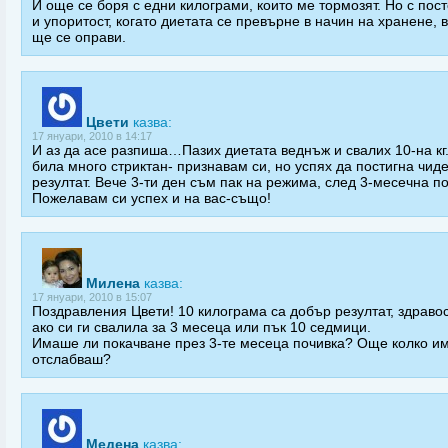
И още се боря с едни килограми, които ме тормозят. Но с пос
и упоритост, когато диетата се превърне в начин на хранене, 
ще се оправи.
Цвети
казва:
17 януари, 2010 в 14:17
И аз да асе разпиша…Пазих диетата веднъж и свалих 10-на кг
била много стриктан- признавам си, но успях да постигна чид
резултат. Вече 3-ти ден съм пак на режима, след 3-месечна по
Пожелавам си успех и на вас-също!
Милена
казва:
17 януари, 2010 в 15:07
Поздравления Цвети! 10 килограма са добър резултат, здраво
ако си ги свалила за 3 месеца или пък 10 седмици.
Имаше ли покачване през 3-те месеца почивка? Още колко и
отслабваш?
Медена
казва: