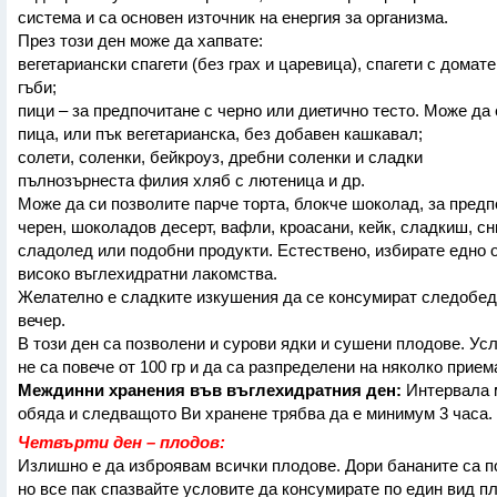
система и са основен източник на енергия за организма.
През този ден може да хапвате:
вегетариански спагети (без грах и царевица), спагети с домате
гъби;
пици – за предпочитане с черно или диетично тесто. Може да
пица, или пък вегетарианска, без добавен кашкавал;
солети, соленки, бейкроуз, дребни соленки и сладки
пълнозърнеста филия хляб с лютеница и др.
Може да си позволите парче торта, блокче шоколад, за пред
черен, шоколадов десерт, вафли, кроасани, кейк, сладкиш, сн
сладолед или подобни продукти. Естествено, избирате едно о
високо въглехидратни лакомства.
Желателно е сладките изкушения да се консумират следобеда
вечер.
В този ден са позволени и сурови ядки и сушени плодове. Усл
не са повече от 100 гр и да са разпределени на няколко прием
Междинни хранения във въглехидратния ден:
Интервала 
обяда и следващото Ви хранене трябва да е минимум 3 часа.
Четвърти ден – плодов:
Излишно е да изброявам всички плодове. Дори бананите са п
но все пак спазвайте условите да консумирате по един вид п