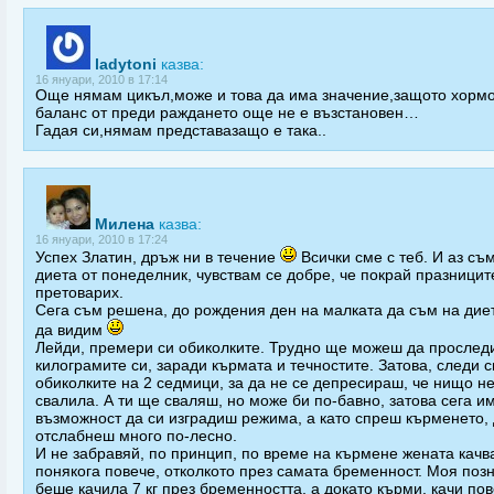
ladytoni
казва:
16 януари, 2010 в 17:14
Още нямам цикъл,може и това да има значение,защото хорм
баланс от преди раждането още не е възстановен…
Гадая си,нямам представазащо е така..
Милена
казва:
16 януари, 2010 в 17:24
Успех Златин, дръж ни в течение
Всички сме с теб. И аз съ
диета от понеделник, чувствам се добре, че покрай празницит
претоварих.
Сега съм решена, до рождения ден на малката да съм на диет
да видим
Лейди, премери си обиколките. Трудно ще можеш да просле
килограмите си, заради кърмата и течностите. Затова, следи с
обиколките на 2 седмици, за да не се депресираш, че нищо не
свалила. А ти ще сваляш, но може би по-бавно, затова сега и
възможност да си изградиш режима, а като спреш кърменето,
отслабнеш много по-лесно.
И не забравяй, по принцип, по време на кърмене жената качв
понякога повече, отколкото през самата бременност. Моя поз
беше качила 7 кг през бременността, а докато кърми, качи пов