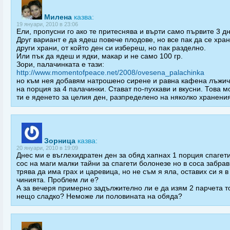
Милена
казва:
19 януари, 2010 в 23:06
Ели, пропусни го ако те притеснява и върти само първите 3 дн
Друг вариант е да ядеш повече плодове, но все пак да се хра
други храни, от който ден си избереш, но пак разделно.
Или пък да ядеш и ядки, макар и не само 100 гр.
Зори, палачинката е тази:
http://www.momentofpeace.net/2008/ovesena_palachinka
но към нея добавям натрошено сирене и равна кафена лъжич
на порция за 4 палачинки. Стават по-пухкави и вкусни. Това м
ти е яденето за целия ден, разпределено на няколко хранения
Зорница
казва:
20 януари, 2010 в 19:09
Днес ми е въглехидратен ден за обяд хапнах 1 порция спагет
сос на маги малки тайни за спагети болонезе но в соса забрав
трява да има грах и царевица, но не съм я яла, оставих си я в
чинията. Проблем ли е?
А за вечеря примерно задължително ли е да изям 2 парчета т
нещо сладко? Неможе ли половината на обяда?