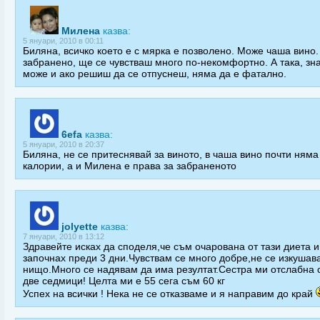
Милена
казва:
5 януари, 2010 в 00:11
Биляна, всичко което е с мярка е позволено. Може чаша вино.
забранено, ще се чувстваш много по-некомфортно. А така, зн
може и ако решиш да се отпуснеш, няма да е фатално.
6efa
казва:
5 януари, 2010 в 20:37
Биляна, не се притеснявай за виното, в чаша вино почти няма
калории, а и Милена е права за забраненото
jolyette
казва:
7 януари, 2010 в 13:12
Здравейте исках да споделя,че съм очарована от тази диета и
започнах преди 3 дни.Чувствам се много добре,не се изкушав
нищо.Много се надявам да има резултат.Cестра ми отслабна с 
две седмици! Целта ми е 55 сега съм 60 кг
Успех на всички ! Нека не се отказваме и я направим до край