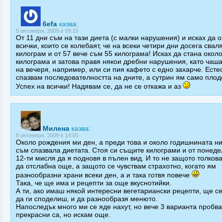
6efa
казва:
5 октомври, 2009 в 09:15
От 11 дни съм на тази диета (с малки нарушения) и исках да 
всички, които се колебаят, че на всеки четири дни досега свал
килограм и от 57 вече съм 55 килограма! Исках да стана окол
килограма и затова правя някои дребни нарушения, като чаш
на вечеря, например, или си пия кафето с едно захарче. Есте
спазвам последователността на дните, а сутрин ям само плод
Успех на всички! Надявам се, да не се откажа и аз
Милена
казва:
8 октомври, 2009 в 14:00
Около рождения ми ден, а преди това и около годишнината ни
съм спазвала диетата. Стоя си същите килограми и от понеде
12-ти мисля да я подновя в пълен вид. И то не защото толков
да отслабна още, а защото се чувствам страхотно, когато ям
разнообразни храни всеки ден, а и така готвя повече
Така, че ще има и рецепти за още вкуснотийки.
А ти, ако имаш някой интересни вегетариански рецепти, ще с
да ги споделиш, и да разнообразя менюто.
Напоследък много ми се яде нахут, но вече 3 варианта пробва
прекрасни са, но искам още.