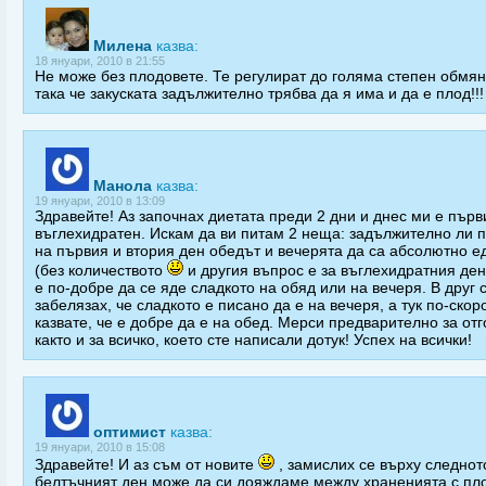
Милена
казва:
18 януари, 2010 в 21:55
Не може без плодовете. Те регулират до голяма степен обмян
така че закуската задължително трябва да я има и да е плод!!!
Манола
казва:
19 януари, 2010 в 13:09
Здравейте! Аз започнах диетата преди 2 дни и днес ми е първ
въглехидратен. Искам да ви питам 2 неща: задължително ли 
на първия и втория ден обедът и вечерята да са абсолютно е
(без количеството
и другия въпрос е за въглехидратния ден
е по-добре да се яде сладкото на обяд или на вечеря. В друг 
забелязах, че сладкото е писано да е на вечеря, а тук по-скор
казвате, че е добре да е на обед. Мерси предварително за отг
както и за всичко, което сте написали дотук! Успех на всички!
оптимист
казва:
19 януари, 2010 в 15:08
Здравейте! И аз съм от новите
, замислих се върху следното
белтъчният ден може да си дояждаме между храненията с пло