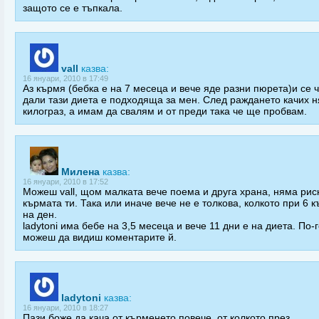
защото се е тъпкала.
vall
казва:
16 януари, 2010 в 17:49
Аз кърмя (бебка е на 7 месеца и вече яде разни пюрета)и се 
дали тази диета е подходяща за мен. След раждането качих н
килограз, а имам да свалям и от преди така че ще пробвам.
Милена
казва:
16 януари, 2010 в 17:52
Можеш vall, щом малката вече поема и друга храна, няма риск
кърмата ти. Така или иначе вече не е толкова, колкото при 6 
на ден.
ladytoni има бебе на 3,5 месеца и вече 11 дни е на диета. По-
можеш да видиш коментарите й.
ladytoni
казва:
16 януари, 2010 в 18:27
Пази боже да кача от кърменето повече, от колкото през