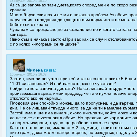
16 януари, 2010 в 16:10
Аз също започнах тази диета,която според мен е по скоро ре
хранене.
Много бързо свикнах и не ми е никакъв проблем.Аз обаче пра
нарушения в плодовия ден,защото съм кърмачка и не мога д
бебето си от храна.
Чувствам се прекрасно,но за съжаление не и когато се кача н
кантара.
Явно съм в някакъв застой.При вас как се случи отслабването
с по колко килограми се лишихте?
Милена
казва:
16 януари, 2010 в 16:37
Златин, има ли резултат при теб и какъв след първите 5-6 дни
11.01 си започнал? И най-важното, как се чувстваш?
Лейди, ти кога започна диетата? Не се лишавай твърде много.
произвеждаш кърма, имай предвид, че ти е нужна повече енер
отколкото ако не кърмиш.
Плодовия ден спокойно можеш да го пропуснеш и да въртиш 
дни. Не се лишавай твърде много, за да не ти намалее кърмат
Застой има и ще има винаги, около цикъла ти, който може и в
да не ти се е възстановил обаче. Но предвид, че хормоните о
ти нормализирани, трудно ще разбереш кога се случва.
Както по-горе писах, имала съм 2 седмици, в които не съм св
нито грам, даже малко нагоре вървях, но изведнъж, надолу с 2 