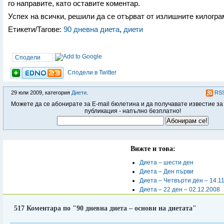
го направите, като оставите коментар.
Успех на всички, решили да се отърват от излишните килогра
Етикети/Тагове:
90 дневна диета
,
диети
Сподели
Сподели в Twitter
29 юли 2009, категория
Диети
.
RSS
Можете да се абонирате за E-mail бюлетина и да получавате известие за
публикация - напълно безплатно!
Вижте и това:
Диета – шести ден
Диета – Ден първи
Диета – Четвърти ден – 14.1
Диета – 22 ден – 02.12.2008
517 Коментара по "90 дневна диета – основи на диетата"