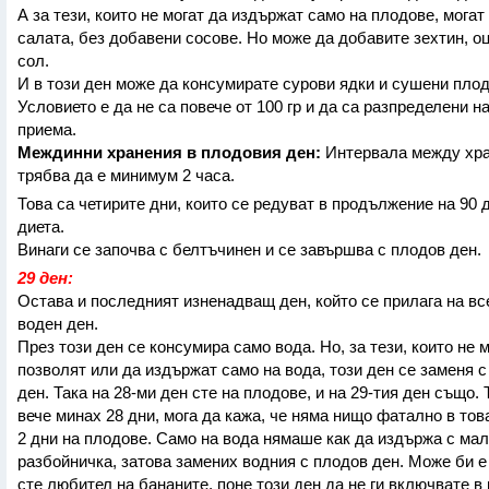
А за тези, които не могат да издържат само на плодове, могат
салата, без добавени сосове. Но може да добавите зехтин, оц
сол.
И в този ден може да консумирате сурови ядки и сушени плод
Условието е да не са повече от 100 гр и да са разпределени н
приема.
Междинни хранения в плодовия ден:
Интервала между хр
трябва да е минимум 2 часа.
Това са четирите дни, които се редуват в продължение на 90 
диета.
Винаги се започва с белтъчинен и се завършва с плодов ден.
29 ден:
Остава и последният изненадващ ден, който се прилага на вс
воден ден.
През този ден се консумира само вода. Но, за тези, които не м
позволят или да издържат само на вода, този ден се заменя 
ден. Така на 28-ми ден сте на плодове, и на 29-тия ден също. 
вече минах 28 дни, мога да кажа, че няма нищо фатално в това
2 дни на плодове. Само на вода нямаше как да издържа с ма
разбойничка, затова замених водния с плодов ден. Може би е
сте любител на бананите, поне този ден да не ги включвате в