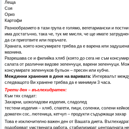
Леща
Соя
Ориз
Картофи
Разнообразието в тази група е голямо, вегетариански и постн
има достатъчно, така че, тук ме мисля, че ще имате затруднен
да си приготвите или поръчате.
Храната, която консумирате трябва да е варена или задушена
мазнина.
Разрешава се и филийка хляб (която до сега не съм консумир
салата от различни видове зеленчуци, варени зеленчуци. Мо
консумирате зеленчуков бульон – пресен или кубче.
Междинни хранения в деня на варивата:
Интервалът между
следващото Ви хранене трябва да е минимум 3 часа.
Трети ден – въглехидратен:
Към тях спадат:
Захарни, шоколадови изделия, сладолед
тестени изделия – хляб, спагети, пици, соленки, солени кейкове
доматен сос, лютеница, кетчуп – продукти съдържащи захар
Това е изключително важен ден от Вашата диета. Въглехидра
подобряват умствената работа, стабилизират централната н