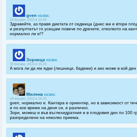
gven
казва:
18 януари, 2010 в 14:34
Здравейте, аз правя диетата от седмица (днес ми е втори пло
и резлултатът го усещам повече по дрехите, отколкото на кан
нормално ли е!?
Зорница
казва:
18 януари, 2010 в 15:25
А мога ли да ям ядки (лешници, бадеми) и ако може в кой ден
Милена
казва:
18 януари, 2010 в 16:30
gven, нормално е. Кантара е ориентир, но в зависимост от те
и по кое време на деня си, е различно.
Зори, можеш и във въглехидратния и в плодовия ден по 100 гр
разпределени на няколко приема.