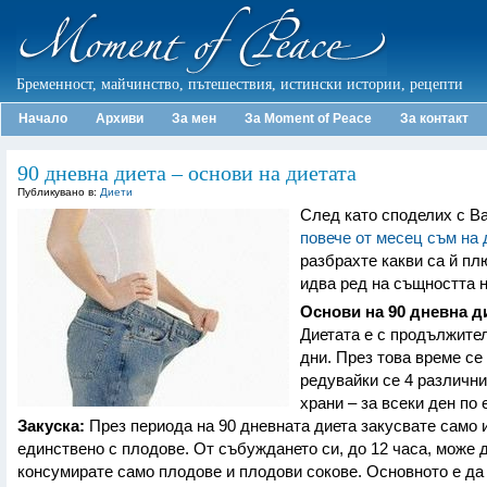
Бременност, майчинство, пътешествия, истински истории, рецепти
Начало
Архиви
За мен
За Moment of Peace
За контакт
90 дневна диета – основи на диетата
Публикувано в:
Диети
След като споделих с Ва
повече от месец съм на 
разбрахте какви са й пл
идва ред на същността н
Основи на 90 дневна д
Диетата е с продължите
дни. През това време се
редувайки се 4 различни
храни – за всеки ден по 
Закуска:
През периода на 90 дневната диета закусвате само 
единствено с плодове. От събуждането си, до 12 часа, може 
консумирате само плодове и плодови сокове. Основното е да