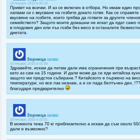
18 януари, 2010 в 00:18
Привет на всички. И аз се включих в отбора. Но имам един пр
хапвам си с вкусване на гозбите докато готвя. Как се справяте 
вкусвяне на гозбите, които трябва да готвите за другите члено
семейството? Защото моите домашни не искат да ядат само 
в плодовия ден или пък гозби без месо в останалите безместн
диетата.
Зорница
казва:
18 януари, 2010 в 01:59
Здравейте, искам да питам дали има ограничения при възраст
като аз сам на 15 години. И дали може да се яде китайска кухн
защото ми предстои събиране.? Китайското е пържено на вис
температури, но все пак незнам, а и се пада белтъчен ден..!?
благодаря предварително
Зорница
казва:
18 януари, 2010 в 02:01
В момента тежа 70 кг приблизително а искам да съм около 50/
дали е възможно?