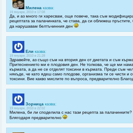
Милена
казва:
19 януари, 2010 в 17:08
Да, и аз много ги харесвам, още повече, така съм модифицир
рецептата за палачинката, че става, да си оближеш пръстите, 
да нарушавам белтъчинния ден
Ели
казва:
19 януари, 2010 в 21:28
Здравейте, аз също съм на втория ден от диетата и съм кърма
Притеснението ми е плодовия ден. Не толкова, че ще ми нам
кърмата, а да не се отделят токсини в кърмата. Преди съм че
някъде, че като ядеш само плодове, организма ти се чисти и 
токсини. Вие какво мислите по въпроса, предварително Благо
Зорница
казва:
19 януари, 2010 в 22:02
Милена, би ли споделила с нас тази рецепта за палачинките?
Блягодаря предварително