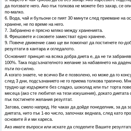
да ползвате него. Ако пък толкова не можете без захар, се оп
по-малко.
6. Вода, чай и бульони се пият 30 минути след приемане на о
хранене, не по време на него.
7. Забранено е прясно мляко между храненията.
8. Фрешовете и соковете заместват едно хранене.
9. Повече движение само ще ви помогнат да постигнете по-до
резултати в кантара и огледалото.
Основният принцип на всяка добра диета е, да не ти забраня
100%. Така подсъзнателното желание за набавянето на дадена
пъти по-силно.
А когато знаете, че всичко Ви е позволено, но може да го кон
след 3 дни, подсъзнанието не го приема толкова трагично. Мно
трудно ще издържите без сладко, шоколад или път торта пове
месеца (ако сте любител на тези изкушения), докато диетата
пък постигнете желания резултат.
Затова, смело напред. Не чаках да дойде понеделник, за да з
диетата, нито пък 1-во число, започнах веднага, след като пр
основите й и ми хареса.
Ако имате въпроси или искате да споделите Вашите резултат