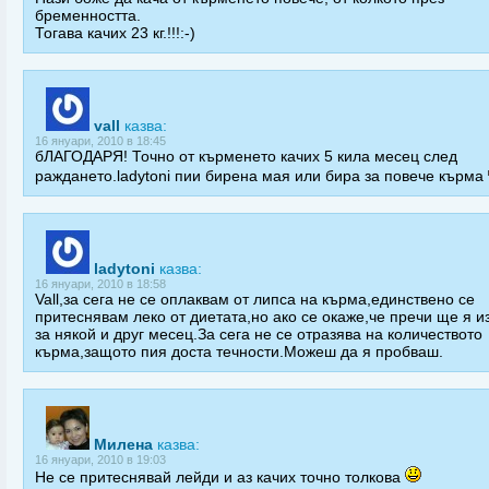
бременността.
Тогава качих 23 кг.!!!:-)
vall
казва:
16 януари, 2010 в 18:45
бЛАГОДАРЯ! Точно от кърменето качих 5 кила месец след
раждането.ladytoni пии бирена мая или бира за повече кърма
ladytoni
казва:
16 януари, 2010 в 18:58
Vall,за сега не се оплаквам от липса на кърма,единствено се
притеснявам леко от диетата,но ако се окаже,че пречи ще я и
за някой и друг месец.За сега не се отразява на количеството
кърма,защото пия доста течности.Можеш да я пробваш.
Милена
казва:
16 януари, 2010 в 19:03
Не се притеснявай лейди и аз качих точно толкова