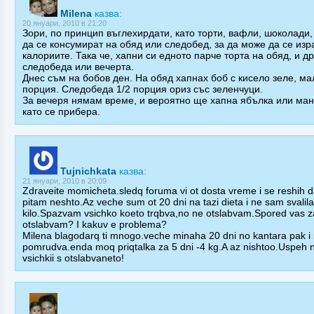
Milena
казва:
20 януари, 2010 в 21:20
Зори, по принцип въглехирдати, като торти, вафли, шоколади,
да се консумират на обяд или следобед, за да може да се изр
калориите. Така че, хапни си едното парче торта на обяд, и др
следобеда или вечерта.
Днес съм на бобов ден. На обяд хапнах боб с кисело зеле, ма
порция. Следобеда 1/2 порция ориз със зеленчуци.
За вечеря нямам време, и вероятно ще хапна ябълка или ма
като се прибера.
Tujnichkata
казва:
21 януари, 2010 в 20:09
Zdraveite momicheta.sledq foruma vi ot dosta vreme i se reshih d
pitam neshto.Az veche sum ot 20 dni na tazi dieta i ne sam svalila
kilo.Spazvam vsichko koeto trqbva,no ne otslabvam.Spored vas z
otslabvam? I kakuv e problema?
Milena blagodarq ti mnogo.veche minaha 20 dni no kantara pak i
pomrudva.enda moq priqtalka za 5 dni -4 kg.A az nishtoo.Uspeh 
vsichkii s otslabvaneto!