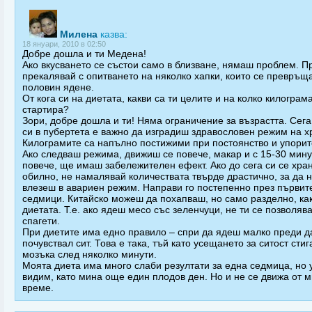
Милена
казва:
18 януари, 2010 в 02:50
Добре дошла и ти Медена!
Ако вкусването се състои само в близване, нямаш проблем. П
прекалявай с опитването на няколко хапки, които се превръща
половин ядене.
От кога си на диетата, какви са ти целите и на колко килограм
стартира?
Зори, добре дошла и ти! Няма ограничение за възрастта. Сега,
си в пубертета е важно да изградиш здравословен режим на х
Килограмите са напълно постижими при постоянство и упорит
Ако следваш режима, движиш се повече, макар и с 15-30 мину
повече, ще имаш забележителен ефект. Ако до сега си се хра
обилно, не намалявай количествата твърде драстично, за да 
влезеш в авариен режим. Направи го постепенно през първит
седмици. Китайско можеш да похапваш, но само разделно, как
диетата. Т.е. ако ядеш месо със зеленчуци, не ти се позволява
спагети.
При диетите има едно правило – спри да ядеш малко преди да
почувствал сит. Това е така, тъй като усещането за ситост стиг
мозъка след няколко минути.
Моята диета има много слаби резултати за една седмица, но 
видим, като мина още един плодов ден. Но и не се движа от м
време.