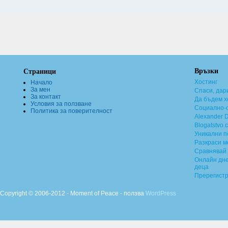
Връзки
Страници
Хостинг
Начало
За мен
Спаси, дар
За контакт
Да бъдем х
Условия за ползване
Социално-о
Политика за поверителност
Alexander 
Blogatstvo.
Уникални 
Разкраси м
Сравнявай 
Онлайн дне
деца
Пререгист
Copyright © 2006-2012 - Moment of Peace - ползва
WordPress