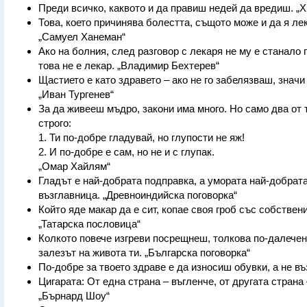
Преди всичко, каквото и да правиш недей да вредиш. „Х
Това, което причинява болестта, същото може и да я ле
„Самуел Ханеман“
Ако на болния, след разговор с лекаря не му е станало п
това не е лекар. „Владимир Бехтерев“
Щастието е като здравето – ако не го забелязваш, значи
„Иван Тургенев“
За да живееш мъдро, закони има много. Но само два от 
строго:
1. Ти по-добре гладувай, но глупости не яж!
2. И по-добре е сам, но не и с глупак.
„Омар Хайлям“
Гладът е най-добрата подправка, а умората най-добрат
възглавница. „Древноиндийска поговорка“
Който яде макар да е сит, копае своя гроб със собствени
„Татарска пословица“
Колкото повече изгреви посрещнеш, толкова по-далече
залезът на живота ти. „Българска поговорка“
По-добре за твоето здраве е да износиш обувки, а не въ
Цигарата: От една страна – въгленче, от другата страна 
„Бърнард Шоу“