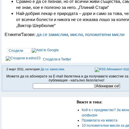
Срамно е да се пизнае, но от всички живи същества, са
не знае, кое е полезно за него. „Плиний Стари“
Най-добрия лекар е природата – дори и само за това, че
от всички болести и никога не се изказва лошо за колеги
„Виктор Шербюлие“
Етикети/Тагове:
да се замислим
,
мисли
,
положителни мисли
Сподели
Сподели в Twitter
2 март 2011, категория
Да се замислим
.
RSS
Можете да се абонирате за E-mail бюлетина и да получавате известие за
публикация - напълно безплатно!
Вижте и това:
Кой е с предимство? За жен
шофьори
Правилата на живота
10 положителни мисли за д