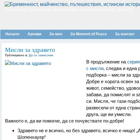
Бременност, майчинство, пътешествия, истински истории, рецепти
Начало
Архиви
За мен
За Moment of Peace
За контакт
Мисли за здравето
Публикувано в:
Да се замислим
В продължение на
серия
с мисли
, следва и една 
подборка – мисли за здр
Добре е хората освен за
живот, семейство, удово
забави, да помислят и з
си. Мисля, че тази подб
развесели от една страна
друга, ще ви умисли.
Важното е, да ви помогне, да се почувствате по-добре!
Здравето не е всичко, но без здравето, всичко е нищо! „
Шопенхауер“