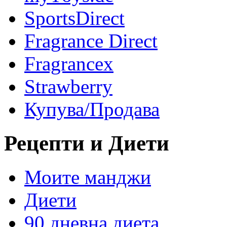
SportsDirect
Fragrance Direct
Fragrancex
Strawberry
Купува/Продава
Рецепти и Диети
Моите манджи
Диети
90 дневна диета