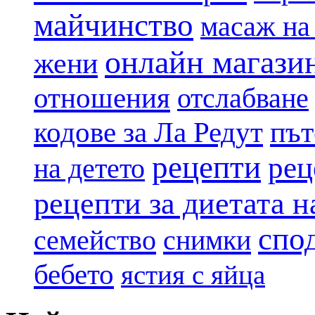
майчинство
масаж на
онлайн магази
жени
отношения
отслабване
път
кодове за Ла Редут
рецепти
рец
на детето
рецепти за диетата 
спо
семейство
снимки
бебето
ястия с яйца