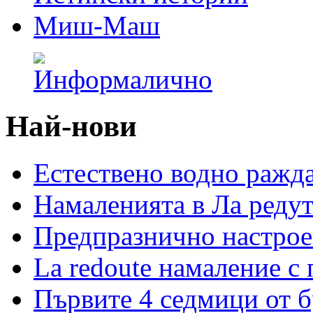
Миш-Маш
Най-нови
Естествено водно ражд
Намаленията в Ла редут
Предпразнично настрое
La redoute намаление с
Първите 4 седмици от 