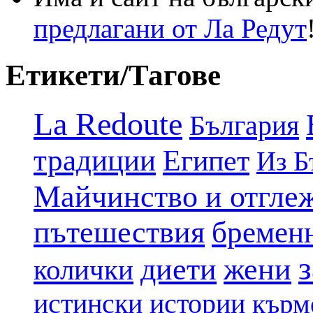
предлагани от Ла Редут
Етикети/Тагове
La Redoute
България
традиции
Египет
Из Б
Майчинство и отгле
пътешествия
бремен
диети
жени
колички
истински истории
кърм