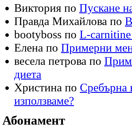
Виктория по
Пускане на
Правда Михайлова по
В
bootyboss по
L-carnitin
Елена по
Примерни меню
весела петрова по
Приме
диета
Христина по
Сребърна в
използваме?
Абонамент