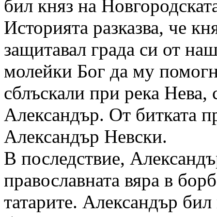
бил княз на Новгородската
Историята разказва, че к
защитавал града си от на
молейки Бог да му помогн
сблъскали при река Нева, 
Александър. От битката п
Александър Невски.
В последствие, Александъ
православната вяра в борб
татарите. Александър бил