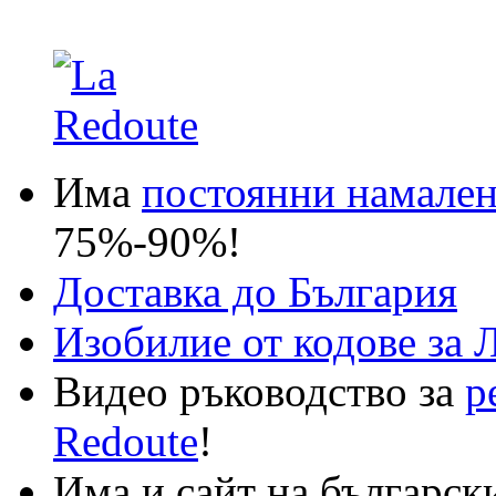
Има
постоянни намале
75%-90%!
Доставка до България
Изобилие от кодове за 
Видео ръководство за
р
Redoute
!
Има и сайт на българск