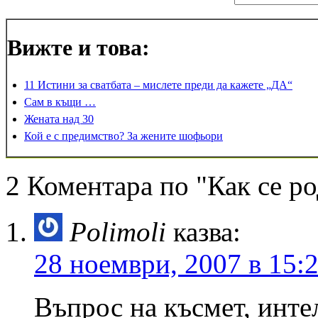
Вижте и това:
11 Истини за сватбата – мислете преди да кажете „ДА“
Сам в къщи …
Жената над 30
Кой е с предимство? За жените шофьори
2 Коментара по "Как се ро
Polimoli
казва:
28 ноември, 2007 в 15:
Въпрос на късмет, инте