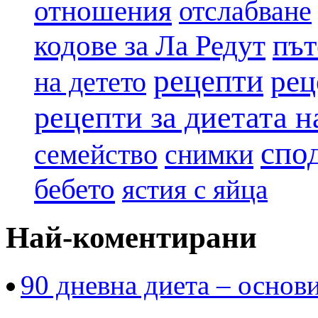
отношения
отслабване
път
кодове за Ла Редут
рецепти
рец
на детето
рецепти за диетата 
спо
семейство
снимки
бебето
ястия с яйца
Най-коментирани
90 дневна диета – основи