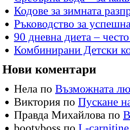
Кодове за зимната разп
Ръководство за успешн
90 дневна диета – често
Комбинирани Детски кол
Нови коментари
Нела по
Възможната лю
Виктория по
Пускане на
Правда Михайлова по
В
bootyboss по
L-carnitin