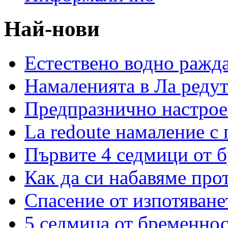
Най-нови
Естествено водно ражд
Намаленията в Ла редут
Предпразнично настрое
La redoute намаление с
Първите 4 седмици от 
Как да си набавяме про
Спасение от изпотяван
5 седмица от бременнос