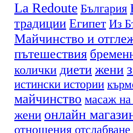
La Redoute
България
традиции
Египет
Из Б
Майчинство и отгле
пътешествия
бремен
диети
жени
колички
истински истории
кърм
майчинство
масаж на
онлайн магази
жени
отношения
отслабване