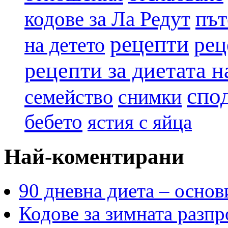
път
кодове за Ла Редут
рецепти
рец
на детето
рецепти за диетата 
спо
семейство
снимки
бебето
ястия с яйца
Най-коментирани
90 дневна диета – основ
Кодове за зимната разпр