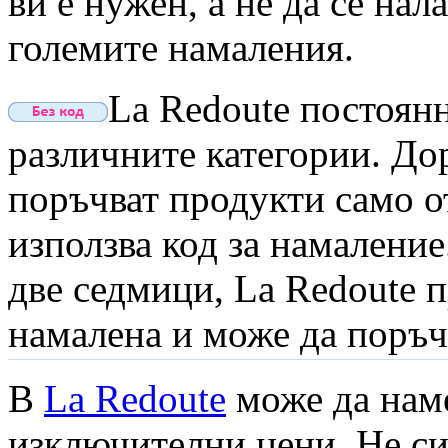
ви е нужен, а не да се нал
големите намаления.
La Redoute постоян
различните категории. Дор
поръчват продукти само от
използва код за намаление
две седмици, La Redoute п
намалена и може да поръча
В
La Redoute
може да нам
изключителни цени. Не си