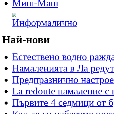
Миш-Маш
Най-нови
Естествено водно ражд
Намаленията в Ла редут
Предпразнично настрое
La redoute намаление с
Първите 4 седмици от 
Как да си набавяме про