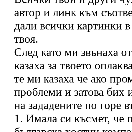
автор и линк към съотв
дали всички картинки в
твоя.
След като ми звънаха о
казаха за твоето оплакв
те ми казаха че ако пр
проблеми и затова бих 
на зададените по горе в
1. Имала си късмет, че 
българска хостин компа