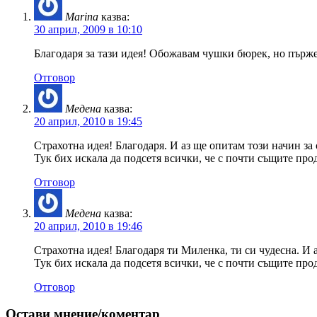
Marina
казва:
30 април, 2009 в 10:10
Благодаря за тази идея! Обожавам чушки бюрек, но пърже
Отговор
Медена
казва:
20 април, 2010 в 19:45
Страхотна идея! Благодаря. И аз ще опитам този начин за 
Тук бих искала да подсетя всички, че с почти същите п
Отговор
Медена
казва:
20 април, 2010 в 19:46
Страхотна идея! Благодаря ти Миленка, ти си чудесна. И а
Тук бих искала да подсетя всички, че с почти същите п
Отговор
Остави мнение/коментар