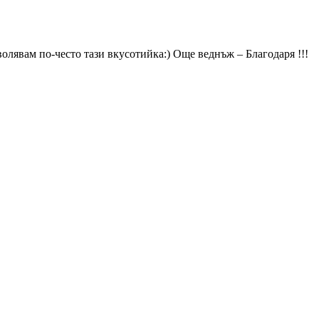
олявам по-често тази вкусотийка:) Още веднъж – Благодаря !!!