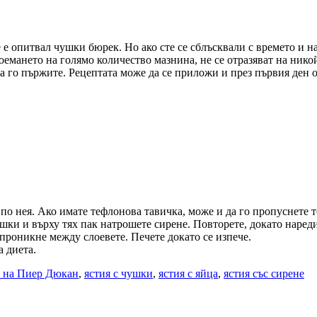
 е опитвал чушки бюрек. Но ако сте се сблъсквали с времето и н
оемането на голямо количество мазнина, не се отразяват на никой
да го пържите. Рецептата може да се приложи и през първия ден о
 по нея. Ако имате тефлонова тавичка, може и да го пропуснете 
шки и върху тях пак натрошете сирене. Повторете, докато нареди
а проникне между слоевете. Печете докато се изпече.
а диета.
а на Пиер Дюкан
,
ястия с чушки
,
ястия с яйца
,
ястия със сирене