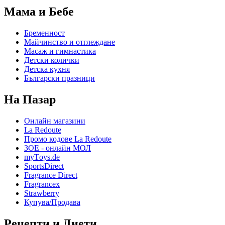
Мама и Бебе
Бременност
Майчинство и отглеждане
Масаж и гимнастика
Детски колички
Детска кухня
Български празници
На Пазар
Онлайн магазини
La Redoute
Промо кодове La Redoute
ЗОЕ - онлайн МОЛ
myТoys.de
SportsDirect
Fragrance Direct
Fragrancex
Strawberry
Купува/Продава
Рецепти и Диети