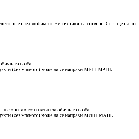
нето не е сред любимите ми техники на готвене. Сега ще си позв
обичната гозба.
родукти (без млякото) може да се направи МЕШ-МАШ.
з ще опитам този начин за обичната гозба.
родукти (без млякото) може да се направи МИШ-МАШ.