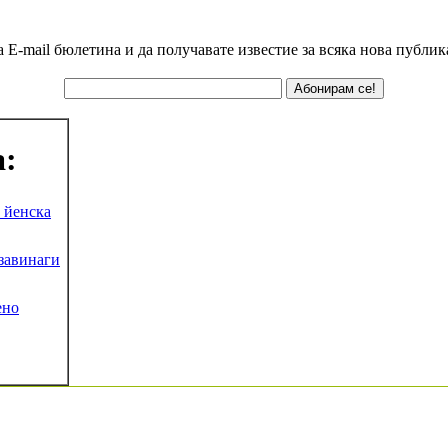
а E-mail бюлетина и да получавате известие за всяка нова публик
а:
 йенска
 завинаги
ено