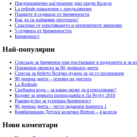
Предпразнично настроение дни преди Коледа
La redoute намаление с продължение
Първите 4 седмици от бременноста
Как да си набавяме протеини?
Спасение от изпотяването и неприятните миризми
5 седмица от бременността
Бременност
Най-популярни
Списъци за бременни при постъпване в родилното и за и
Примерни менюта за 90 дневната диета
Списък за бебето Всичко нужно за да го посрещнем
90 дневна диета – основи на диетата
La Redoute
Сребърна вода – за какво може да я използваме?
Кодове за зимната разпродажба в Ла Редут 2010
Ръководство за успешна бременност
90 дневна диета – често задавани въпроси 1
Комбинирани Детски колички Bertoni – 4 колела
Нови коментари