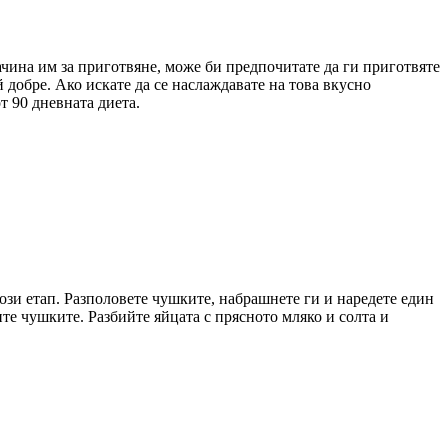
ачина им за приготвяне, може би предпочитате да ги приготвяте
 добре. Ако искате да се наслаждавате на това вкусно
т 90 дневната диета.
този етап. Разполовете чушките, набрашнете ги и наредете един
те чушките. Разбийте яйцата с прясното мляко и солта и