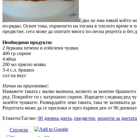
Едва ли има някой който не
по-рядко. Освен това, пърженето на тигана в топлото време и п
предястие, сега може да опитате много по-лесна рецепта и без 
Необходими продукти:
2 буркана печени и избелени чушки
400 гр сирене
4 яйца
200 мл прясно мляко
3-4 с.л. брашно
сол на вкус
Начин на приготвяне:
Намажете тавата с малко мазнина, колкото за залепне брашното
ред. Покрийте ги с натрошено сирене. Наредете следващ ред чу
залейте чушките. Размърдайте леко тавата, така че заливката д
Рецептата може да се приложи и през първия ден от 90 дневнат
Етикети/Тагове:
90 дневна диета
,
предястие
,
рецепти за диетат
Сподели