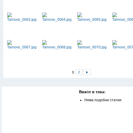
1
2
►
Вижте и това:
Няма подобни статии