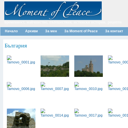
Бременност, майчинство, пътешествия, истински истории, рецепти
Начало
Архиви
За мен
За Moment of Peace
За контакт
България