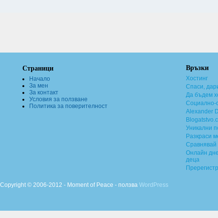
Връзки
Страници
Хостинг
Начало
За мен
Спаси, дар
За контакт
Да бъдем х
Условия за ползване
Социално-о
Политика за поверителност
Alexander 
Blogatstvo.
Уникални 
Разкраси м
Сравнявай 
Онлайн дне
деца
Пререгист
Copyright © 2006-2012 - Moment of Peace - ползва
WordPress