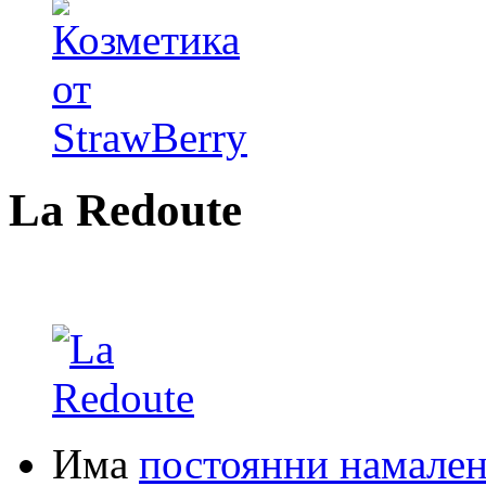
La Redoute
Има
постоянни намале