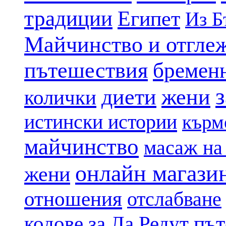
традиции
Египет
Из Б
Майчинство и отгле
пътешествия
бремен
диети
жени
колички
истински истории
кърм
майчинство
масаж на
онлайн магази
жени
отношения
отслабване
път
кодове за Ла Редут