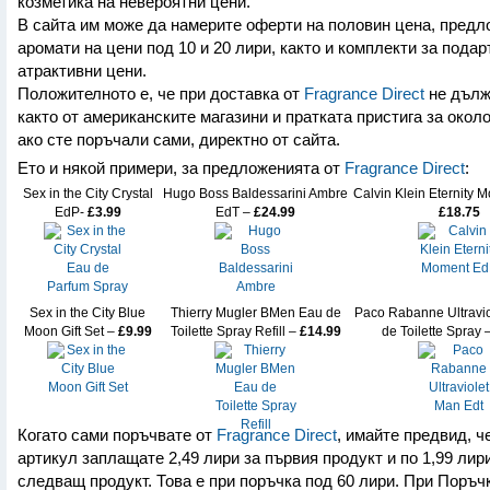
козметика на невероятни цени.
В сайта им може да намерите оферти на половин цена, предл
аромати на цени под 10 и 20 лири, както и комплекти за подар
атрактивни цени.
Положителното е, че при доставка от
Fragrance Direct
не дълж
както от американските магазини и пратката пристига за около
ако сте поръчали сами, директно от сайта.
Ето и някой примери, за предложенията от
Fragrance Direct
:
Sex in the City Crystal
Hugo Boss Baldessarini Ambre
Calvin Klein Eternity 
EdP-
£3.99
EdT –
£24.99
£18.75
Sex in the City Blue
Thierry Mugler BMen Eau de
Paco Rabanne Ultravi
Moon Gift Set –
£9.99
Toilette Spray Refill –
£14.99
de Toilette Spray 
Когато сами поръчвате от
Fragrance Direct
, имайте предвид, ч
артикул заплащате 2,49 лири за първия продукт и по 1,99 лир
следващ продукт. Това е при поръчка под 60 лири. При Поръч