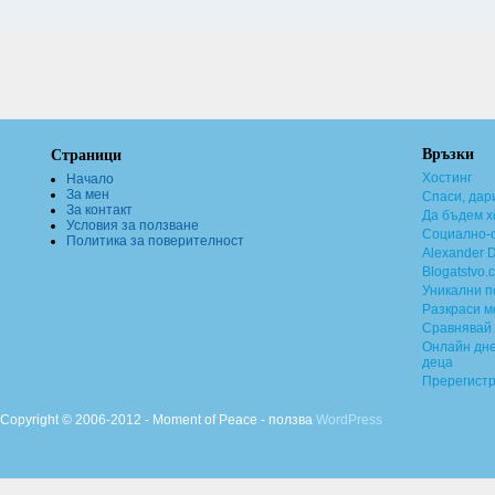
Връзки
Страници
Хостинг
Начало
За мен
Спаси, дар
За контакт
Да бъдем х
Условия за ползване
Социално-о
Политика за поверителност
Alexander 
Blogatstvo.
Уникални 
Разкраси м
Сравнявай 
Онлайн дне
деца
Пререгист
Copyright © 2006-2012 - Moment of Peace - ползва
WordPress