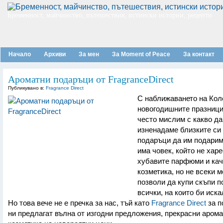
Бременност, майчинство, пътешествия, истински истории, рецепти
Начало
Архиви
За мен
За Moment of Peace
За контакт
Ароматни подаръци от FragranceDirect
Публикувано в:
Fragrance Direct
С наближаването на Кол
новогодишните празници
често мислим с какво да
изненадаме близките си 
подаръци да им подарим
има човек, който не хар
хубавите парфюми и кач
козметика, но не всеки 
позволи да купи скъпи п
всички, на които би иска
Но това вече не е пречка за нас, тъй като
Fragrance Direct
за п
ни предлагат вълна от изгодни предложения, прекрасни арома