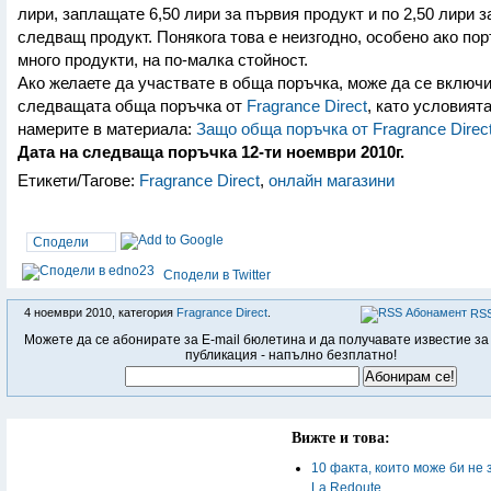
лири, заплащате 6,50 лири за първия продукт и по 2,50 лири з
следващ продукт. Понякога това е неизгодно, особено ако по
много продукти, на по-малка стойност.
Ако желаете да участвате в обща поръчка, може да се включи
следващата обща поръчка от
Fragrance Direct
, като условият
намерите в материала:
Защо обща поръчка от Fragrance Direc
Дата на следваща поръчка 12-ти ноември 2010г.
Етикети/Тагове:
Fragrance Direct
,
онлайн магазини
Сподели
Сподели в Twitter
4 ноември 2010, категория
Fragrance Direct
.
RSS
Можете да се абонирате за E-mail бюлетина и да получавате известие за
публикация - напълно безплатно!
Вижте и това:
10 факта, които може би не 
La Redoute