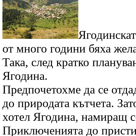
Ягодинскат
от много години бяха жел
Така, след кратко планува
Ягодина.
Предпочетохме да се отда
до природата кътчета. Зат
хотел Ягодина, намиращ с
Приключенията до пристиг