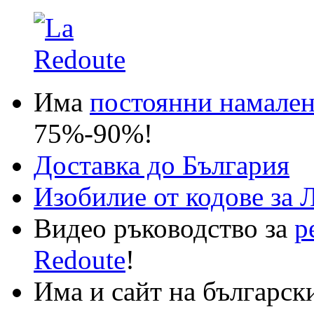
Има
постоянни намале
75%-90%!
Доставка до България
Изобилие от кодове за 
Видео ръководство за
р
Redoute
!
Има и сайт на българск