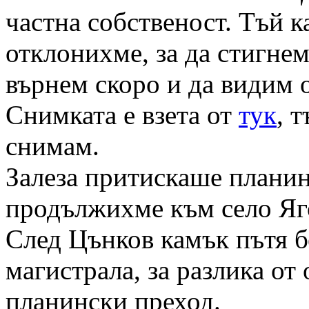
частна собственост. Тъй к
отклонихме, за да стигнем
върнем скоро и да видим 
Снимката е взета от
тук
, 
снимам.
Залеза притискаше планина
продължихме към село Яг
След Цънков камък пътя б
магистрала, за разлика от
планински преход.