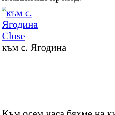
Close
към с. Ягодина
Към осем часа бяхме на к