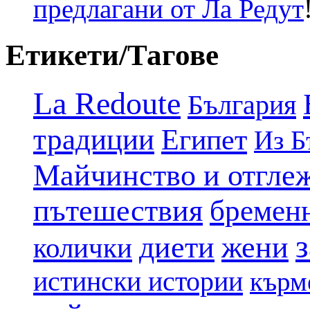
предлагани от Ла Редут
Етикети/Тагове
La Redoute
България
традиции
Египет
Из Б
Майчинство и отгле
пътешествия
бремен
диети
жени
колички
истински истории
кърм