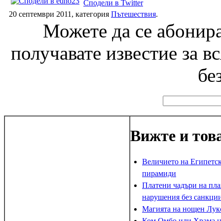
Сподели в Twitter
20 септември 2011, категория
Пътешествия
.
Можете да се абонира
получавате известие за в
бе
Вижте и тов
Величието на Египетс
пирамиди
Платени чадъри на пла
нарушения без санкци
Магията на нощен Лук
Ком Омбо или Храма н