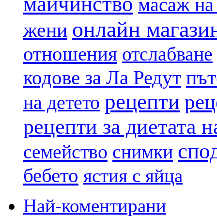
майчинство
масаж на
онлайн магази
жени
отношения
отслабване
път
кодове за Ла Редут
рецепти
рец
на детето
рецепти за диетата 
спо
семейство
снимки
бебето
ястия с яйца
Най-коментирани