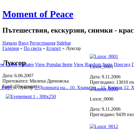
Moment of Peace
Пътешествия, екскурзии, снимки - красо
Начало
Вход
Регистрация
Sidebar
Галерия
»
По света
»
Египет
»
Луксор
Луксор
ew Latest Updates
View Popular Items
View Random Items
Преглед
П
Luxor_0001
Дата: 6.06.2007
Дата: 9.11.2006
Притежател: Милена Дреновска
Прегледано: 13010 п
Брой: 56 елемента
. Едфу
8. Луксор
9. Долината на...
10. Храма на...
11. Карнак
12. Х
Luxor_0006
Дата: 9.11.2006
Прегледано: 9439 пъ