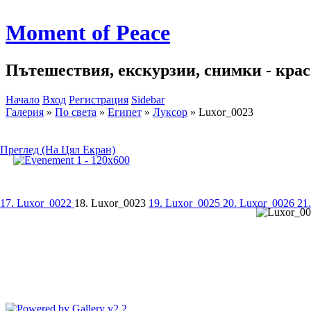
Moment of Peace
Пътешествия, екскурзии, снимки - красо
Начало
Вход
Регистрация
Sidebar
Галерия
»
По света
»
Египет
»
Луксор
»
Luxor_0023
Преглед (На Цял Екран)
17. Luxor_0022
18. Luxor_0023
19. Luxor_0025
20. Luxor_0026
21