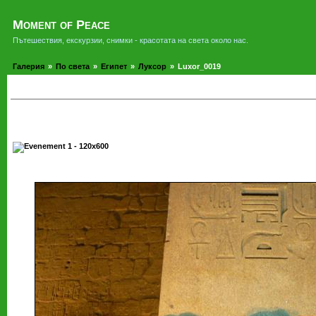
Moment of Peace
Пътешествия, екскурзии, снимки - красотата на света около нас.
Галерия
»
По света
»
Египет
»
Луксор
»
Luxor_0019