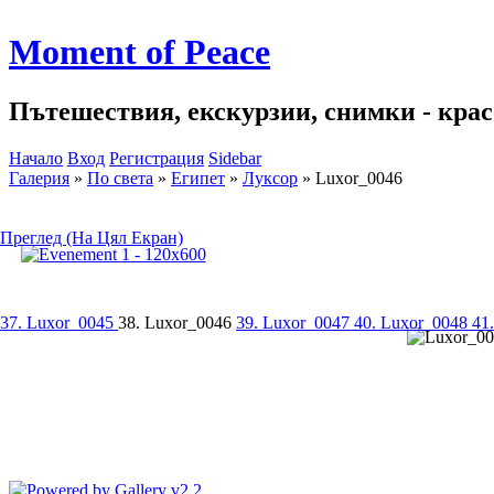
Moment of Peace
Пътешествия, екскурзии, снимки - красо
Начало
Вход
Регистрация
Sidebar
Галерия
»
По света
»
Египет
»
Луксор
»
Luxor_0046
Преглед (На Цял Екран)
37. Luxor_0045
38. Luxor_0046
39. Luxor_0047
40. Luxor_0048
41