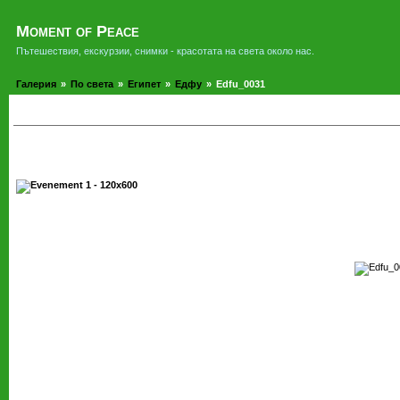
Moment of Peace
Пътешествия, екскурзии, снимки - красотата на света около нас.
Галерия
»
По света
»
Египет
»
Едфу
»
Edfu_0031