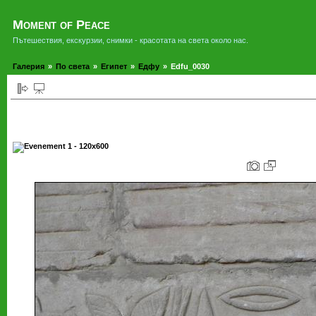
Moment of Peace
Пътешествия, екскурзии, снимки - красотата на света около нас.
Галерия
»
По света
»
Египет
»
Едфу
»
Edfu_0030