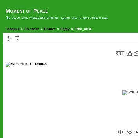
Moment of Peace
Пътешествия, екскурзии, снимки - красотата на света около нас.
Галерия
»
По света
»
Египет
»
Едфу
»
Edfu_0034