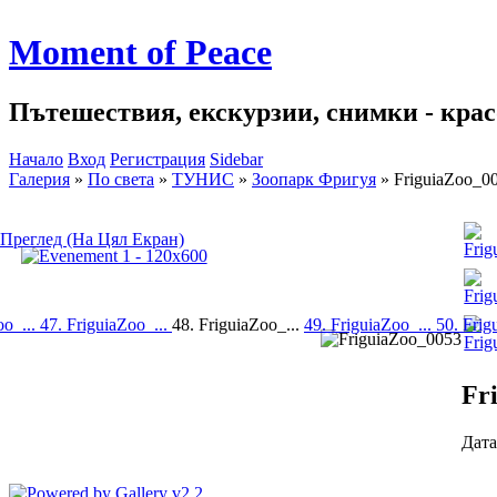
Moment of Peace
Пътешествия, екскурзии, снимки - красо
Начало
Вход
Регистрация
Sidebar
Галерия
»
По света
»
ТУНИС
»
Зоопарк Фригуя
»
FriguiaZoo_0
Преглед (На Цял Екран)
oo_...
47. FriguiaZoo_...
48. FriguiaZoo_...
49. FriguiaZoo_...
50. Frig
Fr
Дата