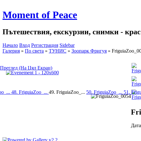
Moment of Peace
Пътешествия, екскурзии, снимки - красо
Начало
Вход
Регистрация
Sidebar
Галерия
»
По света
»
ТУНИС
»
Зоопарк Фригуя
»
FriguiaZoo_0
Преглед (На Цял Екран)
oo_...
48. FriguiaZoo_...
49. FriguiaZoo_...
50. FriguiaZoo_...
51. Frig
Fr
Дата