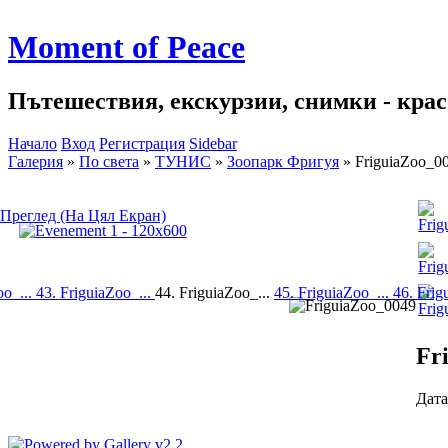
Moment of Peace
Пътешествия, екскурзии, снимки - красо
Начало
Вход
Регистрация
Sidebar
Галерия
»
По света
»
ТУНИС
»
Зоопарк Фригуя
»
FriguiaZoo_0
Преглед (На Цял Екран)
oo_...
43. FriguiaZoo_...
44. FriguiaZoo_...
45. FriguiaZoo_...
46. Frig
Fr
Дата