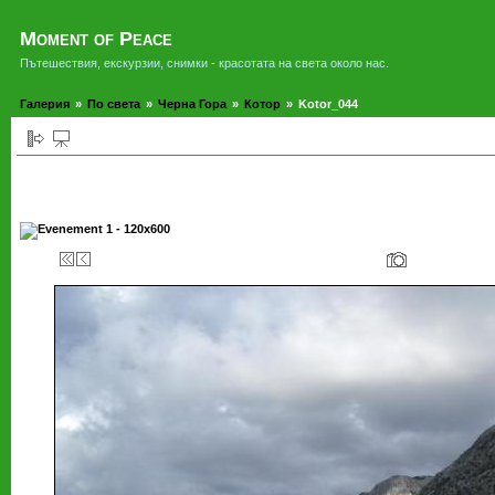
Moment of Peace
Пътешествия, екскурзии, снимки - красотата на света около нас.
Галерия
»
По света
»
Черна Гора
»
Котор
»
Kotor_044