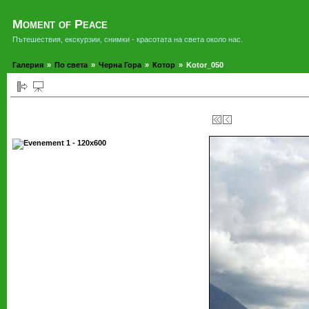
Moment of Peace
Пътешествия, екскурзии, снимки - красотата на света около нас.
Галерия
»
По света
»
Черна Гора
»
Котор
»
Kotor_050