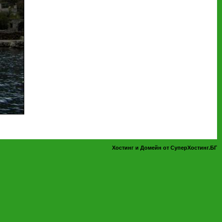
Хостинг и Домейн от СуперХостинг.БГ