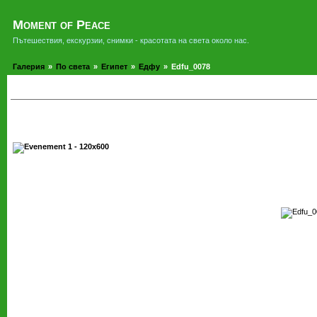
Moment of Peace
Пътешествия, екскурзии, снимки - красотата на света около нас.
Галерия
»
По света
»
Египет
»
Едфу
»
Edfu_0078