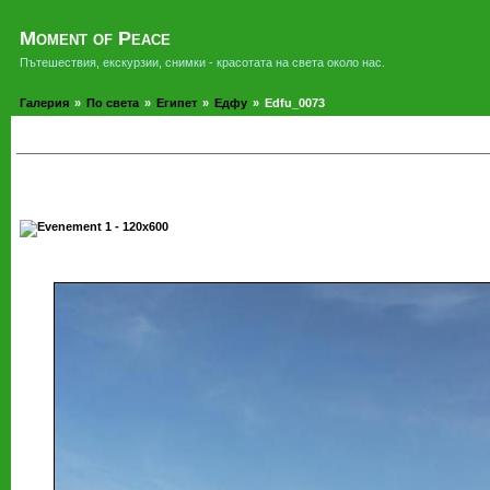
Moment of Peace
Пътешествия, екскурзии, снимки - красотата на света около нас.
Галерия
»
По света
»
Египет
»
Едфу
»
Edfu_0073